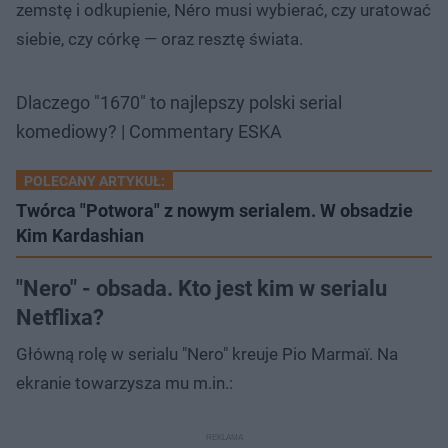
zemstę i odkupienie, Néro musi wybierać, czy uratować
siebie, czy córkę — oraz resztę świata.
Dlaczego "1670" to najlepszy polski serial
komediowy? | Commentary ESKA
POLECANY ARTYKUŁ:
Twórca "Potwora" z nowym serialem. W obsadzie
Kim Kardashian
"Nero" - obsada. Kto jest kim w serialu
Netflixa?
Główną rolę w serialu "Nero" kreuje Pio Marmaï. Na
ekranie towarzysza mu m.in.: