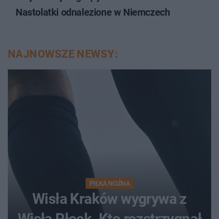
Nastolatki odnalezione w Niemczech
NAJNOWSZE NEWSY:
PIŁKA NOŻNA
Wisła Kraków wygrywa z
Wisłą Płock. Kto rozstrzygnął