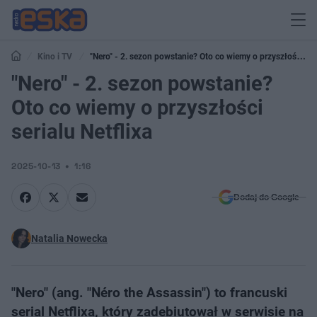
Kino i TV
"Nero" - 2. sezon powstanie? Oto co wiemy o przyszłości
serialu Netflixa
"Nero" - 2. sezon powstanie?
Oto co wiemy o przyszłości
serialu Netflixa
2025-10-13
1:16
Dodaj do Google
Natalia Nowecka
"Nero" (ang. "Néro the Assassin") to francuski
serial Netflixa, który zadebiutował w serwisie na