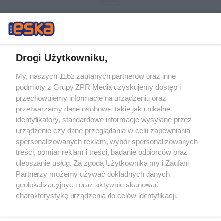
Drogi Użytkowniku,
My, naszych 1162 zaufanych partnerów oraz inne
Żaden utwór zamieszczony w serwisie nie może być powielany i
podmioty z Grupy ZPR Media uzyskujemy dostęp i
rozpowszechniany lub dalej rozpowszechniany w jakikolwiek sposób (w
tym także elektroniczny lub mechaniczny) na jakimkolwiek polu
przechowujemy informacje na urządzeniu oraz
eksploatacji w jakiejkolwiek formie, włącznie z umieszczaniem w
przetwarzamy dane osobowe, takie jak unikalne
Internecie bez pisemnej zgody właściciela praw. Jakiekolwiek użycie lub
identyfikatory, standardowe informacje wysyłane przez
wykorzystanie utworów w całości lub w części z naruszeniem prawa,
tzn. bez właściwej zgody, jest zabronione pod groźbą kary i może być
urządzenie czy dane przeglądania w celu zapewniania
ścigane prawnie.
spersonalizowanych reklam, wybór spersonalizowanych
treści, pomiar reklam i treści, badanie odbiorców oraz
ulepszanie usług. Za zgodą Użytkownika my i Zaufani
Partnerzy możemy używać dokładnych danych
geolokalizacyjnych oraz aktywnie skanować
charakterystykę urządzenia do celów identyfikacji.
Ponieważ cenimy Twoją prywatność, prosimy o zgodę na
O nas
korzystanie z tych technologii poprzez kliknięcie