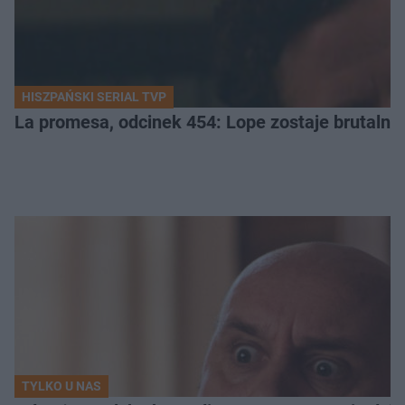
HISZPAŃSKI SERIAL TVP
La promesa, odcinek 454: Lope zostaje brutalni
TYLKO U NAS