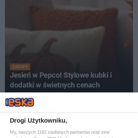
ZAKUPY
Jesień w Pepco! Stylowe kubki i
dodatki w świetnych cenach
ZOBACZ WIĘCEJ
Drogi Użytkowniku,
My, naszych 1162 zaufanych partnerów oraz inne