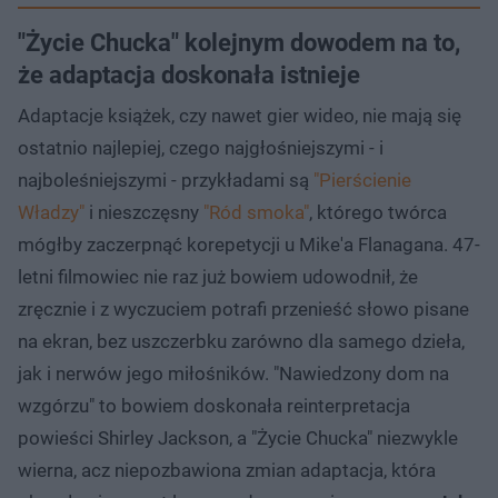
"Życie Chucka" kolejnym dowodem na to,
że adaptacja doskonała istnieje
Adaptacje książek, czy nawet gier wideo, nie mają się
ostatnio najlepiej, czego najgłośniejszymi - i
najboleśniejszymi - przykładami są
"Pierścienie
Władzy"
i nieszczęsny
"Ród smoka"
, którego twórca
mógłby zaczerpnąć korepetycji u Mike'a Flanagana. 47-
letni filmowiec nie raz już bowiem udowodnił, że
zręcznie i z wyczuciem potrafi przenieść słowo pisane
na ekran, bez uszczerbku zarówno dla samego dzieła,
jak i nerwów jego miłośników. "Nawiedzony dom na
wzgórzu" to bowiem doskonała reinterpretacja
powieści Shirley Jackson, a "Życie Chucka" niezwykle
wierna, acz niepozbawiona zmian adaptacja, która