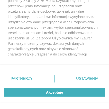
podmioty z Grupy ZPR Media uzyskujemy dostęp i
przechowujemy informacje na urządzeniu oraz
przetwarzamy dane osobowe, takie jak unikalne
identyfikatory, standardowe informacje wysyłane przez
urządzenie czy dane przeglądania w celu zapewniania
spersonalizowanych reklam, wybór spersonalizowanych
treści, pomiar reklam i treści, badanie odbiorców oraz
ulepszanie usług. Za zgodą Użytkownika my i Zaufani
Partnerzy możemy używać dokładnych danych
geolokalizacyjnych oraz aktywnie skanować
charakterystykę urządzenia do celów identyfikacji.
Ponieważ cenimy Twoją prywatność, prosimy o zgodę na
korzystanie z tych technologii poprzez kliknięcie
„Akceptuję”. Zgoda jest dobrowolna i zawsze możesz ją
zmienić/wycofać klikając przycisk ustawień prywatności
PARTNERZY
USTAWIENIA
znajdujący się w lewym dolnym rogu strony
. Niektóre
rodzaje przetwarzania danych nie wymagają zgody
Akceptuję
użytkownika, ale masz prawo sprzeciwić się takiemu
przetwarzaniu. Preferencje będą miały zastosowanie tylko
na tej witrynie.