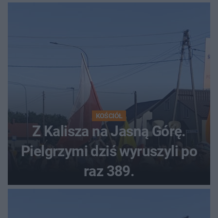
KOŚCIÓŁ
Z Kalisza na Jasną Górę.
Pielgrzymi dziś wyruszyli po
raz 389.