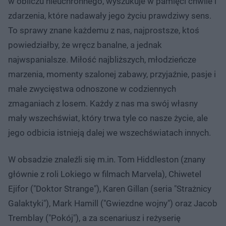
w obliczu nieuchronnego, wyszukuje w pamięci chwile i
zdarzenia, które nadawały jego życiu prawdziwy sens.
To sprawy znane każdemu z nas, najprostsze, ktoś
powiedziałby, że wręcz banalne, a jednak
najwspanialsze. Miłość najbliższych, młodzieńcze
marzenia, momenty szalonej zabawy, przyjaźnie, pasje i
małe zwycięstwa odnoszone w codziennych
zmaganiach z losem. Każdy z nas ma swój własny
mały wszechświat, który trwa tyle co nasze życie, ale
jego odbicia istnieją dalej we wszechświatach innych.
W obsadzie znaleźli się m.in. Tom Hiddleston (znany
głównie z roli Lokiego w filmach Marvela), Chiwetel
Ejifor ("Doktor Strange"), Karen Gillan (seria "Strażnicy
Galaktyki"), Mark Hamill ("Gwiezdne wojny") oraz Jacob
Tremblay ("Pokój"), a za scenariusz i reżyserię