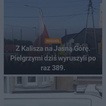
KOŚCIÓŁ
Z Kalisza na Jasną Górę.
Pielgrzymi dziś wyruszyli po
raz 389.