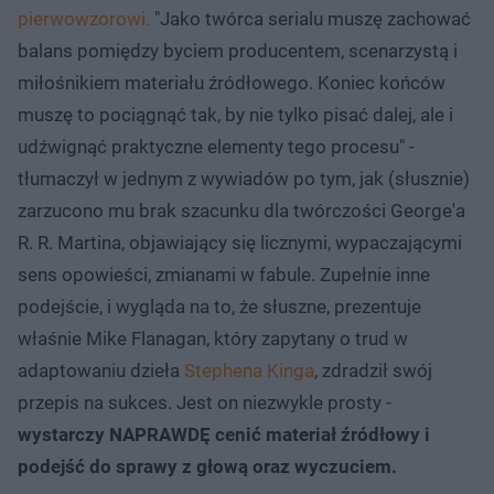
pierwowzorowi.
"Jako twórca serialu muszę zachować
balans pomiędzy byciem producentem, scenarzystą i
miłośnikiem materiału źródłowego. Koniec końców
muszę to pociągnąć tak, by nie tylko pisać dalej, ale i
udźwignąć praktyczne elementy tego procesu" -
tłumaczył w jednym z wywiadów po tym, jak (słusznie)
zarzucono mu brak szacunku dla twórczości George'a
R. R. Martina, objawiający się licznymi, wypaczającymi
sens opowieści, zmianami w fabule. Zupełnie inne
podejście, i wygląda na to, że słuszne, prezentuje
właśnie Mike Flanagan, który zapytany o trud w
adaptowaniu dzieła
Stephena Kinga
, zdradził swój
przepis na sukces. Jest on niezwykle prosty -
wystarczy NAPRAWDĘ cenić materiał źródłowy i
podejść do sprawy z głową oraz wyczuciem.