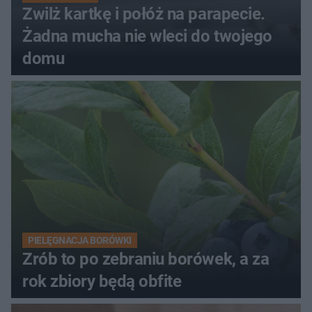
Zwilż kartkę i połóż na parapecie.
Żadna mucha nie wleci do twojego
domu
PIELĘGNACJA BORÓWKI
Zrób to po zebraniu borówek, a za
rok zbiory będą obfite