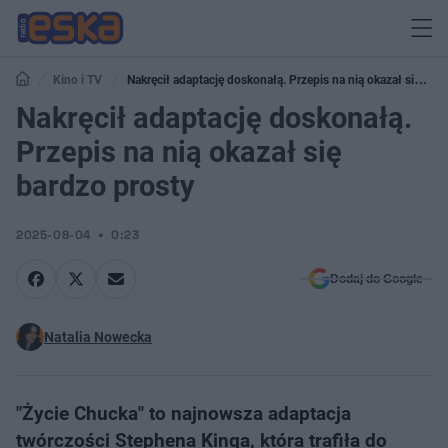
Kino i TV
Nakręcił adaptację doskonałą. Przepis na nią okazał się
bardzo prosty
Nakręcił adaptację doskonałą.
Przepis na nią okazał się
bardzo prosty
2025-08-04
0:23
Dodaj do Google
Natalia Nowecka
"Życie Chucka" to najnowsza adaptacja
twórczości Stephena Kinga, która trafiła do