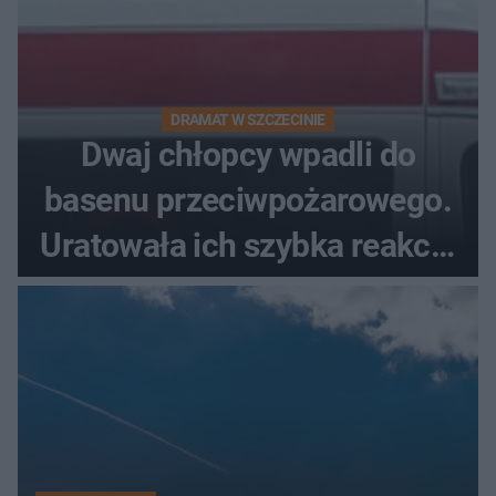
DRAMAT W SZCZECINIE
Dwaj chłopcy wpadli do
basenu przeciwpożarowego.
Uratowała ich szybka reakcja
świadków