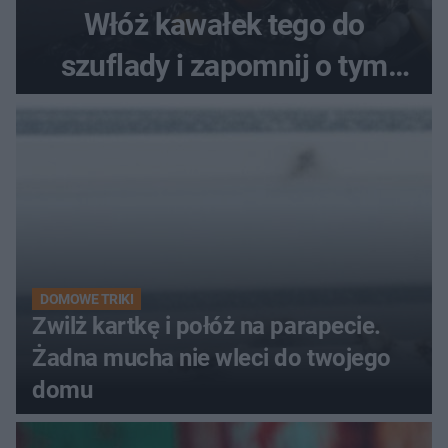
Włóż kawałek tego do
szuflady i zapomnij o tym
problemie. Sposób na
pociemniałą biżuterię
DOMOWE TRIKI
Zwilż kartkę i połóż na parapecie.
Żadna mucha nie wleci do twojego
domu