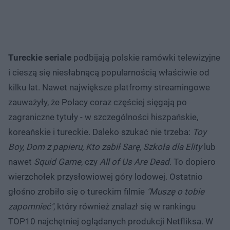
Tureckie seriale
podbijają polskie ramówki telewizyjne
i cieszą się niesłabnącą popularnością właściwie od
kilku lat. Nawet największe platfromy streamingowe
zauważyły, że Polacy coraz częściej sięgają po
zagraniczne tytuły - w szczególności hiszpańskie,
koreańskie i tureckie. Daleko szukać nie trzeba:
Toy
Boy, Dom z papieru, Kto zabił Sarę, Szkoła dla Elity
lub
nawet
Squid Game
, czy
All of Us Are Dead
. To dopiero
wierzchołek przysłowiowej góry lodowej. Ostatnio
głośno zrobiło się o tureckim filmie
"Muszę o tobie
zapomnieć"
, który również znalazł się w rankingu
TOP10 najchętniej oglądanych produkcji Netfliksa. W