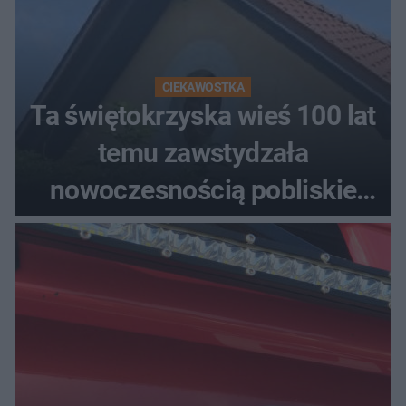
CIEKAWOSTKA
Ta świętokrzyska wieś 100 lat
temu zawstydzała
nowoczesnością pobliskie
miasta. Prąd, telefon i
luksusowa auta