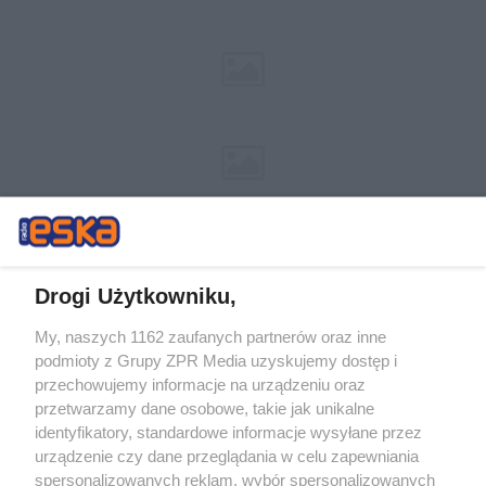
Drogi Użytkowniku,
My, naszych 1162 zaufanych partnerów oraz inne
Żaden utwór zamieszczony w serwisie nie może być powielany i
podmioty z Grupy ZPR Media uzyskujemy dostęp i
rozpowszechniany lub dalej rozpowszechniany w jakikolwiek sposób (w
przechowujemy informacje na urządzeniu oraz
tym także elektroniczny lub mechaniczny) na jakimkolwiek polu
eksploatacji w jakiejkolwiek formie, włącznie z umieszczaniem w
przetwarzamy dane osobowe, takie jak unikalne
Internecie bez pisemnej zgody właściciela praw. Jakiekolwiek użycie lub
identyfikatory, standardowe informacje wysyłane przez
wykorzystanie utworów w całości lub w części z naruszeniem prawa,
tzn. bez właściwej zgody, jest zabronione pod groźbą kary i może być
urządzenie czy dane przeglądania w celu zapewniania
ścigane prawnie.
spersonalizowanych reklam, wybór spersonalizowanych