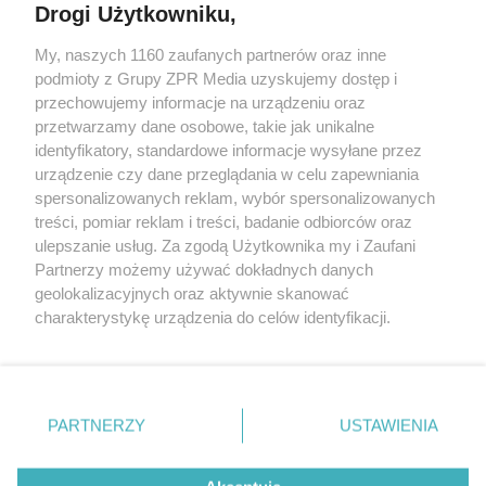
Drogi Użytkowniku,
My, naszych 1160 zaufanych partnerów oraz inne
Żaden utwór zamieszczony w serwisie nie może być powielany i
podmioty z Grupy ZPR Media uzyskujemy dostęp i
rozpowszechniany lub dalej rozpowszechniany w jakikolwiek sposób (w
tym także elektroniczny lub mechaniczny) na jakimkolwiek polu
przechowujemy informacje na urządzeniu oraz
eksploatacji w jakiejkolwiek formie, włącznie z umieszczaniem w
przetwarzamy dane osobowe, takie jak unikalne
Internecie bez pisemnej zgody właściciela praw. Jakiekolwiek użycie lub
identyfikatory, standardowe informacje wysyłane przez
wykorzystanie utworów w całości lub w części z naruszeniem prawa,
tzn. bez właściwej zgody, jest zabronione pod groźbą kary i może być
urządzenie czy dane przeglądania w celu zapewniania
ścigane prawnie.
spersonalizowanych reklam, wybór spersonalizowanych
treści, pomiar reklam i treści, badanie odbiorców oraz
ulepszanie usług. Za zgodą Użytkownika my i Zaufani
Partnerzy możemy używać dokładnych danych
geolokalizacyjnych oraz aktywnie skanować
charakterystykę urządzenia do celów identyfikacji.
Ponieważ cenimy Twoją prywatność, prosimy o zgodę na
O nas
korzystanie z tych technologii poprzez kliknięcie
Informacje prawne
„Akceptuję”. Zgoda jest dobrowolna i zawsze możesz ją
zmienić/wycofać klikając przycisk ustawień prywatności
PARTNERZY
USTAWIENIA
Nasze serwisy
znajdujący się w lewym dolnym rogu strony
. Niektóre
rodzaje przetwarzania danych nie wymagają zgody
© 2026 Grupa ZPR Media