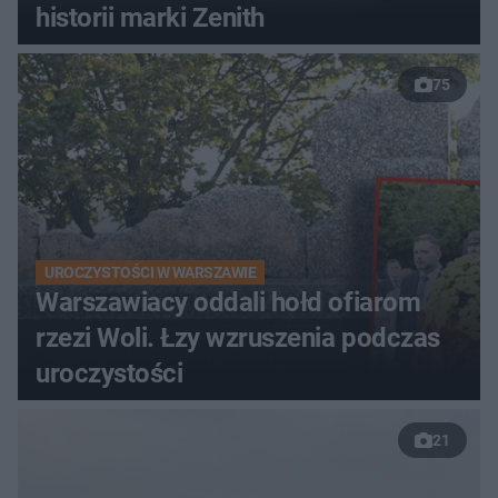
historii marki Zenith
75
UROCZYSTOŚCI W WARSZAWIE
Warszawiacy oddali hołd ofiarom
rzezi Woli. Łzy wzruszenia podczas
uroczystości
21