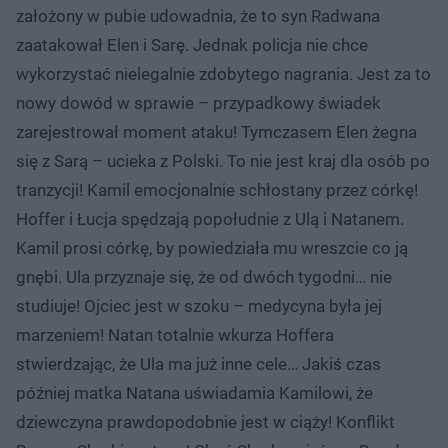
założony w pubie udowadnia, że to syn Radwana
zaatakował Elen i Sarę. Jednak policja nie chce
wykorzystać nielegalnie zdobytego nagrania. Jest za to
nowy dowód w sprawie – przypadkowy świadek
zarejestrował moment ataku! Tymczasem Elen żegna
się z Sarą – ucieka z Polski. To nie jest kraj dla osób po
tranzycji! Kamil emocjonalnie schłostany przez córkę!
Hoffer i Łucja spędzają popołudnie z Ulą i Natanem.
Kamil prosi córkę, by powiedziała mu wreszcie co ją
gnębi. Ula przyznaje się, że od dwóch tygodni… nie
studiuje! Ojciec jest w szoku – medycyna była jej
marzeniem! Natan totalnie wkurza Hoffera
stwierdzając, że Ula ma już inne cele… Jakiś czas
później matka Natana uświadamia Kamilowi, że
dziewczyna prawdopodobnie jest w ciąży! Konflikt