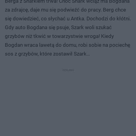
Berga z Sharkiem trwa! Choć Shark wciąż ma Bogdana
za zdrajcę, daje mu się podwieźć do pracy. Berg chce
się dowiedzieć, co słychać u Antka. Dochodzi do kłótni.
Gdy auto Bogdana się psuje, Szark woli szukać
grzybów niż tkwić w towarzystwie wroga! Kiedy
Bogdan wraca lawetą do domu, robi sobie na pociechę
sos z grzybów, które zostawił Szark…