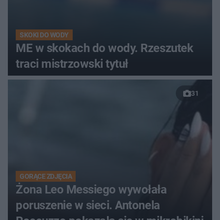
SKOKI DO WODY
ME w skokach do wody. Rzeszutek
traci mistrzowski tytuł
31
GORĄCE ZDJĘCIA
Żona Leo Messiego wywołała
poruszenie w sieci. Antonela