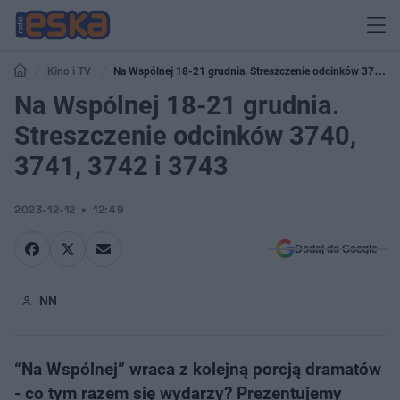
Kino i TV
Na Wspólnej 18-21 grudnia. Streszczenie odcinków 3740,
3741, 3742 i 3743
Na Wspólnej 18-21 grudnia.
Streszczenie odcinków 3740,
3741, 3742 i 3743
2023-12-12
12:49
Dodaj do Google
NN
“Na Wspólnej” wraca z kolejną porcją dramatów
- co tym razem się wydarzy? Prezentujemy