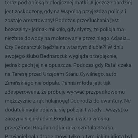
teraz pod opieką biologicznej matki. A jeszcze bardziej
jest zaskoczony, gdy na Wspólną przyjeżdża policja i
zostaje aresztowany! Podczas przesłuchania jest
bezczelny - jednak milknie, gdy słyszy, że policja ma
niezbite dowody na moletowanie przez niego Adasia…
Czy Bednarczuk będzie na własnym ślubie?! W dniu
swojego ślubu Bednarczuk wygląda przepięknie,
jednak pech jej nie opuszcza. Podczas gdy Rafał czeka
na Teresę przed Urzędem Stanu Cywilnego, auto
Zimińskiego nie odpala. Panna młoda jest tak
zdesperowana, że próbuje wyrwać przypadkowemu
mężczyźnie z rąk hulajnogę! Dochodzi do awantury. Na
dodatek nagle pojawia się policja! I wtedy… wszystko
zaczyna się układać! Bogdana uwiera własna
przeszłość! Bogdan odbiera ze szpitala Szarka.
Przyjaciel całą drogę mówi tylko o tym, jakim idiotą był