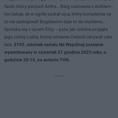
facet, który porzucił Antka… Berg rozmawia z Antkiem -
ten żałuje, że w ogóle szukał ojca, który kompletnie na
to nie zasługiwał! Bogdanowi daje to do myślenia…
Spotyka się z ojcem Elizy – pyta, jak rodzina przyjęła
jego córkę Luśkę, której istnienie Cielecki ukrywał całe
lata.
3743. odcinek serialu Na Wspólnej zostanie
wyemitowany w czwartek 21 grudnia 2023 roku, o
godzinie 20:15, na antenie TVN.