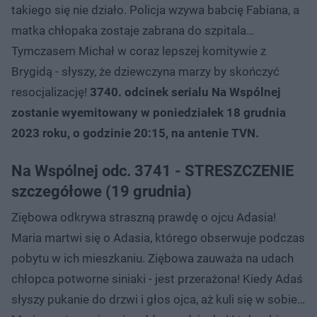
takiego się nie działo. Policja wzywa babcię Fabiana, a
matka chłopaka zostaje zabrana do szpitala…
Tymczasem Michał w coraz lepszej komitywie z
Brygidą - słyszy, że dziewczyna marzy by skończyć
resocjalizację!
3740. odcinek serialu Na Wspólnej
zostanie wyemitowany w poniedziałek 18 grudnia
2023 roku, o godzinie 20:15, na antenie TVN.
Na Wspólnej odc. 3741 - STRESZCZENIE
szczegółowe (19 grudnia)
Ziębowa odkrywa straszną prawdę o ojcu Adasia!
Maria martwi się o Adasia, którego obserwuje podczas
pobytu w ich mieszkaniu. Ziębowa zauważa na udach
chłopca potworne siniaki - jest przerażona! Kiedy Adaś
słyszy pukanie do drzwi i głos ojca, aż kuli się w sobie…