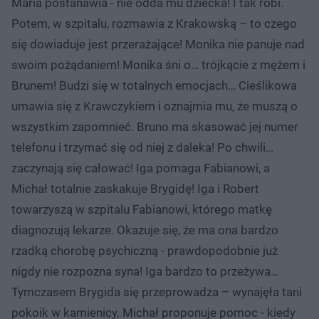
Maria postanawia - nie odda mu dziecka! I tak robi.
Potem, w szpitalu, rozmawia z Krakowską – to czego
się dowiaduje jest przerażające! Monika nie panuje nad
swoim pożądaniem! Monika śni o… trójkącie z mężem i
Brunem! Budzi się w totalnych emocjach… Cieślikowa
umawia się z Krawczykiem i oznajmia mu, że muszą o
wszystkim zapomnieć. Bruno ma skasować jej numer
telefonu i trzymać się od niej z daleka! Po chwili…
zaczynają się całować! Iga pomaga Fabianowi, a
Michał totalnie zaskakuje Brygidę! Iga i Robert
towarzyszą w szpitalu Fabianowi, którego matkę
diagnozują lekarze. Okazuje się, że ma ona bardzo
rzadką chorobę psychiczną - prawdopodobnie już
nigdy nie rozpozna syna! Iga bardzo to przeżywa…
Tymczasem Brygida się przeprowadza – wynajęła tani
pokoik w kamienicy. Michał proponuje pomoc - kiedy