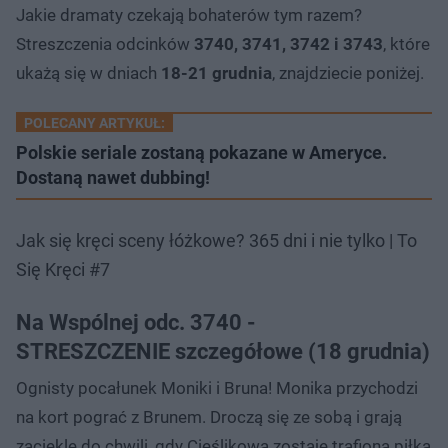
Jakie dramaty czekają bohaterów tym razem?
Streszczenia odcinków
3740, 3741, 3742 i 3743
, które
ukażą się w dniach
18-21 grudnia
, znajdziecie poniżej.
POLECANY ARTYKUŁ:
Polskie seriale zostaną pokazane w Ameryce.
Dostaną nawet dubbing!
Jak się kręci sceny łóżkowe? 365 dni i nie tylko | To
Się Kręci #7
Na Wspólnej odc. 3740 -
STRESZCZENIE szczegółowe (18 grudnia)
Ognisty pocałunek Moniki i Bruna! Monika przychodzi
na kort pograć z Brunem. Droczą się ze sobą i grają
zaciekle do chwili, gdy Cieślikowa zostaje trafiona piłką