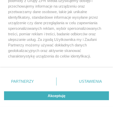
podmioty z Grupy ZPR Media uzyskujemy dostęp i
PIELĘGNACJA BORÓWKI
przechowujemy informacje na urządzeniu oraz
Zrób to po zebraniu borówek, a za
przetwarzamy dane osobowe, takie jak unikalne
rok zbiory będą obfite
identyfikatory, standardowe informacje wysyłane przez
urządzenie czy dane przeglądania w celu zapewniania
spersonalizowanych reklam, wybór spersonalizowanych
treści, pomiar reklam i treści, badanie odbiorców oraz
ulepszanie usług. Za zgodą Użytkownika my i Zaufani
Partnerzy możemy używać dokładnych danych
geolokalizacyjnych oraz aktywnie skanować
charakterystykę urządzenia do celów identyfikacji.
Ponieważ cenimy Twoją prywatność, prosimy o zgodę na
korzystanie z tych technologii poprzez kliknięcie
„Akceptuję”. Zgoda jest dobrowolna i zawsze możesz ją
zmienić/wycofać klikając przycisk ustawień prywatności
PARTNERZY
USTAWIENIA
ZAKUPY
znajdujący się w lewym dolnym rogu strony
. Niektóre
Jesień w Pepco! Stylowe kubki i
rodzaje przetwarzania danych nie wymagają zgody
Akceptuję
użytkownika, ale masz prawo sprzeciwić się takiemu
dodatki w świetnych cenach
przetwarzaniu. Preferencje będą miały zastosowanie tylko
na tej witrynie.
ZOBACZ WIĘCEJ