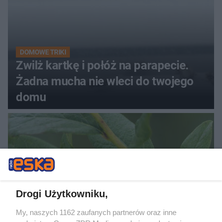
DOMOWE TRIKI
Zwilż kartkę i połóż na parapecie.
Żadna mucha nie wleci do twojego
domu
Drogi Użytkowniku,
My, naszych 1162 zaufanych partnerów oraz inne