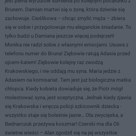
jest pełna wyrzutów sumienia po kolejnym pocałunku z
Brunem. Damian martwi się o żonę, która dziwnie się
zachowuje. Cieślikowa – chcąc zmylić męża – zbiera
się w sobie i przygotowuje mu eleganckie śniadanie. To
tylko budzi u Damiana jeszcze więcej podejrzeń!
Monika nie radzi sobie z własnymi emocjami. Usuwa z
telefonu numer do Bruna! Ziębowie ratują Adasia przed
ojcem-katem! Ziębowie kolejny raz zwodzą
Krakowskiego, i nie oddają mu syna. Maria jedzie z
Adasiem na komisariat. Tam jest już biologiczna matka
chłopca. Kiedy kobieta dowiaduje się, że Piotr mógł
molestować syna, jest sceptyczna. Jednak kiedy zjawia
się Krakowska i wręcza policji szkicownik dziecka -
wszystko staje się boleśnie jasne… Ola zwycięska, a
Bednarczuk przeżywa koszmar! Czerski ma dla Oli
świetne wieści – Alan zgodził się na jej wszystkie