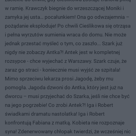
w ramię. Krawczyk biegnie do wrzeszczącej Moniki i
zamyka jej usta… pocałunkiem! Ona go odwzajemnia –
pożądanie eksploduje! Po chwili Cieślikowa się otrząsa
i pełna wyrzutów sumienia wraca do domu. Nie może
jednak przestać myśleć o tym, co zaszło... Szark już
nigdy nie zobaczy Antka?! Antek jest w kompletnej
rozsypce - chce wyjechać z Warszawy. Szark czuje, że
zaraz go straci - koniecznie musi wyjść ze szpitala!
Mimo sprzeciwu lekarza prosi Jagodę, żeby mu
pomogła. Jagoda dzwoni do Antka, który jest już na
dworcu – musi przyjechać do Szarka, jeśli nie chce być
na jego pogrzebie! Co zrobi Antek?! Iga i Robert
świadkami dramatu nastolatka! Iga i Robert
konfrontują Fabiana z matką. Kobieta nie rozpoznaje
syna! Zdenerwowany chłopak twierdzi, że wcześniej nic