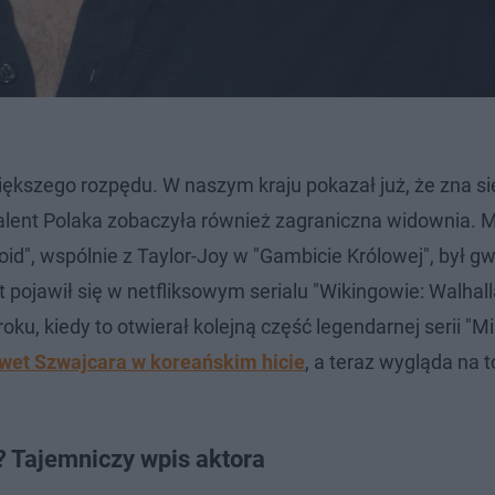
iększego rozpędu. W naszym kraju pokazał już, że zna si
alent Polaka zobaczyła również zagraniczna widownia. M
oid", wspólnie z Taylor-Joy w "Gambicie Królowej", był g
 pojawił się w netfliksowym serialu "Wikingowie: Walhall
oku, kiedy to otwierał kolejną część legendarnej serii "M
wet Szwajcara w koreańskim hicie
, a teraz wygląda na t
? Tajemniczy wpis aktora