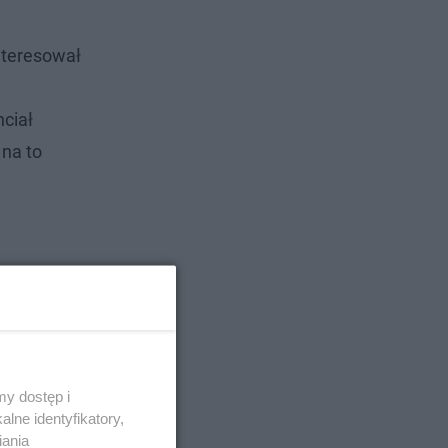
nteresował
hciał
 na to
y dostęp i
lne identyfikatory,
iania