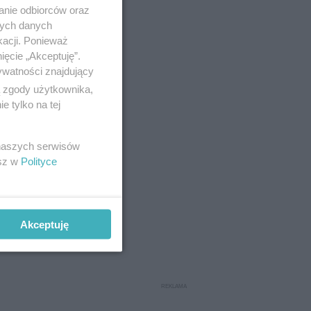
anie odbiorców oraz
nych danych
kacji. Ponieważ
ięcie „Akceptuję”.
ywatności znajdujący
ą zgody użytkownika,
 tylko na tej
 naszych serwisów
esz w
Polityce
Akceptuję