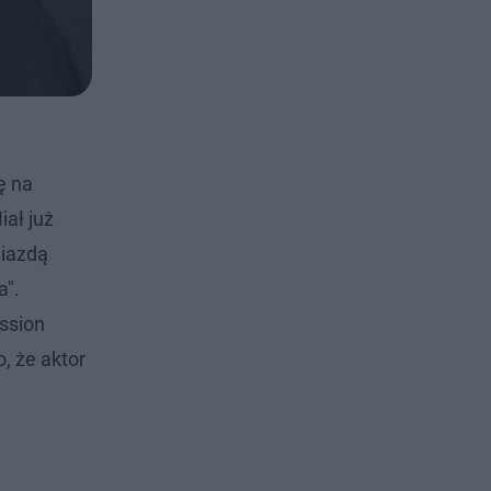
ę na
iał już
wiazdą
a".
ission
o, że aktor