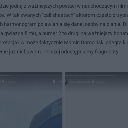
ie jedną z ważniejszych postaci w nadchodzącym filmi
e. W tak zwanych "call sheetach" aktorom często przypis
ub harmonogram pojawiania się danej osoby na planie. Dl
 gwiazda filmu, a numer 2 to drugi najważniejszy bohater
pretacja? A może faktycznie Marcin Dorociński odegra k
wne już niebawem. Poniżej udostępniamy fragmenty