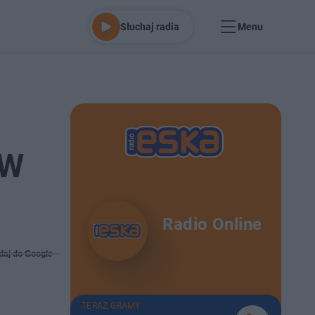
Słuchaj radia
Menu
 W
Radio Online
daj do Google
TERAZ GRAMY