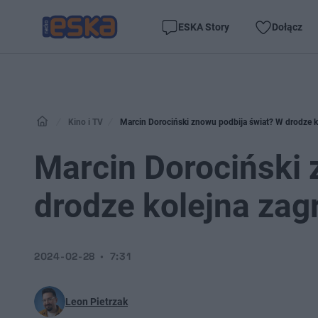
ESKA Story
Dołącz
Kino i TV
Marcin Dorociński znowu podbija świat? W drodze ko
Marcin Dorociński 
drodze kolejna zagr
2024-02-28
7:31
Leon Pietrzak