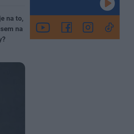
e na to,
pisem na
y?