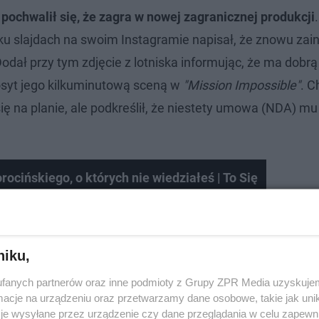
pochwalił się, że zagra w nowej zagranicznej produkcji
.
lku slajdach na swoim Instagramie napisał, że znowu zai
odał przy tym zdjęcie z lotniska informując, że ma dobrą
dosyt jego kilkuminutową sceną w
"Mission Impossible"
. C
ię na planie, ale podkreślił, że niestety umowa (NDA) mu
ocińskiego, o których nie wiedziałeś | To Się
niku,
fanych partnerów oraz inne podmioty z Grupy ZPR Media uzyskujem
cje na urządzeniu oraz przetwarzamy dane osobowe, takie jak unika
je wysyłane przez urządzenie czy dane przeglądania w celu zapewn