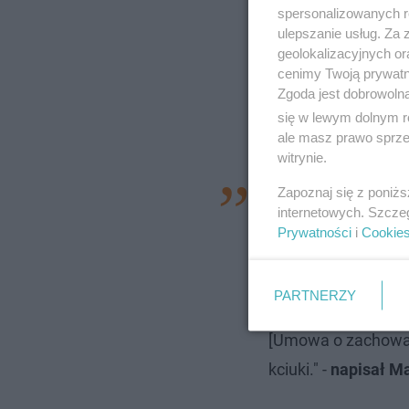
spersonalizowanych re
ulepszanie usług. Za
geolokalizacyjnych or
cenimy Twoją prywatno
Zgoda jest dobrowoln
się w lewym dolnym r
ale masz prawo sprzec
witrynie.
Zapoznaj się z poniż
Kolejną przygodę cz
internetowych. Szcze
tape'a. Dla tych, c
Prywatności
i
Cookie
[Mission Impossib
nowego projektu ma
PARTNERZY
Uwaga, uwaga! Żar
[Umowa o zachowan
kciuki." -
napisał Ma