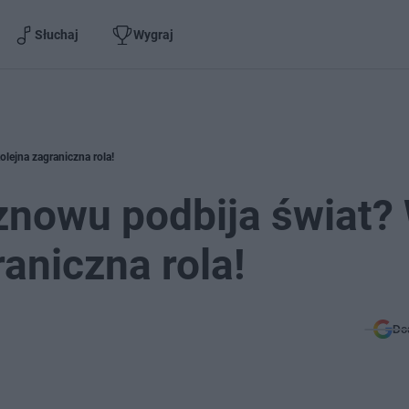
Słuchaj
Wygraj
lejna zagraniczna rola!
znowu podbija świat?
aniczna rola!
Do