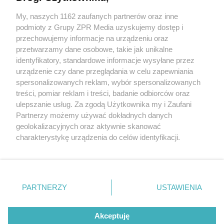
My, naszych 1162 zaufanych partnerów oraz inne
Żaden utwór zamieszczony w serwisie nie może być powielany i
podmioty z Grupy ZPR Media uzyskujemy dostęp i
rozpowszechniany lub dalej rozpowszechniany w jakikolwiek sposób (w
przechowujemy informacje na urządzeniu oraz
tym także elektroniczny lub mechaniczny) na jakimkolwiek polu
eksploatacji w jakiejkolwiek formie, włącznie z umieszczaniem w
przetwarzamy dane osobowe, takie jak unikalne
Internecie bez pisemnej zgody właściciela praw. Jakiekolwiek użycie lub
identyfikatory, standardowe informacje wysyłane przez
wykorzystanie utworów w całości lub w części z naruszeniem prawa,
tzn. bez właściwej zgody, jest zabronione pod groźbą kary i może być
urządzenie czy dane przeglądania w celu zapewniania
ścigane prawnie.
spersonalizowanych reklam, wybór spersonalizowanych
treści, pomiar reklam i treści, badanie odbiorców oraz
ulepszanie usług. Za zgodą Użytkownika my i Zaufani
Partnerzy możemy używać dokładnych danych
geolokalizacyjnych oraz aktywnie skanować
charakterystykę urządzenia do celów identyfikacji.
Ponieważ cenimy Twoją prywatność, prosimy o zgodę na
O nas
korzystanie z tych technologii poprzez kliknięcie
Informacje prawne
„Akceptuję”. Zgoda jest dobrowolna i zawsze możesz ją
zmienić/wycofać klikając przycisk ustawień prywatności
PARTNERZY
USTAWIENIA
Nasze serwisy
znajdujący się w lewym dolnym rogu strony
. Niektóre
rodzaje przetwarzania danych nie wymagają zgody
© 2026 Grupa ZPR Media
Akceptuję
użytkownika, ale masz prawo sprzeciwić się takiemu