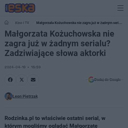
Kino i TV
Małgorzata Kożuchowska nie zagra już w żadnym serialu?
Zadziwiające słowa aktorki
Małgorzata Kożuchowska nie
zagra już w żadnym serialu?
Zadziwiające słowa aktorki
2024-04-19
15:59
Dodaj do Google
Leon Pietrzak
Rodzinka.pl to właściwie ostatni serial, w
którym mogliśmy oglądać Małgorzatę