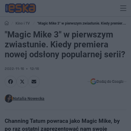
Kino i TV
"Magic Mike 3" w pierwszym zwiastunie. Kiedy premiera
nowej odsłony popularnej serii?
"Magic Mike 3" w pierwszym
zwiastunie. Kiedy premiera
nowej odsłony popularnej serii?
2022-11-16
12:16
Dodaj do Google
Natalia Nowecka
Channing Tatum powraca jako Magic Mike, by
po raz ostatni zaprezentować nam swoje