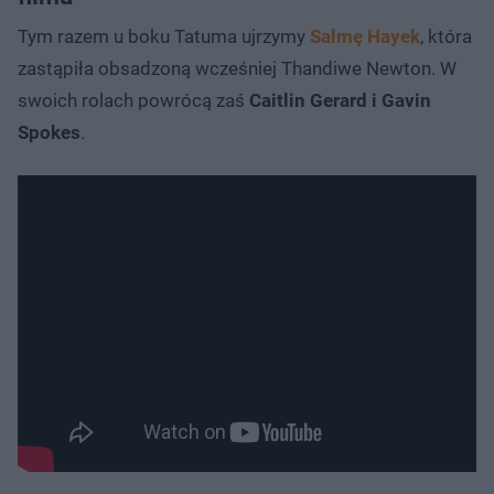
Tym razem u boku Tatuma ujrzymy
Salmę Hayek
, która
zastąpiła obsadzoną wcześniej Thandiwe Newton. W
swoich rolach powrócą zaś
Caitlin Gerard i Gavin
Spokes
.