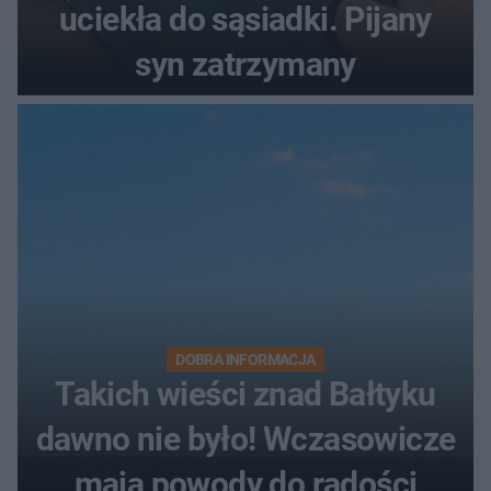
uciekła do sąsiadki. Pijany
syn zatrzymany
DOBRA INFORMACJA
Takich wieści znad Bałtyku
dawno nie było! Wczasowicze
mają powody do radości