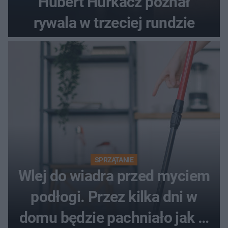
Hubert Hurkacz poznał
rywala w trzeciej rundzie
SPRZĄTANIE
Wlej do wiadra przed myciem
podłogi. Przez kilka dni w
domu będzie pachniało jak w