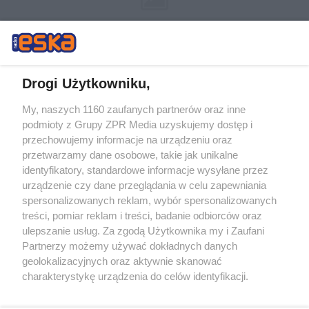
Drogi Użytkowniku,
My, naszych 1160 zaufanych partnerów oraz inne
Żaden utwór zamieszczony w serwisie nie może być powielany i
podmioty z Grupy ZPR Media uzyskujemy dostęp i
rozpowszechniany lub dalej rozpowszechniany w jakikolwiek sposób (w
przechowujemy informacje na urządzeniu oraz
tym także elektroniczny lub mechaniczny) na jakimkolwiek polu
eksploatacji w jakiejkolwiek formie, włącznie z umieszczaniem w
przetwarzamy dane osobowe, takie jak unikalne
Internecie bez pisemnej zgody właściciela praw. Jakiekolwiek użycie lub
identyfikatory, standardowe informacje wysyłane przez
wykorzystanie utworów w całości lub w części z naruszeniem prawa,
tzn. bez właściwej zgody, jest zabronione pod groźbą kary i może być
urządzenie czy dane przeglądania w celu zapewniania
ścigane prawnie.
spersonalizowanych reklam, wybór spersonalizowanych
treści, pomiar reklam i treści, badanie odbiorców oraz
ulepszanie usług. Za zgodą Użytkownika my i Zaufani
Partnerzy możemy używać dokładnych danych
geolokalizacyjnych oraz aktywnie skanować
charakterystykę urządzenia do celów identyfikacji.
Ponieważ cenimy Twoją prywatność, prosimy o zgodę na
O nas
korzystanie z tych technologii poprzez kliknięcie