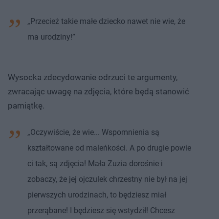
„Przecież takie małe dziecko nawet nie wie, że
ma urodziny!”
Wysocka zdecydowanie odrzuci te argumenty,
zwracając uwagę na zdjęcia, które będą stanowić
pamiątkę.
„Oczywiście, że wie... Wspomnienia są
kształtowane od maleńkości. A po drugie powie
ci tak, są zdjęcia! Mała Zuzia dorośnie i
zobaczy, że jej ojczulek chrzestny nie był na jej
pierwszych urodzinach, to będziesz miał
przerąbane! I będziesz się wstydził! Chcesz