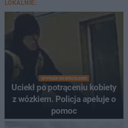
LOKALNIE:
WYPADEK WE WROCŁAWIU
Uciekł po potrąceniu kobiety
z wózkiem. Policja apeluje o
pomoc