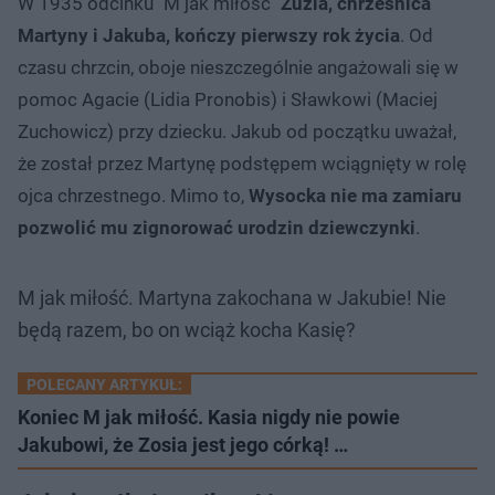
W 1935 odcinku "M jak miłość"
Zuzia, chrześnica
Martyny i Jakuba, kończy pierwszy rok życia
. Od
czasu chrzcin, oboje nieszczególnie angażowali się w
pomoc Agacie (Lidia Pronobis) i Sławkowi (Maciej
Zuchowicz) przy dziecku. Jakub od początku uważał,
że został przez Martynę podstępem wciągnięty w rolę
ojca chrzestnego. Mimo to,
Wysocka nie ma zamiaru
pozwolić mu zignorować urodzin dziewczynki
.
M jak miłość. Martyna zakochana w Jakubie! Nie
będą razem, bo on wciąż kocha Kasię?
POLECANY ARTYKUŁ:
Koniec M jak miłość. Kasia nigdy nie powie
Jakubowi, że Zosia jest jego córką! …