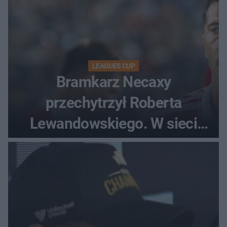
LEAGUES CUP
Bramkarz Necaxy
przechytrzył Roberta
Lewandowskiego. W sieci
krąży wideo z tego pojedynku