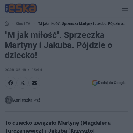
Kino i TV
"M jak miłość". Sprzeczka Martyny i Jakuba. Pójdzie o
dziecko!
"M jak miłość". Sprzeczka
Martyny i Jakuba. Pójdzie o
dziecko!
2026-05-16
13:44
Dodaj do Google
Agnieszka Pyź
To dziecko związało Martynę (Magdalena
Turczeniewicz) i Jakuba (Krzysztof