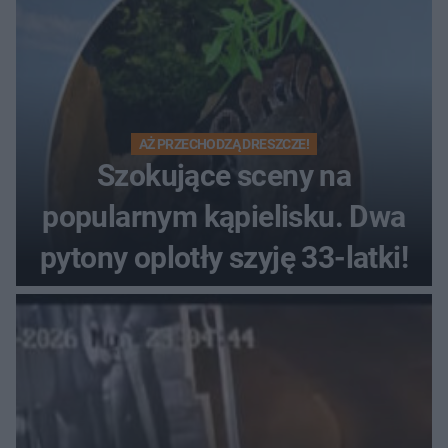
AŻ PRZECHODZĄ DRESZCZE!
Szokujące sceny na
popularnym kąpielisku. Dwa
pytony oplotły szyję 33-latki!