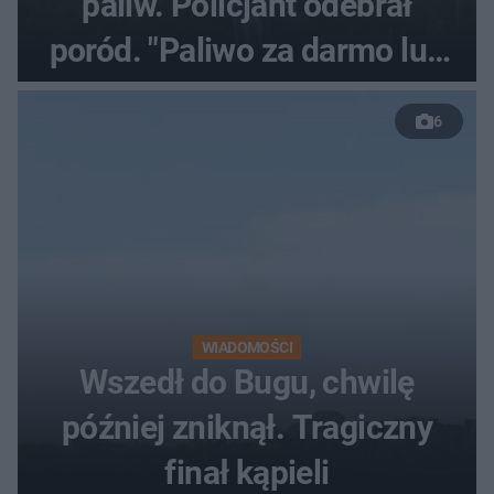
paliw. Policjant odebrał
poród. "Paliwo za darmo lub
50 %!"
6
WIADOMOŚCI
Wszedł do Bugu, chwilę
później zniknął. Tragiczny
finał kąpieli