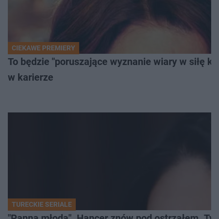
CIEKAWE PREMIERY
To będzie "poruszające wyznanie wiary w siłę k
w karierze
TURECKIE SERIALE
"Panna młoda". Hancer znów pod ostrzałem. Ty