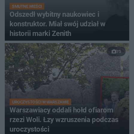
SMUTNE WIEŚCI
Odszedł wybitny naukowiec i
konstruktor. Miał swój udział w
historii marki Zenith
75
UROCZYSTOŚCI W WARSZAWIE
Warszawiacy oddali hołd ofiarom
rzezi Woli. Łzy wzruszenia podczas
uroczystości