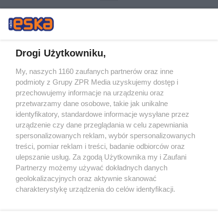
Drogi Użytkowniku,
My, naszych 1160 zaufanych partnerów oraz inne
Żaden utwór zamieszczony w serwisie nie może być powielany i
podmioty z Grupy ZPR Media uzyskujemy dostęp i
rozpowszechniany lub dalej rozpowszechniany w jakikolwiek sposób (w
przechowujemy informacje na urządzeniu oraz
tym także elektroniczny lub mechaniczny) na jakimkolwiek polu
eksploatacji w jakiejkolwiek formie, włącznie z umieszczaniem w
przetwarzamy dane osobowe, takie jak unikalne
Internecie bez pisemnej zgody właściciela praw. Jakiekolwiek użycie lub
identyfikatory, standardowe informacje wysyłane przez
wykorzystanie utworów w całości lub w części z naruszeniem prawa,
tzn. bez właściwej zgody, jest zabronione pod groźbą kary i może być
urządzenie czy dane przeglądania w celu zapewniania
ścigane prawnie.
spersonalizowanych reklam, wybór spersonalizowanych
treści, pomiar reklam i treści, badanie odbiorców oraz
ulepszanie usług. Za zgodą Użytkownika my i Zaufani
Partnerzy możemy używać dokładnych danych
geolokalizacyjnych oraz aktywnie skanować
charakterystykę urządzenia do celów identyfikacji.
Ponieważ cenimy Twoją prywatność, prosimy o zgodę na
O nas
korzystanie z tych technologii poprzez kliknięcie