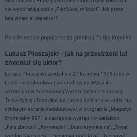
oraz Łukaszu Płoszajskim, bez których dziś widzowie
nie wyobrażają sobie „Pierwszej miłości”. Jak przez
lata zmieniał się aktor?
Polskie seriale popularne za granicą | To Się Kręci #6
Łukasz Płoszajski - jak na przestrzeni lat
zmieniał się aktor?
Łukasz Płoszajski urodził się 27 kwietnia 1978 roku w
Łodzi. Jest absolwentem studiów na Wydziale
Aktorskim w Państwowej Wyższej Szkole Filmowej,
Telewizyjnej i Teatralnej im. Leona Schillera w Łodzi. Na
szklanym ekranie zadebiutował w programie „Magazyn
Kryminalny 997”, a następnie wystąpił w serialach:
„Fala zbrodni”, „Kryminalni”, „Biuro kryminalne”, „Świat
według Kiepskich”, „Pensjonat pod Różą”, „Tancerze”,