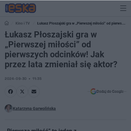
Kino i TV
Łukasz Płoszajski gra w „Pierwszej miłości” od pierwszych
odcinków! Jak przez lata zmieniał się aktor?
Łukasz Płoszajski gra w
„Pierwszej miłości” od
pierwszych odcinków! Jak
przez lata zmieniał się aktor?
2024-09-30
11:35
Dodaj do Google
Katarzyna Garwolińska
„Pierwsza miłość” to jeden z