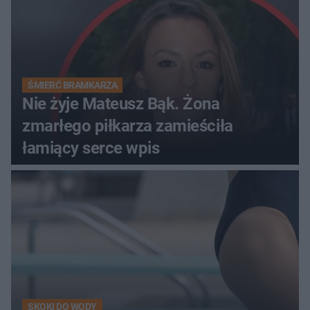
ŚMIERĆ BRAMKARZA
Nie żyje Mateusz Bąk. Żona
zmarłego piłkarza zamieściła
łamiący serce wpis
SKOKI DO WODY