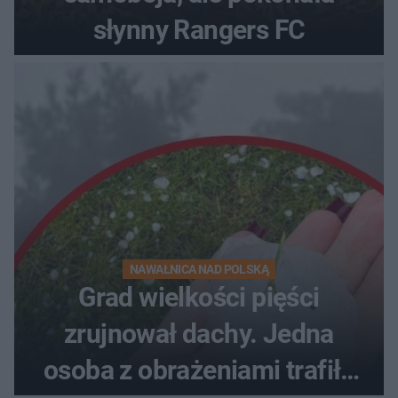
słynny Rangers FC
NAWAŁNICA NAD POLSKĄ
Grad wielkości pięści
zrujnował dachy. Jedna
osoba z obrażeniami trafiła