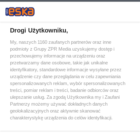
Drogi Użytkowniku,
My, naszych 1160 zaufanych partnerów oraz inne
Żaden utwór zamieszczony w serwisie nie może być powielany i
podmioty z Grupy ZPR Media uzyskujemy dostęp i
rozpowszechniany lub dalej rozpowszechniany w jakikolwiek sposób (w
przechowujemy informacje na urządzeniu oraz
tym także elektroniczny lub mechaniczny) na jakimkolwiek polu
eksploatacji w jakiejkolwiek formie, włącznie z umieszczaniem w
przetwarzamy dane osobowe, takie jak unikalne
Internecie bez pisemnej zgody właściciela praw. Jakiekolwiek użycie lub
identyfikatory, standardowe informacje wysyłane przez
wykorzystanie utworów w całości lub w części z naruszeniem prawa,
tzn. bez właściwej zgody, jest zabronione pod groźbą kary i może być
urządzenie czy dane przeglądania w celu zapewniania
ścigane prawnie.
spersonalizowanych reklam, wybór spersonalizowanych
treści, pomiar reklam i treści, badanie odbiorców oraz
ulepszanie usług. Za zgodą Użytkownika my i Zaufani
Partnerzy możemy używać dokładnych danych
geolokalizacyjnych oraz aktywnie skanować
charakterystykę urządzenia do celów identyfikacji.
Ponieważ cenimy Twoją prywatność, prosimy o zgodę na
O nas
korzystanie z tych technologii poprzez kliknięcie
Informacje prawne
„Akceptuję”. Zgoda jest dobrowolna i zawsze możesz ją