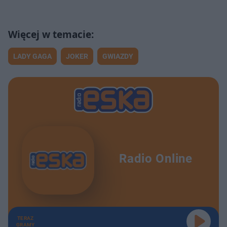
LADY GAGA
JOKER
GWIAZDY
Radio Online
TERAZ
GRAMY