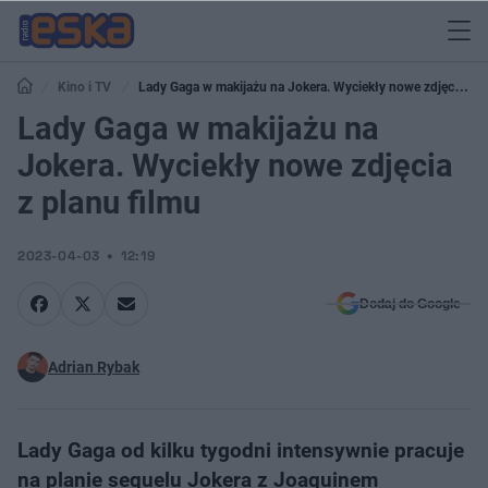
Kino i TV
Lady Gaga w makijażu na Jokera. Wyciekły nowe zdjęcia z
planu filmu
Lady Gaga w makijażu na
Jokera. Wyciekły nowe zdjęcia
z planu filmu
2023-04-03
12:19
Dodaj do Google
Adrian Rybak
Lady Gaga od kilku tygodni intensywnie pracuje
na planie sequelu Jokera z Joaquinem