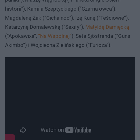
historii”), Kamila Szeptyckiego (“Czarna owca”),
Magdalenę Żak (“Cicha noc”), Izę Kunę (“Teściowie”),
Katarzynę Domalewską (“Sexify”),
Matyldę Damięcką
(“Apokawixa”,
“Na Wspólnej”
), Seta Sjöstranda (“Guns
Akimbo”) i Wojciecha Zielińskiego (“Furioza”).