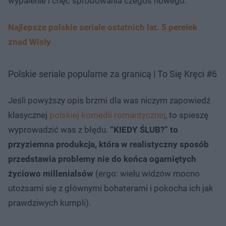
wypalenie i chęć spróbowania czegoś nowego.
Najlepsze polskie seriale ostatnich lat. 5 perełek
znad Wisły
Polskie seriale popularne za granicą | To Się Kręci #6
Jeśli powyższy opis brzmi dla was niczym zapowiedź
klasycznej
polskiej komedii romantycznej
, to spieszę
wyprowadzić was z błędu.
“KIEDY ŚLUB?” to
przyziemna produkcja, która w realistyczny sposób
przedstawia problemy nie do końca ogarniętych
życiowo millenialsów
(ergo: wielu widzów mocno
utożsami się z głównymi bohaterami i pokocha ich jak
prawdziwych kumpli).