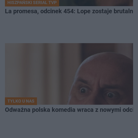
HISZPAŃSKI SERIAL TVP
La promesa, odcinek 454: Lope zostaje brutalni
TYLKO U NAS
Odważna polska komedia wraca z nowymi odcink