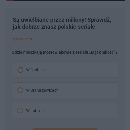
Są uwielbiane przez miliony! Sprawdź,
jak dobrze znasz polskie seriale
Pytanie 1 z 8
Gdzie mieszkają Mostowiakowie z serialu „M jak miłość”?
W Grabinie
W Staniszewicach
W Lublinie