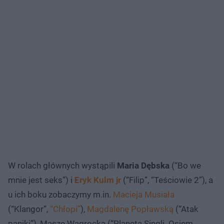
W rolach głównych wystąpili
Maria Dębska
(“Bo we
mnie jest seks”) i
Eryk Kulm jr
(“Filip”, “Teściowie 2”), a
u ich boku zobaczymy m.in.
Macieja Musiała
(“Klangor”,
“Chłopi”
),
Magdalenę Popławską
(“Atak
paniki”), Maszę Wągrocką (“Planeta Singli. Osiem