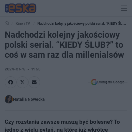
Kino i TV
Nadchodzi kolejny jakościowy polski serial. “KIEDY ŚLUB?”
to coś w sam raz dla millenialsów
Nadchodzi kolejny jakościowy
polski serial. “KIEDY ŚLUB?” to
coś w sam raz dla millenialsów
2024-01-18
11:55
Dodaj do Google
Natalia Nowecka
Czy rozstania zawsze muszą być bolesne? To
jedno z wielu pytań, na które już wkrótce