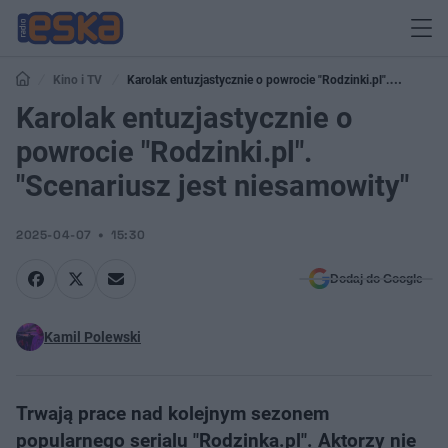
Kino i TV
Karolak entuzjastycznie o powrocie "Rodzinki.pl".
"Scenariusz jest niesamowity"
Karolak entuzjastycznie o
powrocie "Rodzinki.pl".
"Scenariusz jest niesamowity"
2025-04-07
15:30
Dodaj do Google
Kamil Polewski
Trwają prace nad kolejnym sezonem
popularnego serialu "Rodzinka.pl". Aktorzy nie