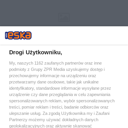
Drogi Użytkowniku,
My, naszych 1162 zaufanych partnerów oraz inne
Żaden utwór zamieszczony w serwisie nie może być powielany i
podmioty z Grupy ZPR Media uzyskujemy dostęp i
rozpowszechniany lub dalej rozpowszechniany w jakikolwiek sposób (w
przechowujemy informacje na urządzeniu oraz
tym także elektroniczny lub mechaniczny) na jakimkolwiek polu
eksploatacji w jakiejkolwiek formie, włącznie z umieszczaniem w
przetwarzamy dane osobowe, takie jak unikalne
Internecie bez pisemnej zgody właściciela praw. Jakiekolwiek użycie lub
identyfikatory, standardowe informacje wysyłane przez
wykorzystanie utworów w całości lub w części z naruszeniem prawa,
tzn. bez właściwej zgody, jest zabronione pod groźbą kary i może być
urządzenie czy dane przeglądania w celu zapewniania
ścigane prawnie.
spersonalizowanych reklam, wybór spersonalizowanych
treści, pomiar reklam i treści, badanie odbiorców oraz
ulepszanie usług. Za zgodą Użytkownika my i Zaufani
Partnerzy możemy używać dokładnych danych
geolokalizacyjnych oraz aktywnie skanować