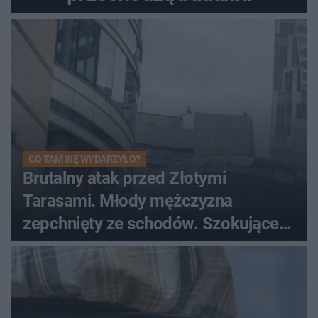
CO TAM SIĘ WYDARZYŁO?
Brutalny atak przed Złotymi
Tarasami. Młody mężczyzna
zepchnięty ze schodów. Szokujące
nagranie krąży po sieci