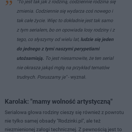
"To jest tak jak z rodziną, codziennie rodzina się
zmienia. Codziennie się wydarza coś nowego i
tak całe życie. Więc to dokładnie jest tak samo
z tym serialem, bo on opowiada losy rodziny i z
tego, co słyszymy od wielu lat,
ludzie się jeden
do jednego z tymi naszymi perypetiami
utożsamiają.
To jest niesamowite, że ten serial
nie okrasza jakąś mgłą na przykład tematów
trudnych. Poruszamy je"
- wyznał.
Karolak: "mamy wolność artystyczną"
Serialowa głowa rodziny cieszy się również z powrotu
nie tylko samej obsady "Rodzinki.pl", ale też
niezmienionej załogi technicznej. Z pewnością jest to