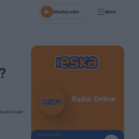
Słuchaj radia
Menu
?
Radio Online
daj do Google
TERAZ GRAMY