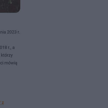
nia 2023 r.
18 r., a
 którzy
ści mówią
 z