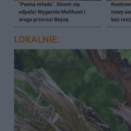
"Panna młoda". Sinem się
Kontrow
odpala! Wygarnie Melihowi i
nowy ser
srogo przerazi Beyzę
bez resz
LOKALNIE: