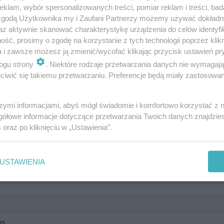
klam, wybór spersonalizowanych treści, pomiar reklam i treści, bad
 zgodą Użytkownika my i Zaufani Partnerzy możemy używać dokład
az aktywnie skanować charakterystykę urządzenia do celów identyfi
ść, prosimy o zgodę na korzystanie z tych technologii poprzez klikn
a i zawsze możesz ją zmienić/wycofać klikając przycisk ustawień pr
ogu strony
. Niektóre rodzaje przetwarzania danych nie wymagaj
iwić się takiemu przetwarzaniu. Preferencje będą miały zastosowanie
szymi informacjami, abyś mógł świadomie i komfortowo korzystać z
gółowe informacje dotyczące przetwarzania Twoich danych znajdzi
s
oraz po kliknięciu w „Ustawienia”.
?
USTAWIENIA
on