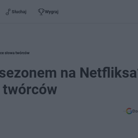
Słuchaj
Wygraj
ące słowa twórców
 sezonem na Netfliksa
 twórców
Do