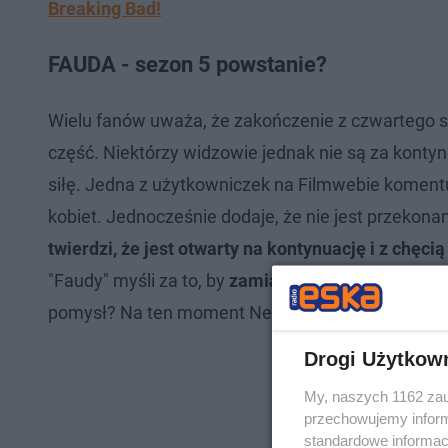
Breaking Bad!
FAUDA - sezon 5 powstanie?
Wielu fanów uważa, że zakończenie z czwartego sez
część. Niektórzy widzowie jednak nie są za kontyn
siłę. Jedna z użytkowniczek na Filmwebie koment
kobiet. Jednocześnie dodaje, że nie jest przekonan
twierdzi, że jest otwarty na kontynuację i z chęci
"Faudy" myśli za to, by
zamiast 5. sezonu nakręcić
pomysł? Na ten moment Netflix i stacja telewizyjna
Drogi Użytkow
My, naszych 1162 zau
przechowujemy informa
standardowe informac