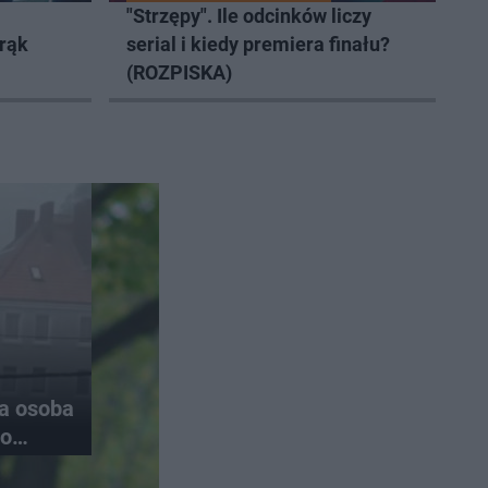
"Strzępy". Ile odcinków liczy
 rąk
serial i kiedy premiera finału?
(ROZPISKA)
na osoba
do