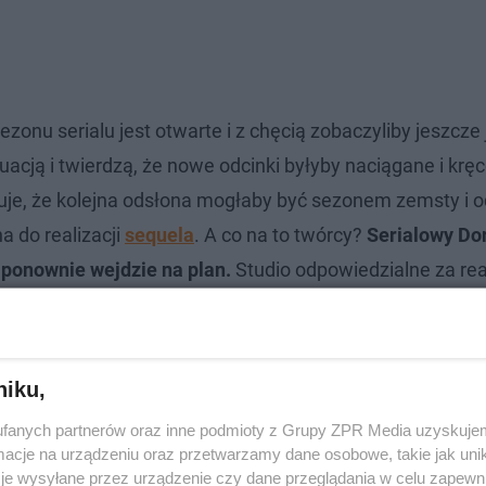
onu serialu jest otwarte i z chęcią zobaczyliby jeszcze
uacją i twierdzą, że nowe odcinki byłyby naciągane i krę
uje, że kolejna odsłona mogłaby być sezonem zemsty i 
a do realizacji
sequela
. A co na to twórcy?
Serialowy Do
ą ponownie wejdzie na plan.
Studio odpowiedzialne za rea
 film i w ten sposób pożegnać się z serialem
. Myślicie, 
 Yes Oh nie potwierdziły oficjalnie żadnych informacji.
niku,
fanych partnerów oraz inne podmioty z Grupy ZPR Media uzyskujem
cje na urządzeniu oraz przetwarzamy dane osobowe, takie jak unika
je wysyłane przez urządzenie czy dane przeglądania w celu zapewn