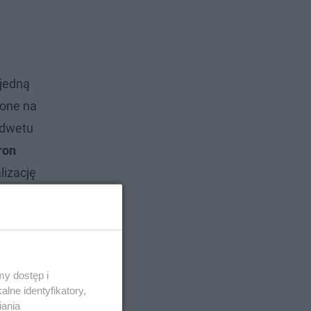
 jedną
cone na
odwetu
ron
lizację
że to dobry
y dostęp i
lne identyfikatory,
iania