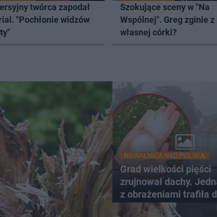
ersyjny twórca zapodał
Szokujące sceny w "Na
ial. "Pochłonie widzów
Wspólnej". Greg zginie z
ty"
własnej córki?
NAWAŁNICA NAD POLSKĄ
Grad wielkości pięści
zrujnował dachy. Jed
z obrażeniami trafiła 
szpitala