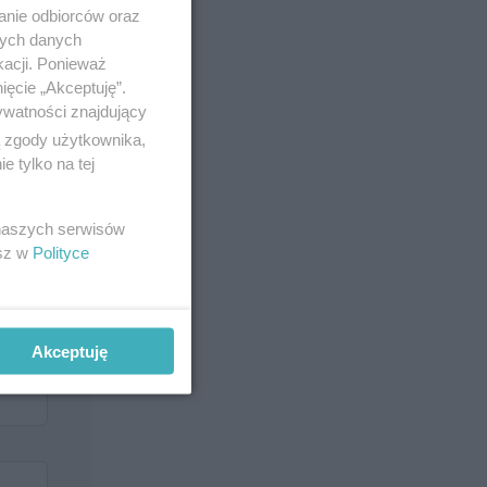
anie odbiorców oraz
nych danych
kacji. Ponieważ
ięcie „Akceptuję”.
ywatności znajdujący
ą zgody użytkownika,
 tylko na tej
 naszych serwisów
esz w
Polityce
Akceptuję