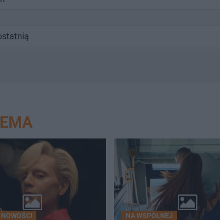
ostatnią
NEMA
 NOWOŚCI
NA WSPÓLNEJ