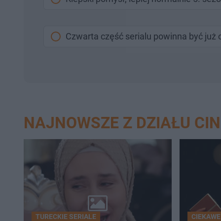
Czwarta część serialu powinna być już 
NAJNOWSZE Z DZIAŁU CI
TURECKIE SERIALE
CIEKAWE