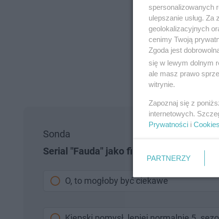
spersonalizowanych re
ulepszanie usług. Za
geolokalizacyjnych or
cenimy Twoją prywatno
Zgoda jest dobrowoln
się w lewym dolnym r
ale masz prawo sprzec
witrynie.
Zapoznaj się z poniż
internetowych. Szcze
Prywatności
i
Cookie
Sonda
Serial "Fauda" jako film, to dobry pomysł
PARTNERZY
O, to mogłoby być ciekawe
Kiepski pomysł, lepiej normalnie 5. sez