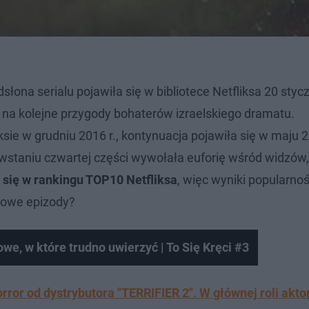
łona serialu pojawiła się w bibliotece Netfliksa 20 stycz
ta na kolejne przygody bohaterów izraelskiego dramatu.
ie w grudniu 2016 r., kontynuacja pojawiła się w maju 20
owstaniu czwartej części wywołała euforię wśród widzów,
 się w rankingu TOP10 Netfliksa
, więc wyniki popularno
 nowe epizody?
we, w które trudno uwierzyć | To Się Kręci #3
rror od dystrybutora "TERRIFIER 2". W głównej roli aktor