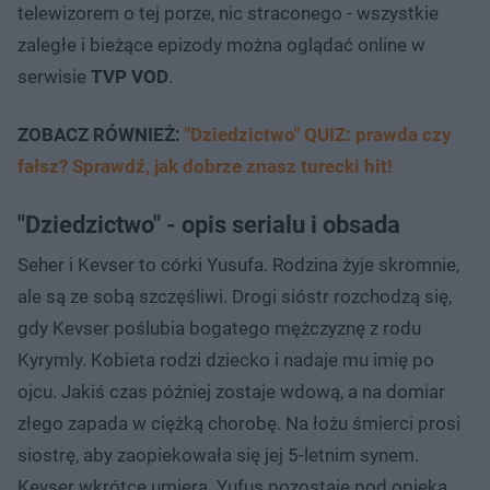
telewizorem o tej porze, nic straconego - wszystkie
zaległe i bieżące epizody można oglądać online w
serwisie
TVP VOD
.
ZOBACZ RÓWNIEŻ:
"Dziedzictwo" QUIZ: prawda czy
fałsz? Sprawdź, jak dobrze znasz turecki hit!
"Dziedzictwo" - opis serialu i obsada
Seher i Kevser to córki Yusufa. Rodzina żyje skromnie,
ale są ze sobą szczęśliwi. Drogi sióstr rozchodzą się,
gdy Kevser poślubia bogatego mężczyznę z rodu
Kyrymly. Kobieta rodzi dziecko i nadaje mu imię po
ojcu. Jakiś czas później zostaje wdową, a na domiar
złego zapada w ciężką chorobę. Na łożu śmierci prosi
siostrę, aby zaopiekowała się jej 5-letnim synem.
Kevser wkrótce umiera. Yufus pozostaje pod opieką