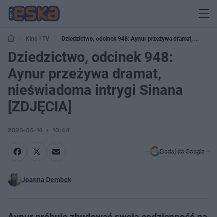
Kino i TV
Dziedzictwo, odcinek 948: Aynur przeżywa dramat,
nieświadoma intrygi Sinana [ZDJĘCIA]
Dziedzictwo, odcinek 948:
Aynur przeżywa dramat,
nieświadoma intrygi Sinana
[ZDJĘCIA]
2026-06-14
10:44
Dodaj do Google
Joanna Dembek
Aynur próbuje zbudować swoją codzienność na