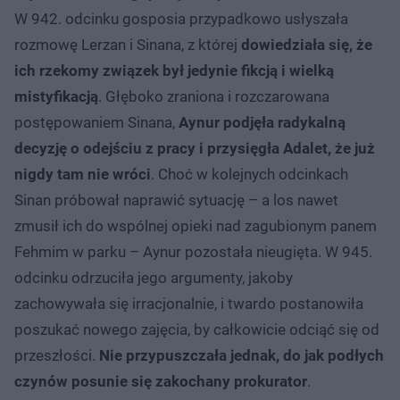
W 942. odcinku gosposia przypadkowo usłyszała
rozmowę Lerzan i Sinana, z której
dowiedziała się, że
ich rzekomy związek był jedynie fikcją i wielką
mistyfikacją
. Głęboko zraniona i rozczarowana
postępowaniem Sinana,
Aynur podjęła radykalną
decyzję o odejściu z pracy i przysięgła Adalet, że już
nigdy tam nie wróci
. Choć w kolejnych odcinkach
Sinan próbował naprawić sytuację – a los nawet
zmusił ich do wspólnej opieki nad zagubionym panem
Fehmim w parku – Aynur pozostała nieugięta. W 945.
odcinku odrzuciła jego argumenty, jakoby
zachowywała się irracjonalnie, i twardo postanowiła
poszukać nowego zajęcia, by całkowicie odciąć się od
przeszłości.
Nie przypuszczała jednak, do jak podłych
czynów posunie się zakochany prokurator
.