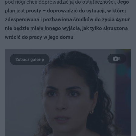
pod nogi chce doprowadzić ją do ostateczności.
Jego
plan jest prosty – doprowadzić do sytuacji, w której
zdesperowana i pozbawiona środków do życia Aynur
nie będzie miała innego wyjścia, jak tylko skruszona
wrócić do pracy w jego domu
.
5