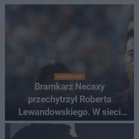
LEAGUES CUP
Bramkarz Necaxy
przechytrzył Roberta
Lewandowskiego. W sieci
krąży wideo z tego pojedynku