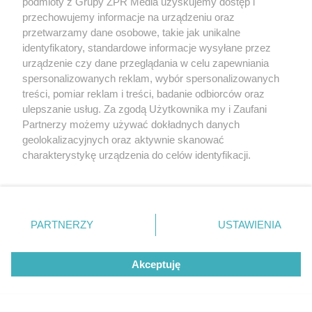
podmioty z Grupy ZPR Media uzyskujemy dostęp i
przechowujemy informacje na urządzeniu oraz
26
przetwarzamy dane osobowe, takie jak unikalne
identyfikatory, standardowe informacje wysyłane przez
urządzenie czy dane przeglądania w celu zapewniania
spersonalizowanych reklam, wybór spersonalizowanych
treści, pomiar reklam i treści, badanie odbiorców oraz
ulepszanie usług. Za zgodą Użytkownika my i Zaufani
Partnerzy możemy używać dokładnych danych
geolokalizacyjnych oraz aktywnie skanować
RODZINA LEWANDOWSKICH
charakterystykę urządzenia do celów identyfikacji.
Anna Lewandowska dołączyła do
Ponieważ cenimy Twoją prywatność, prosimy o zgodę na
męża w USA. Podróż prywatnym
korzystanie z tych technologii poprzez kliknięcie
„Akceptuję”. Zgoda jest dobrowolna i zawsze możesz ją
odrzutowcem to dopiero początek!
zmienić/wycofać klikając przycisk ustawień prywatności
PARTNERZY
USTAWIENIA
znajdujący się w lewym dolnym rogu strony
. Niektóre
ZOBACZ WIĘCEJ
rodzaje przetwarzania danych nie wymagają zgody
Akceptuję
użytkownika, ale masz prawo sprzeciwić się takiemu
przetwarzaniu. Preferencje będą miały zastosowanie tylko
na tej witrynie.