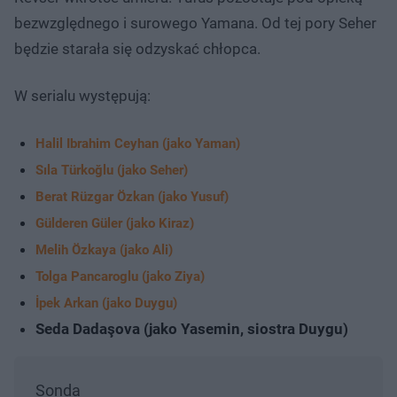
bezwzględnego i surowego Yamana. Od tej pory Seher
będzie starała się odzyskać chłopca.
W serialu występują:
Halil Ibrahim Ceyhan (jako Yaman)
Sıla Türkoğlu (jako Seher)
Berat Rüzgar Özkan (jako Yusuf)
Gülderen Güler (jako Kiraz)
Melih Özkaya (jako Ali)
Tolga Pancaroglu (jako Ziya)
İpek Arkan (jako Duygu)
Seda Dadaşova (jako Yasemin, siostra Duygu)
Sonda