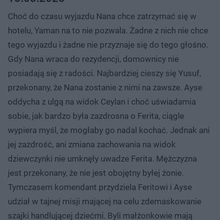
Choć do czasu wyjazdu Nana chce zatrzymać się w
hotelu, Yaman na to nie pozwala. Żadne z nich nie chce
tego wyjazdu i żadne nie przyznaje się do tego głośno.
Gdy Nana wraca do rezydencji, domownicy nie
posiadają się z radości. Najbardziej cieszy się Yusuf,
przekonany, że Nana zostanie z nimi na zawsze. Ayse
oddycha z ulgą na widok Ceylan i choć uświadamia
sobie, jak bardzo była zazdrosna o Ferita, ciągle
wypiera myśl, że mogłaby go nadal kochać. Jednak ani
jej zazdrość, ani zmiana zachowania na widok
dziewczynki nie umknęły uwadze Ferita. Mężczyzna
jest przekonany, że nie jest obojętny byłej żonie.
Tymczasem komendant przydziela Feritowi i Ayse
udział w tajnej misji mającej na celu zdemaskowanie
szajki handlującej dziećmi. Byli małżonkowie mają