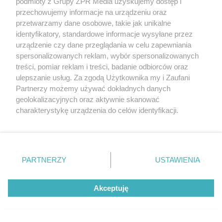
podmioty z Grupy ZPR Media uzyskujemy dostęp i
przechowujemy informacje na urządzeniu oraz
przetwarzamy dane osobowe, takie jak unikalne
identyfikatory, standardowe informacje wysyłane przez
urządzenie czy dane przeglądania w celu zapewniania
spersonalizowanych reklam, wybór spersonalizowanych
treści, pomiar reklam i treści, badanie odbiorców oraz
TRAGICZNY WYPADEK ŚWIĘTOKRZYSKIE
ulepszanie usług. Za zgodą Użytkownika my i Zaufani
Tragiczny wypadek na DK74 w Łagowie. Nie
Partnerzy możemy używać dokładnych danych
geolokalizacyjnych oraz aktywnie skanować
żyje jedna osoba, droga jest całkowicie
charakterystykę urządzenia do celów identyfikacji.
zablokowana
Ponieważ cenimy Twoją prywatność, prosimy o zgodę na
korzystanie z tych technologii poprzez kliknięcie
„Akceptuję”. Zgoda jest dobrowolna i zawsze możesz ją
NAJNOWSZE NEWSY:
zmienić/wycofać klikając przycisk ustawień prywatności
PARTNERZY
USTAWIENIA
znajdujący się w lewym dolnym rogu strony
. Niektóre
rodzaje przetwarzania danych nie wymagają zgody
Akceptuję
użytkownika, ale masz prawo sprzeciwić się takiemu
przetwarzaniu. Preferencje będą miały zastosowanie tylko
na tej witrynie.