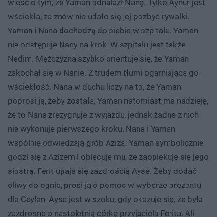
wieść o tym, że Yaman odnalazł Nanę. Tylko Aynur jest
wściekła, że znów nie udało się jej pozbyć rywalki.
Yaman i Nana dochodzą do siebie w szpitalu. Yaman
nie odstępuje Nany na krok. W szpitalu jest także
Nedim. Mężczyzna szybko orientuje się, że Yaman
zakochał się w Nanie. Z trudem tłumi ogarniającą go
wściekłość. Nana w duchu liczy na to, że Yaman
poprosi ją, żeby została, Yaman natomiast ma nadzieję,
że to Nana zrezygnuje z wyjazdu, jednak żadne z nich
nie wykonuje pierwszego kroku. Nana i Yaman
wspólnie odwiedzają grób Aziza. Yaman symbolicznie
godzi się z Azizem i obiecuje mu, że zaopiekuje się jego
siostrą. Ferit upaja się zazdrością Ayse. Żeby dodać
oliwy do ognia, prosi ją o pomoc w wyborze prezentu
dla Ceylan. Ayse jest w szoku, gdy okazuje się, że była
zazdrosna o nastoletnią córkę przyjaciela Ferita. Ali