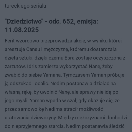
tureckiego serialu
"Dziedzictwo" - odc. 652, emisja:
11.08.2025
Ferit wzorcowo przeprowadza akcję, w wyniku której
aresztuje Cansu i mężczyznę, któremu dostarczała
dzieła sztuki, dzięki czemu Esra zostaje oczyszczona z
zarzutów. İdris zamierza wykorzystać Nanę, żeby
zwabić do siebie Yamana. Tymczasem Yaman próbuje
ją odszukać i ocalić. Nedim postanawia działać na
własną rękę, by uwolnić Nanę, ale sprawy nie idą po
jego myśli. Yaman wpada w szał, gdy okazuje się, że
przez samowolkę Nedima stracił możliwość
uratowania dziewczyny. Między mężczyznami dochodzi
do nieprzyjemnego starcia. Nedim postanawia śledzić