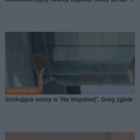
NA WSPÓLNEJ
Szokujące sceny w "Na Wspólnej". Greg zginie z 