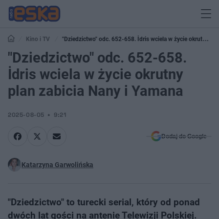
Kino i TV
"Dziedzictwo" odc. 652-658. İdris wciela w życie okrutny
plan zabicia Nany i Yamana
"Dziedzictwo" odc. 652-658.
İdris wciela w życie okrutny
plan zabicia Nany i Yamana
2025-08-05
9:21
Dodaj do Google
Katarzyna Garwolińska
"Dziedzictwo" to turecki serial, który od ponad
dwóch lat gości na antenie Telewizji Polskiej.