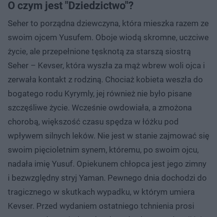
O czym jest "Dziedzictwo"?
Seher to porządna dziewczyna, która mieszka razem ze
swoim ojcem Yusufem. Oboje wiodą skromne, uczciwe
życie, ale przepełnione tęsknotą za starszą siostrą
Seher – Kevser, która wyszła za mąż wbrew woli ojca i
zerwała kontakt z rodziną. Chociaż kobieta weszła do
bogatego rodu Kyrymly, jej również nie było pisane
szczęśliwe życie. Wcześnie owdowiała, a zmożona
chorobą, większość czasu spędza w łóżku pod
wpływem silnych leków. Nie jest w stanie zajmować się
swoim pięcioletnim synem, któremu, po swoim ojcu,
nadała imię Yusuf. Opiekunem chłopca jest jego zimny
i bezwzględny stryj Yaman. Pewnego dnia dochodzi do
tragicznego w skutkach wypadku, w którym umiera
Kevser. Przed wydaniem ostatniego tchnienia prosi