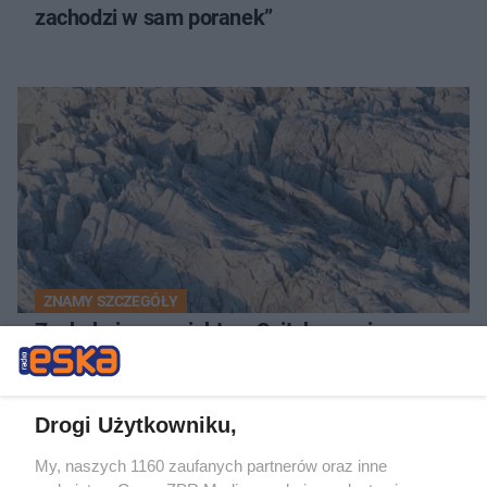
zachodzi w sam poranek”
ZNAMY SZCZEGÓŁY
Zaskakujący projekt na Spitsbergenie.
Organek da wyjątkowy koncert
Drogi Użytkowniku,
My, naszych 1160 zaufanych partnerów oraz inne