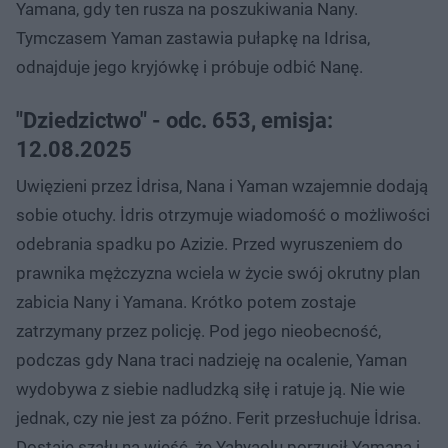
Yamana, gdy ten rusza na poszukiwania Nany.
Tymczasem Yaman zastawia pułapkę na Idrisa,
odnajduje jego kryjówkę i próbuje odbić Nanę.
"Dziedzictwo" - odc. 653, emisja:
12.08.2025
Uwięzieni przez İdrisa, Nana i Yaman wzajemnie dodają
sobie otuchy. İdris otrzymuje wiadomość o możliwości
odebrania spadku po Azizie. Przed wyruszeniem do
prawnika mężczyzna wciela w życie swój okrutny plan
zabicia Nany i Yamana. Krótko potem zostaje
zatrzymany przez policję. Pod jego nieobecność,
podczas gdy Nana traci nadzieję na ocalenie, Yaman
wydobywa z siebie nadludzką siłę i ratuje ją. Nie wie
jednak, czy nie jest za późno. Ferit przesłuchuje İdrisa.
Dostaje szału na wieść, że Yahyaolu porzucił Yamana i