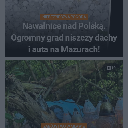
NIEBEZPIECZNA POGODA
Nawałnice nad Polską.
Ogromny grad niszczy dachy
i auta na Mazurach!
19
ZABÓJSTWO W MŁAWIE