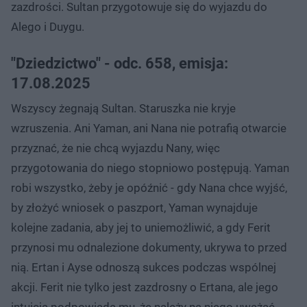
zazdrości. Sultan przygotowuje się do wyjazdu do
Alego i Duygu.
"Dziedzictwo" - odc. 658, emisja:
17.08.2025
Wszyscy żegnają Sultan. Staruszka nie kryje
wzruszenia. Ani Yaman, ani Nana nie potrafią otwarcie
przyznać, że nie chcą wyjazdu Nany, więc
przygotowania do niego stopniowo postępują. Yaman
robi wszystko, żeby je opóźnić - gdy Nana chce wyjść,
by złożyć wniosek o paszport, Yaman wynajduje
kolejne zadania, aby jej to uniemożliwić, a gdy Ferit
przynosi mu odnalezione dokumenty, ukrywa to przed
nią. Ertan i Ayse odnoszą sukces podczas wspólnej
akcji. Ferit nie tylko jest zazdrosny o Ertana, ale jego
intuicja podpowiada mu, że należy na niego uważać.