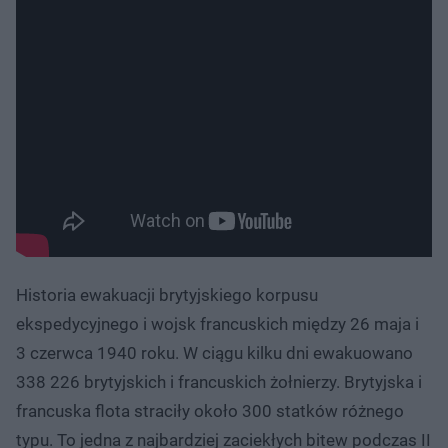
Historia ewakuacji brytyjskiego korpusu
ekspedycyjnego i wojsk francuskich między 26 maja i
3 czerwca 1940 roku. W ciągu kilku dni ewakuowano
338 226 brytyjskich i francuskich żołnierzy. Brytyjska i
francuska flota straciły około 300 statków różnego
typu. To jedna z najbardziej zaciekłych bitew podczas II