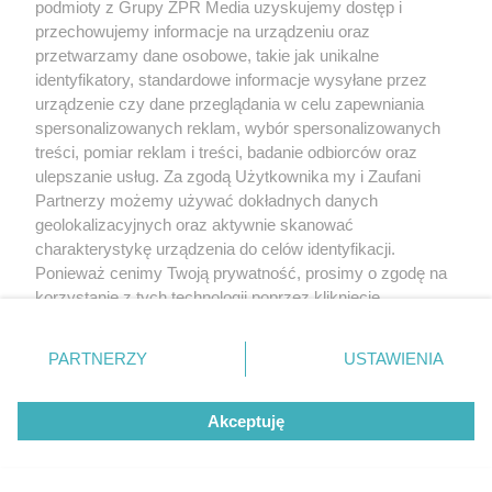
podmioty z Grupy ZPR Media uzyskujemy dostęp i
przechowujemy informacje na urządzeniu oraz
przetwarzamy dane osobowe, takie jak unikalne
identyfikatory, standardowe informacje wysyłane przez
urządzenie czy dane przeglądania w celu zapewniania
spersonalizowanych reklam, wybór spersonalizowanych
PRZERAŻAJĄCE!
treści, pomiar reklam i treści, badanie odbiorców oraz
Porzucony pies wył przez kilka dni z
ulepszanie usług. Za zgodą Użytkownika my i Zaufani
rozpaczy. Strażacy po drabinie weszli przez
Partnerzy możemy używać dokładnych danych
geolokalizacyjnych oraz aktywnie skanować
okno
charakterystykę urządzenia do celów identyfikacji.
Ponieważ cenimy Twoją prywatność, prosimy o zgodę na
NAJNOWSZE NEWSY:
korzystanie z tych technologii poprzez kliknięcie
„Akceptuję”. Zgoda jest dobrowolna i zawsze możesz ją
zmienić/wycofać klikając przycisk ustawień prywatności
PARTNERZY
USTAWIENIA
znajdujący się w lewym dolnym rogu strony
. Niektóre
rodzaje przetwarzania danych nie wymagają zgody
Akceptuję
użytkownika, ale masz prawo sprzeciwić się takiemu
przetwarzaniu. Preferencje będą miały zastosowanie tylko
na tej witrynie.