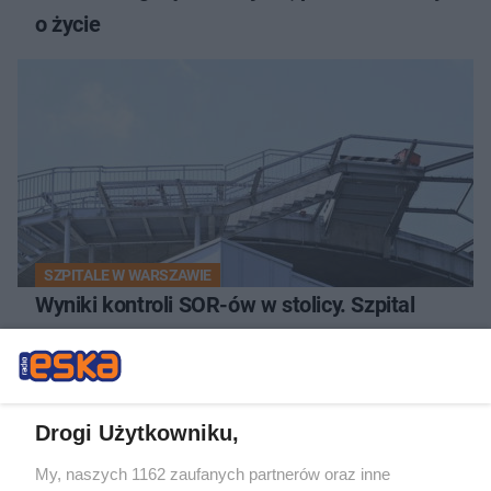
o życie
SZPITALE W WARSZAWIE
Wyniki kontroli SOR-ów w stolicy. Szpital
Południowy z najgorszym wynikiem!
Drogi Użytkowniku,
My, naszych 1162 zaufanych partnerów oraz inne