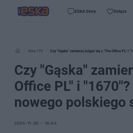
ESKA Story
Dołącz
Kino i TV
Czy "Gąska" zamierza ścigać się z "The Office PL" 
Czy "Gąska" zamier
Office PL" i "1670
nowego polskiego s
2024-11-29
16:44