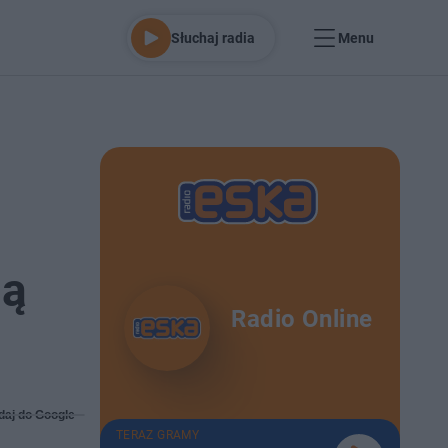
Słuchaj radia
Menu
dą
Radio Online
daj do Google
TERAZ GRAMY