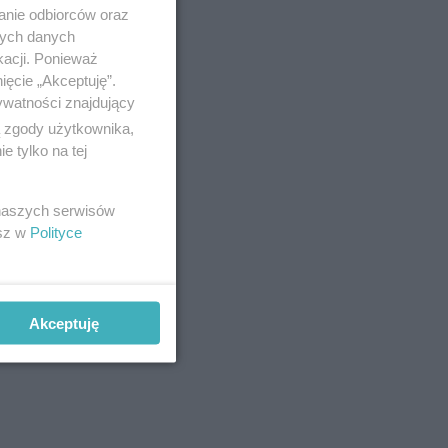
anie odbiorców oraz
nych danych
kacji. Ponieważ
ięcie „Akceptuję”.
ywatności znajdujący
ą zgody użytkownika,
 tylko na tej
 naszych serwisów
esz w
Polityce
Akceptuję