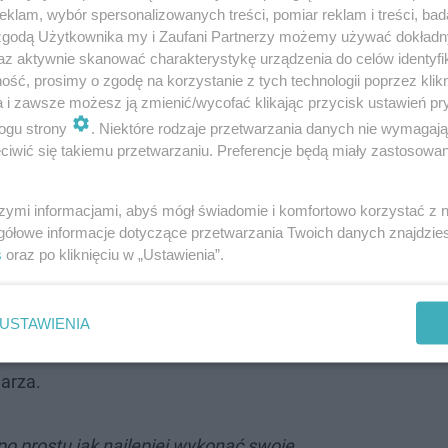
klam, wybór spersonalizowanych treści, pomiar reklam i treści, bad
 zgodą Użytkownika my i Zaufani Partnerzy możemy używać dokład
az aktywnie skanować charakterystykę urządzenia do celów identyfi
ść, prosimy o zgodę na korzystanie z tych technologii poprzez klikn
a i zawsze możesz ją zmienić/wycofać klikając przycisk ustawień pr
ogu strony
. Niektóre rodzaje przetwarzania danych nie wymagaj
iwić się takiemu przetwarzaniu. Preferencje będą miały zastosowanie
szymi informacjami, abyś mógł świadomie i komfortowo korzystać z
gółowe informacje dotyczące przetwarzania Twoich danych znajdzi
s
oraz po kliknięciu w „Ustawienia”.
tko, więc my bardzo ucieszyliśmy się, że
e tyle dorównać, co pracować na fajnym,
USTAWIENIA
ślanym materiale
– rzekł odtwórca roli
arza.
po prostu jak najlepiej wykonać swoje