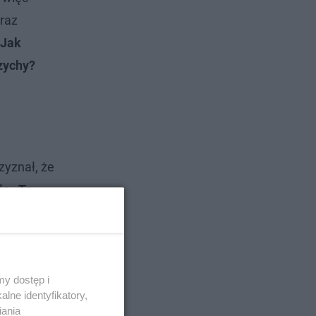
raz
Jak
zychy?
zyznał, że
ło.
To
wego
–
alowa
y dostęp i
lne identyfikatory,
iania