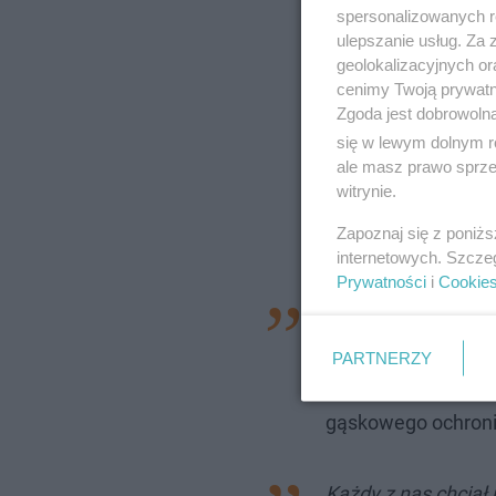
spersonalizowanych re
ulepszanie usług. Za
geolokalizacyjnych or
cenimy Twoją prywatno
Zgoda jest dobrowoln
się w lewym dolnym r
ale masz prawo sprzec
witrynie.
Zapoznaj się z poniż
internetowych. Szcze
Prywatności
i
Cookie
Presja zabija wszys
mamy możliwość ni
PARTNERZY
zabawnym i przemy
gąskowego ochroni
Każdy z nas chciał 