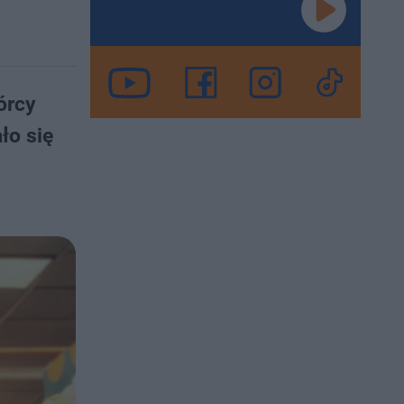
órcy
ło się