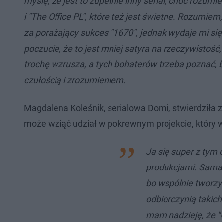
myślę, że jest to zupełnie inny serial, choć rozumi
i "The Office PL", które też jest świetne. Rozumie
za porażający sukces "1670", jednak wydaje mi się,
poczucie, że to jest mniej satyra na rzeczywistość
trochę wzrusza, a tych bohaterów trzeba poznać, 
czułością i zrozumieniem.
Magdalena Koleśnik, serialowa Domi, stwierdziła z k
może wziąć udział w pokrewnym projekcie, który 
Ja się super z tym 
produkcjami. Sama j
bo wspólnie tworz
odbiorczynią takic
mam nadzieję, że "G