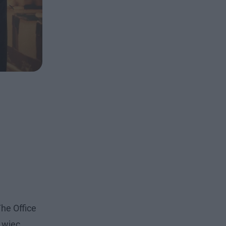
he Office
 więc