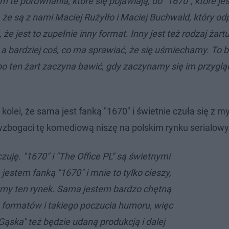
em te porównania, które się pojawiają, do "1670", które je
m, że są z nami Maciej Rużyłło i Maciej Buchwald, który o
 że jest to zupełnie inny format. Inny jest też rodzaj ża
, a bardziej coś, co ma sprawiać, że się uśmiechamy. To b
bo ten żart zaczyna bawić, gdy zaczynamy się im przyglą
olei, że sama jest fanką "1670" i świetnie czuła się z my
wzbogaci tę komediową niszę na polskim rynku serialow
czuję. "1670" i "The Office PL" są świetnymi
estem fanką "1670" i mnie to tylko cieszy,
ymy ten rynek. Sama jestem bardzo chętną
h formatów i takiego poczucia humoru, więc
ąska" też będzie udaną produkcją i dalej