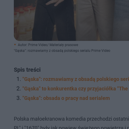
Autor: Prime Video/ Materiały prasowe
"Gąska": rozmawiamy z obsadą polskiego serialu Prime Video
Spis treści
"Gąska": rozmawiamy z obsadą polskiego ser
"Gąska" to konkurentka czy przyjaciółka "The O
"Gąska": obsada o pracy nad serialem
Polska małoekranowa komedia przechodzi ostatnio
PL" i "1670" były jak powiew świeżego powietrza i