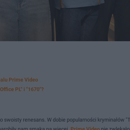
ialu Prime Video
ffice PL" i "1670"?
 swoisty renesans. W dobie popularności kryminałów "T
 narobiły nam smaka na więcej.
Prime Video
nie zwlekało