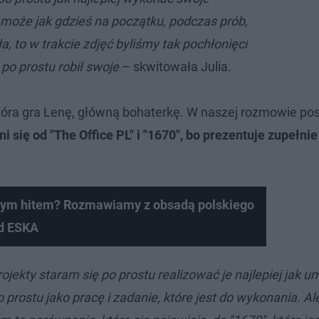
 może jak gdzieś na początku, podczas prób,
ła, to w trakcie zdjęć byliśmy tak pochłonięci
po prostu robił swoje
– skwitowała Julia.
tóra gra Lenę, główną bohaterkę. W naszej rozmowie pos
i się od "The Office PL" i "1670", bo prezentuje zupełnie
ym hitem? Rozmawiamy z obsadą polskiego
ad ESKA
jekty staram się po prostu realizować je najlepiej jak um
 prostu jako pracę i zadanie, które jest do wykonania. Al