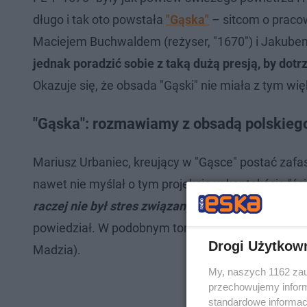
długo i tak oto powstała
"Gąska"
– sitcom o praco
Maciejem Buchwaldem (reżyser, "1670") i Jakubem R
jednak poradzić sobie z taką dużą presją, by do
Okazuje się, że obsada "Gąski" nie miała z tym w
"Gąska": rozmawiamy z obsadą polskiego
Mariusz Urbaniec, kreujący w "Gąsce" postać zaf
nawet nie myślał o tym projekcie w kontekście "śc
raczej nie był stres związany z myślą o dorówna
powiedział. W podobnym tonie wypowiedzieli się J
Drogi Użytkow
Madzia).
My, naszych 1162 zau
przechowujemy informa
standardowe informac