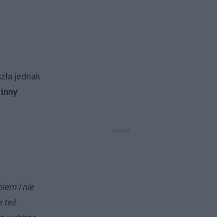
zła jednak
 inny
iem i nie
e też