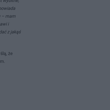
st wybitne,
dpowiada
rtu – mam
awi i
dać z jakąś
ślą, że
ym.