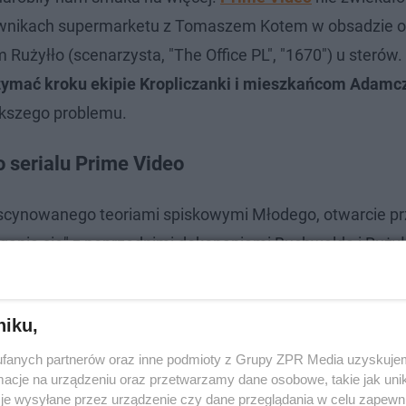
wnikach supermarketu z Tomaszem Kotem w obsadzie o
użyłło (scenarzysta, "The Office PL", "1670") u sterów.
trzymać kroku ekipie Kropliczanki i mieszkańcom Adamc
iększego problemu.
 serialu Prime Video
ascynowanego teoriami spiskowymi Młodego, otwarcie pr
igania się" z poprzednimi dokonaniami Buchwalda i Rużył
niu czemuś. Wiadomo, że to jest zawsze coś innego i no
anusz Chabior (serialowy Kazik) i Julia Rosnowska (seri
niku,
fanych partnerów oraz inne podmioty z Grupy ZPR Media uzyskujem
cje na urządzeniu oraz przetwarzamy dane osobowe, takie jak unika
je wysyłane przez urządzenie czy dane przeglądania w celu zapewn