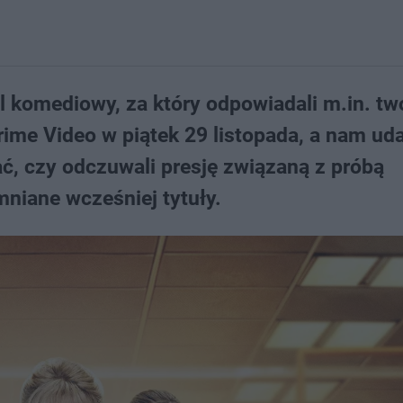
l komediowy, za który odpowiadali m.in. tw
 Prime Video w piątek 29 listopada, a nam uda
ać, czy odczuwali presję związaną z próbą
niane wcześniej tytuły.