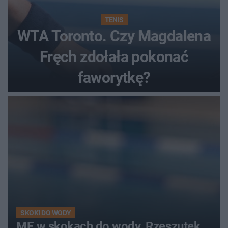
TENIS
WTA Toronto. Czy Magdalena
Fręch zdołała pokonać
faworytkę?
SKOKI DO WODY
ME w skokach do wody. Rzeszutek