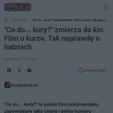
Kino i TV
"Co do... kury?" zmierza do kin. Film o kurze. Tak naprawdę
o ludziach
"Co do... kury?" zmierza do kin.
Film o kurze. Tak naprawdę o
ludziach
2026-06-11
21:45
Dodaj do Google
Natalia Nowecka
"Co do... kury?" to polski film dokumentalny
zapowiadany jako ciepła i pełna humoru