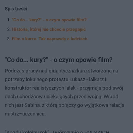
Spis treści
"Co do... kury?" - o czym opowie film?
Historia, której nie chcecie przegapić
Film o kurze. Tak naprawdę o ludziach
"Co do... kury?" - o czym opowie film?
Podczas pracy nad gigantyczną kurą stworzoną na
potrzeby lokalnego protestu Łukasz - lalkarz i
konstruktor realistycznych lalek - przyjmuje pod swój
dach uchodźców uciekających przed wojną. Wśród
nich jest Sabina, z którą połączy go wyjątkowa relacja
mistrz–uczennica.
"Każdy kolejny rok". Twórczynie o POLSKICH