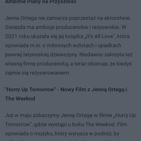
Ambitne Plany na Przyszłość
Jenna Ortega nie zamierza poprzestać na aktorstwie.
Gwiazda ma ambicje producenckie i reżyserskie. W
2021 roku ukazała się jej książka „It’s All Love”, która
opowiada m.in. o miłosnych wzlotach i upadkach
pewnej latynoskiej dziewczyny. Niedawno założyła też
własną firmę producencką, a teraz obiecuje, że kiedyś
zajmie się reżyserowaniem.
"Hurry Up Tomorrow" - Nowy Film z Jenną Ortegą i
The Weeknd
Już w maju zobaczymy Jennę Ortegę w filmie „Hurry Up
Tomorrow”, gdzie wystąpi u boku The Weeknd. Film
opowiada o muzyku, który wyrusza w podróż, by