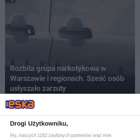
Rozbita grupa narkotykowa w
Warszawie i regionach. Sześć osób
usłyszało zarzuty
Drogi Użytkowniku,
My, naszych 1162 zaufanych partnerów oraz inne