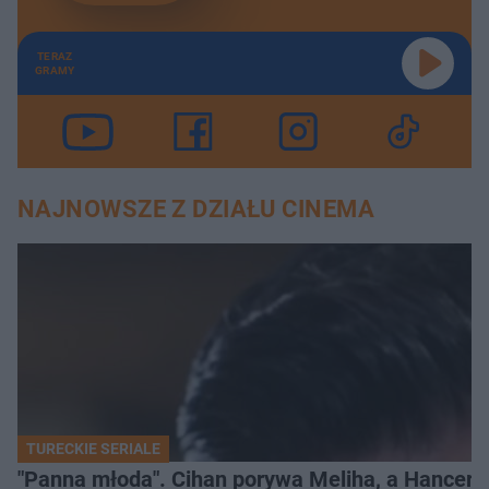
TERAZ
GRAMY
NAJNOWSZE Z DZIAŁU CINEMA
TURECKIE SERIALE
"Panna młoda". Cihan porywa Meliha, a Hancer bi