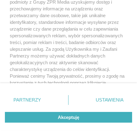
podmioty z Grupy ZPR Media uzyskujemy dostęp i
przechowujemy informacje na urządzeniu oraz
przetwarzamy dane osobowe, takie jak unikalne
identyfikatory, standardowe informacje wysyłane przez
Narkotyki w Krakowie.
urządzenie czy dane przeglądania w celu zapewniania
spersonalizowanych reklam, wybór spersonalizowanych
Funkcjonariusze przejęli blisko 11 kg
treści, pomiar reklam i treści, badanie odbiorców oraz
nielegalnych substancji
ulepszanie usług. Za zgodą Użytkownika my i Zaufani
Partnerzy możemy używać dokładnych danych
geolokalizacyjnych oraz aktywnie skanować
charakterystykę urządzenia do celów identyfikacji.
Ponieważ cenimy Twoją prywatność, prosimy o zgodę na
korzystanie z tych technologii poprzez kliknięcie
„Akceptuję”. Zgoda jest dobrowolna i zawsze możesz ją
zmienić/wycofać klikając przycisk ustawień prywatności
PARTNERZY
USTAWIENIA
znajdujący się w lewym dolnym rogu strony
. Niektóre
rodzaje przetwarzania danych nie wymagają zgody
Akceptuję
użytkownika, ale masz prawo sprzeciwić się takiemu
Zabójstwo w gminie Klwów.
przetwarzaniu. Preferencje będą miały zastosowanie tylko
na tej witrynie.
Policjanci zatrzymali dwoje