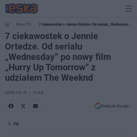
Kino i TV
7 ciekawostek o Jennie Ortedze. Od serialu „Wednesday”
po nowy film „Hurry Up Tomorrow” z udziałem The Weeknd
7 ciekawostek o Jennie
Ortedze. Od serialu
„Wednesday” po nowy film
„Hurry Up Tomorrow” z
udziałem The Weeknd
2025-05-13
12:48
Dodaj do Google
PK