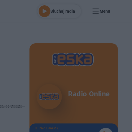
Słuchaj radia
Menu
Radio Online
daj do Google
TERAZ GRAMY