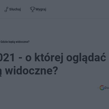
Słuchaj
Wygraj
t? Gdzie będą widoczne?
021 - o której oglądać
ą widoczne?
Do