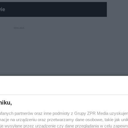
ie
niku,
fanych partnerów oraz inne podmioty z Grupy ZPR Media uzyskujem
ć przelot? Gdzie będą widoczne?
cje na urządzeniu oraz przetwarzamy dane osobowe, takie jak unika
je wysyłane przez urządzenie czy dane przeglądania w celu zapewn