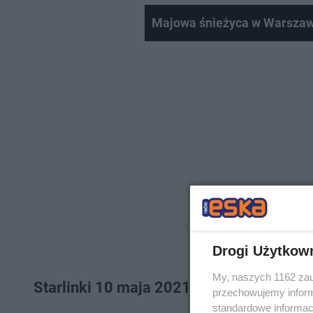
Majowa śnieżyca w Warszaw
Drogi Użytkow
My, naszych 1162 zau
Starlinki 10 maja 2021 - o której ogląda
przechowujemy informa
standardowe informac