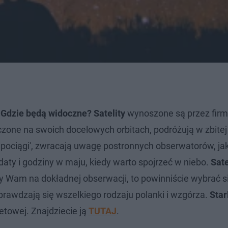
Gdzie będą widoczne? Satelity
wynoszone są przez fir
one na swoich docelowych orbitach, podróżują w zbitej 
pociągi', zwracają uwagę postronnych obserwatorów, jak
aty i godziny w maju, kiedy warto spojrzeć w niebo.
Sate
eży Wam na dokładnej obserwacji, to powinniście wybrać s
prawdzają się wszelkiego rodzaju polanki i wzgórza.
Star
etowej. Znajdziecie ją
TUTAJ
.