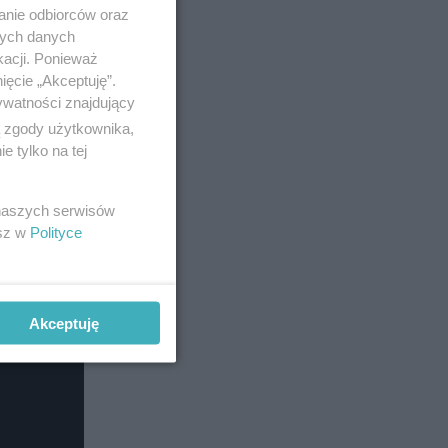
anie odbiorców oraz
ny będzie
nych danych
kacji. Ponieważ
ięcie „Akceptuję”.
ywatności znajdujący
ą zgody użytkownika,
 tylko na tej
 naszych serwisów
esz w
Polityce
Akceptuję