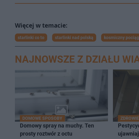
starlinki co to
starlinki nad polską
kosmiczny pociąg
NAJNOWSZE Z DZIAŁU WI
DOMOWE SPOSOBY
ZDROWIE
Domowy spray na muchy. Ten
Pestycy
prosty roztwór z octu
ujawnia