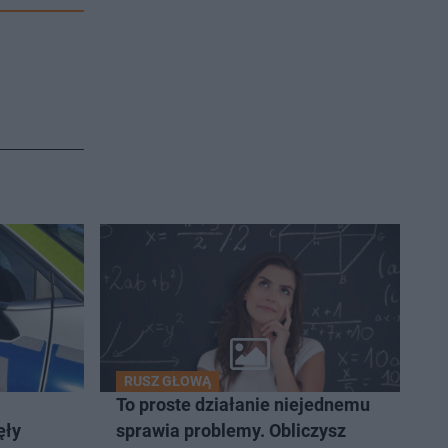
RUSZ GŁOWĄ
To proste działanie niejednemu
ęły
sprawia problemy. Obliczysz