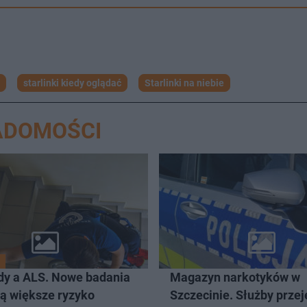
starlinki kiedy oglądać
Starlinki na niebie
ADOMOŚCI
dy a ALS. Nowe badania
Magazyn narkotyków w
ją większe ryzyko
Szczecinie. Służby przej