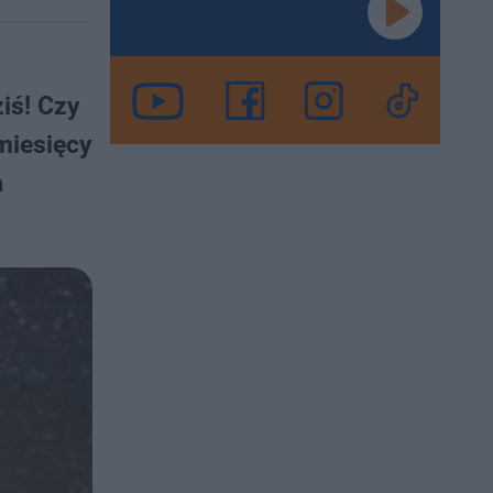
iś! Czy
 miesięcy
a