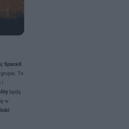
mę
SpaceX
grupie. To
 i
lity
będą
ię w
linki