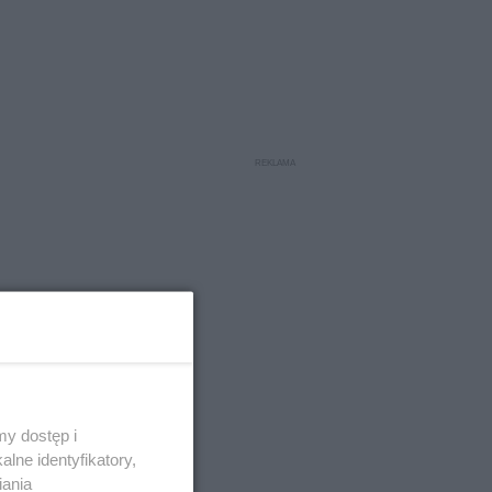
y dostęp i
lne identyfikatory,
iania