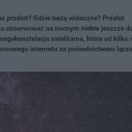
dać przelot? Gdzie będą widoczne? Przelot
żna obserwować na nocnym niebie jeszcze dz
megakonstelacja satelitarna, która od kilku
asmowego internetu za pośrednictwem łącz