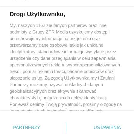
Drogi Użytkowniku,
My, naszych 1162 zaufanych partnerów oraz inne
Żaden utwór zamieszczony w serwisie nie może być powielany i
podmioty z Grupy ZPR Media uzyskujemy dostęp i
rozpowszechniany lub dalej rozpowszechniany w jakikolwiek sposób (w
tym także elektroniczny lub mechaniczny) na jakimkolwiek polu
przechowujemy informacje na urządzeniu oraz
eksploatacji w jakiejkolwiek formie, włącznie z umieszczaniem w Internecie
przetwarzamy dane osobowe, takie jak unikalne
bez pisemnej zgody właściciela praw. Jakiekolwiek użycie lub
wykorzystanie utworów w całości lub w części z naruszeniem prawa, tzn.
identyfikatory, standardowe informacje wysyłane przez
bez właściwej zgody, jest zabronione pod groźbą kary i może być ścigane
urządzenie czy dane przeglądania w celu zapewniania
prawnie.
spersonalizowanych reklam, wybór spersonalizowanych
treści, pomiar reklam i treści, badanie odbiorców oraz
ulepszanie usług. Za zgodą Użytkownika my i Zaufani
Partnerzy możemy używać dokładnych danych
geolokalizacyjnych oraz aktywnie skanować
charakterystykę urządzenia do celów identyfikacji.
O nas
Ponieważ cenimy Twoją prywatność, prosimy o zgodę na
korzystanie z tych technologii poprzez kliknięcie
Informacje prawne
„Akceptuję”. Zgoda jest dobrowolna i zawsze możesz ją
zmienić/wycofać klikając przycisk ustawień prywatności
Nasze serwisy
PARTNERZY
USTAWIENIA
znajdujący się w lewym dolnym rogu strony
. Niektóre