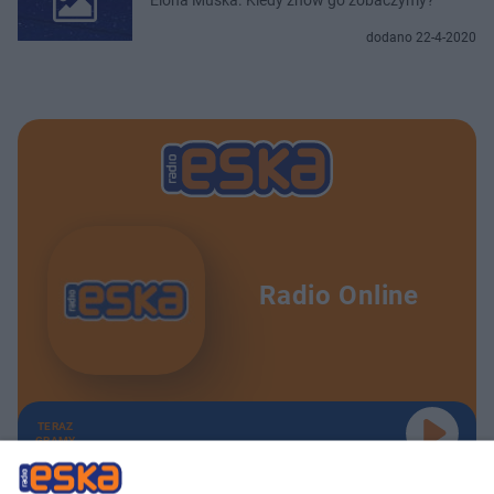
dodano 22-4-2020
Radio Online
TERAZ
GRAMY