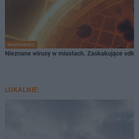
WIADOMOŚCI
Nieznane wirusy w miastach. Zaskakujące odk
LOKALNIE: