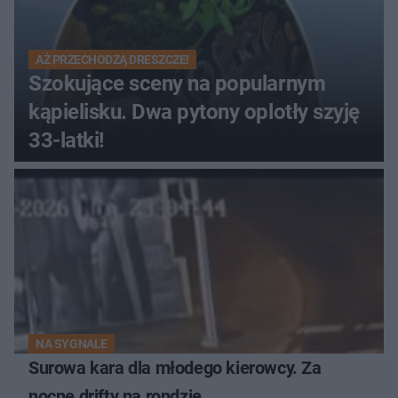
AŻ PRZECHODZĄ DRESZCZE!
Szokujące sceny na popularnym
kąpielisku. Dwa pytony oplotły szyję
33-latki!
NA SYGNALE
Surowa kara dla młodego kierowcy. Za
nocne drifty na rondzie