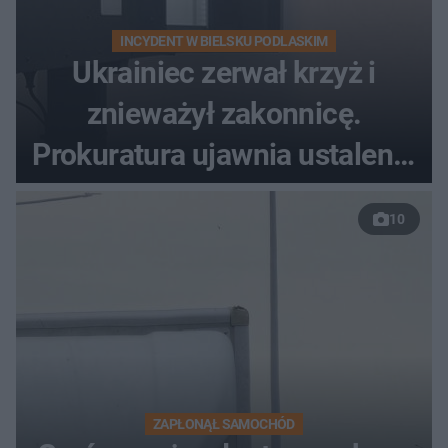
INCYDENT W BIELSKU PODLASKIM
Ukrainiec zerwał krzyż i
znieważył zakonnicę.
Prokuratura ujawnia ustalenia
w sprawie 26-latka
10
ZAPŁONĄŁ SAMOCHÓD