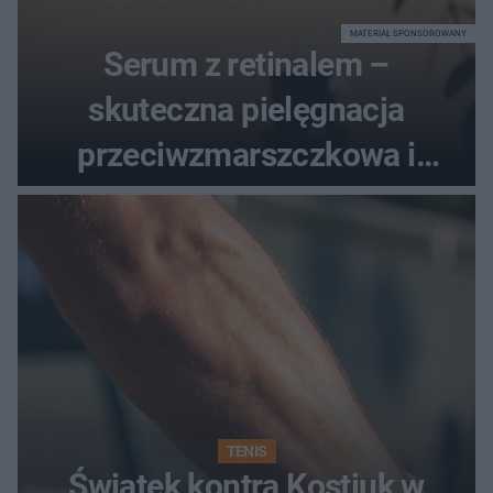
MATERIAŁ SPONSOROWANY
Serum z retinalem –
skuteczna pielęgnacja
przeciwzmarszczkowa i
regenerująca
TENIS
Świątek kontra Kostiuk w