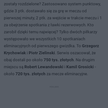
zostały rozdzielone? Zastosowano system punktowy,
gdzie 3 ptk. dostawało się za grę w meczu od
pierwszej minuty, 2 ptk. za wejście w trakcie meczu i 1
za obejrzenie spotkania z ławki rezerwowych. Kto
zarobił dzięki temu najwięcej? Tylko dwóch piłkarzy
występowało we wszystkich 10 spotkaniach
eliminacyjnych od pierwszego gwizdka. To
Grzegorz
Krychowiak
i
Piotr Zielinski
. Serwis oszacował, że
obaj dostali po około
750 tys. złotych
. Na drugim
miejscu są
Robert Lewandowski
i
Kamil Grosicki
-
około
720 tys. złotych
za mecze eliminacyjne.