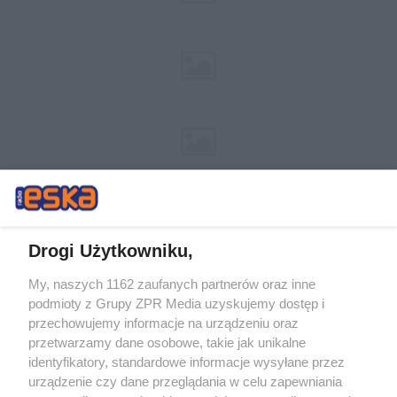
Drogi Użytkowniku,
My, naszych 1162 zaufanych partnerów oraz inne
Żaden utwór zamieszczony w serwisie nie może być powielany i
podmioty z Grupy ZPR Media uzyskujemy dostęp i
rozpowszechniany lub dalej rozpowszechniany w jakikolwiek sposób (w
tym także elektroniczny lub mechaniczny) na jakimkolwiek polu
przechowujemy informacje na urządzeniu oraz
eksploatacji w jakiejkolwiek formie, włącznie z umieszczaniem w
przetwarzamy dane osobowe, takie jak unikalne
Internecie bez pisemnej zgody właściciela praw. Jakiekolwiek użycie lub
identyfikatory, standardowe informacje wysyłane przez
wykorzystanie utworów w całości lub w części z naruszeniem prawa,
tzn. bez właściwej zgody, jest zabronione pod groźbą kary i może być
urządzenie czy dane przeglądania w celu zapewniania
ścigane prawnie.