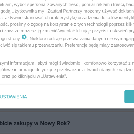
klam, wybór spersonalizowanych treści, pomiar reklam i treści, bad
 zgodą Użytkownika my i Zaufani Partnerzy możemy używać dokład
az aktywnie skanować charakterystykę urządzenia do celów identyfi
ść, prosimy o zgodę na korzystanie z tych technologii poprzez klikn
a i zawsze możesz ją zmienić/wycofać klikając przycisk ustawień pr
ogu strony
. Niektóre rodzaje przetwarzania danych nie wymagaj
iwić się takiemu przetwarzaniu. Preferencje będą miały zastosowanie
zeniami oraz słabymi opadami deszczu na południowym
szymi informacjami, abyś mógł świadomie i komfortowo korzystać z
 niższe temperatury
od 2-4 stopni na wschodzie do 6-7 
gółowe informacje dotyczące przetwarzania Twoich danych znajdzi
e słabszego, niż w Sylwestra.
s
oraz po kliknięciu w „Ustawienia”.
m wyjątkowego zdarzenia? Napisz do nas na adres
USTAWIENIA
wsy z Waszej okolicy!
obicie zakupy w Nowy Rok?