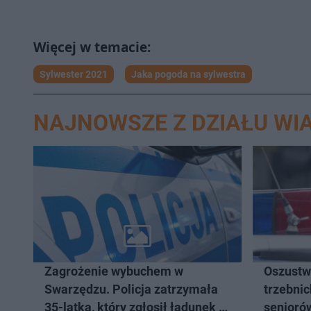
Sylwester 2021
Jaka pogoda na sylwestra
NAJNOWSZE Z DZIAŁU WI
Zagrożenie wybuchem w
Oszustw
Swarzędzu. Policja zatrzymała
trzebni
35-latka, który zgłosił ładunek w
seniorów