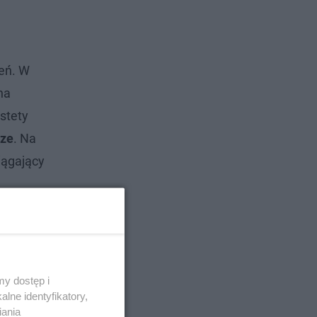
ień. W
na
stety
cze
. Na
siągający
y dostęp i
lne identyfikatory,
iania