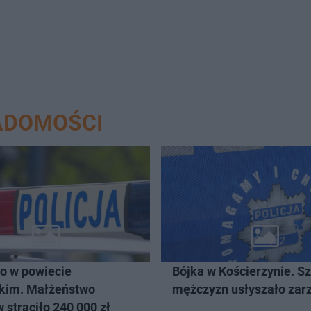
ADOMOŚCI
o w powiecie
Bójka w Kościerzynie. S
ckim. Małżeństwo
mężczyzn usłyszało zar
 straciło 240 000 zł