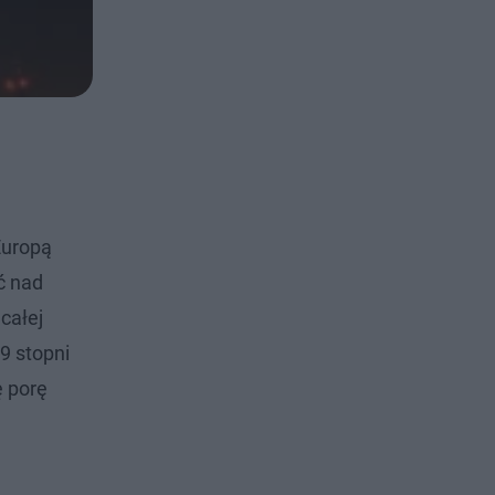
Europą
ć nad
całej
9 stopni
ę porę