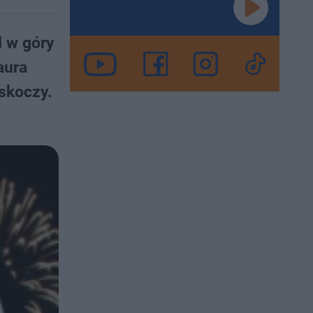
d w góry
aura
skoczy.