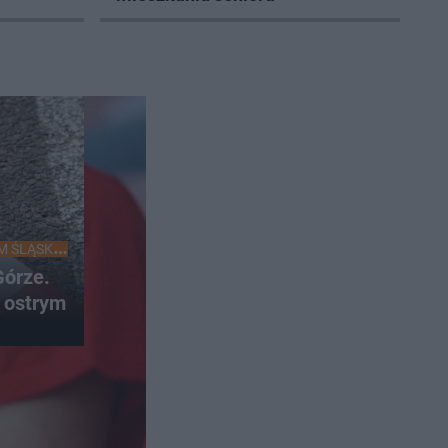
M ŚLĄSKU
órze.
 ostrym