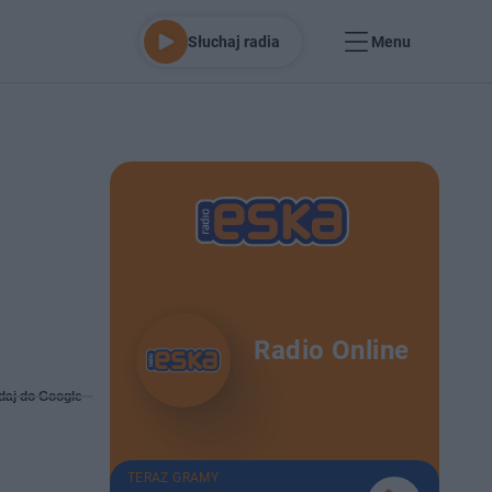
Słuchaj radia
Menu
Radio Online
daj do Google
TERAZ GRAMY