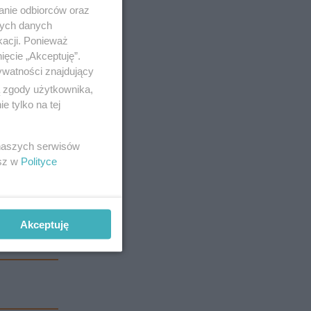
anie odbiorców oraz
nych danych
kacji. Ponieważ
ięcie „Akceptuję”.
ywatności znajdujący
ą zgody użytkownika,
 tylko na tej
 naszych serwisów
stopni
na
esz w
Polityce
Akceptuję