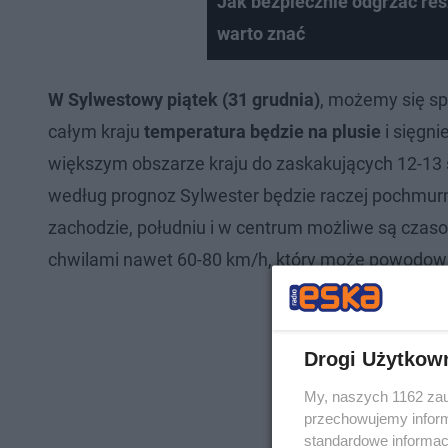
Jak bezpiecznie odgrzać res
warto znać
W Sylwestowy piątek (31 grudnia)
, możemy się sp
całym kraju
temperatura będzie na plusie
i sięgni
większym obszarze kraju do zaskakujących 12-13 s
według prognoz Sylwester będzie raczej pochmur
zachodzie, południu i w centrum możliwe są czaso
chwilami nawet 60-80 km/h, który może powodow
Drogi Użytkow
My, naszych 1162 zau
przechowujemy informa
standardowe informac