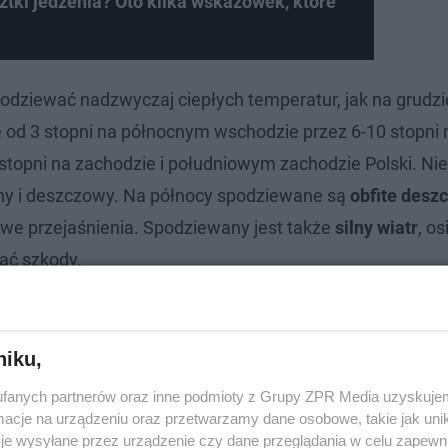
ztki jedzenia? Oto kilka wskazówek, które
odziewać nadzwyczaj ciepłych temperatur, jak na grudz
e od 3 stopni na północnym wschodzie przez 6-10 stopni 
topni na zachodzie i południowym zachodzie Polski. Nie
ny i deszczowy. Na północy spodziewane są
obfite desz
we przejaśnienia. Spodziewany jest także
silny wiatr
, o
ać szkody.
niku,
fanych partnerów oraz inne podmioty z Grupy ZPR Media uzyskujem
cje na urządzeniu oraz przetwarzamy dane osobowe, takie jak unika
je wysyłane przez urządzenie czy dane przeglądania w celu zapewn