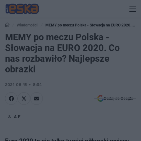
Wiadomości
MEMY po meczu Polska - Słowacja na EURO 2020. Co
nas rozbawiło? Najlepsze obrazki
MEMY po meczu Polska -
Słowacja na EURO 2020. Co
nas rozbawiło? Najlepsze
obrazki
2021-06-15
8:34
Dodaj do Google
A.F
Euro 2020 to nie tylko turniej piłkarski mający