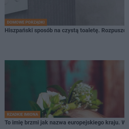
DOMOWE PORZĄDKI
Hiszpański sposób na czystą toaletę. Rozpuszcz
RZADKIE IMIONA
To imię brzmi jak nazwa europejskiego kraju. W 