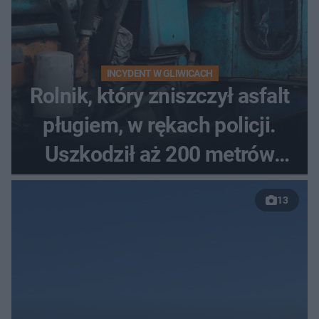
INCYDENT W GLIWICACH
Rolnik, który zniszczył asfalt
pługiem, w rękach policji.
Uszkodził aż 200 metrów
nowej drogi
13