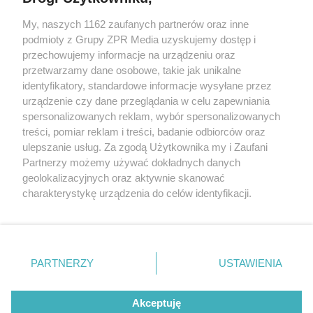
My, naszych 1162 zaufanych partnerów oraz inne
Żaden utwór zamieszczony w serwisie nie może być powielany i
podmioty z Grupy ZPR Media uzyskujemy dostęp i
rozpowszechniany lub dalej rozpowszechniany w jakikolwiek sposób (w
tym także elektroniczny lub mechaniczny) na jakimkolwiek polu
przechowujemy informacje na urządzeniu oraz
eksploatacji w jakiejkolwiek formie, włącznie z umieszczaniem w
przetwarzamy dane osobowe, takie jak unikalne
Internecie bez pisemnej zgody właściciela praw. Jakiekolwiek użycie lub
identyfikatory, standardowe informacje wysyłane przez
wykorzystanie utworów w całości lub w części z naruszeniem prawa,
tzn. bez właściwej zgody, jest zabronione pod groźbą kary i może być
urządzenie czy dane przeglądania w celu zapewniania
ścigane prawnie.
spersonalizowanych reklam, wybór spersonalizowanych
treści, pomiar reklam i treści, badanie odbiorców oraz
ulepszanie usług. Za zgodą Użytkownika my i Zaufani
Partnerzy możemy używać dokładnych danych
geolokalizacyjnych oraz aktywnie skanować
charakterystykę urządzenia do celów identyfikacji.
Ponieważ cenimy Twoją prywatność, prosimy o zgodę na
O nas
korzystanie z tych technologii poprzez kliknięcie
Informacje prawne
„Akceptuję”. Zgoda jest dobrowolna i zawsze możesz ją
zmienić/wycofać klikając przycisk ustawień prywatności
PARTNERZY
USTAWIENIA
Nasze serwisy
znajdujący się w lewym dolnym rogu strony
. Niektóre
rodzaje przetwarzania danych nie wymagają zgody
© 2026 Grupa ZPR Media
Akceptuję
użytkownika, ale masz prawo sprzeciwić się takiemu