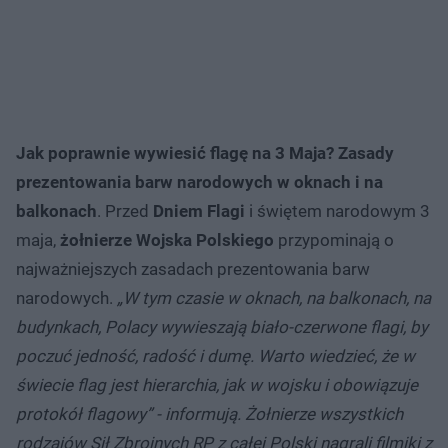
Jak poprawnie wywiesić flagę na 3 Maja?
Zasady
prezentowania barw narodowych w oknach i na
balkonach
. Przed
Dniem Flagi
i świętem narodowym 3
maja,
żołnierze Wojska Polskiego
przypominają o
najważniejszych zasadach prezentowania barw
narodowych.
„W tym czasie w oknach, na balkonach, na
budynkach, Polacy wywieszają biało-czerwone flagi, by
poczuć jedność, radość i dumę. Warto wiedzieć, że w
świecie flag jest hierarchia, jak w wojsku i obowiązuje
protokół flagowy” - informują. Żołnierze wszystkich
rodzajów Sił Zbrojnych RP z całej Polski nagrali filmiki z