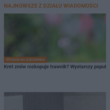
NAJNOWSZE Z DZIAŁU WIADOMOŚCI
SPOSÓB NA SZKODNIKA
Kret znów rozkopuje trawnik? Wystarczy popular