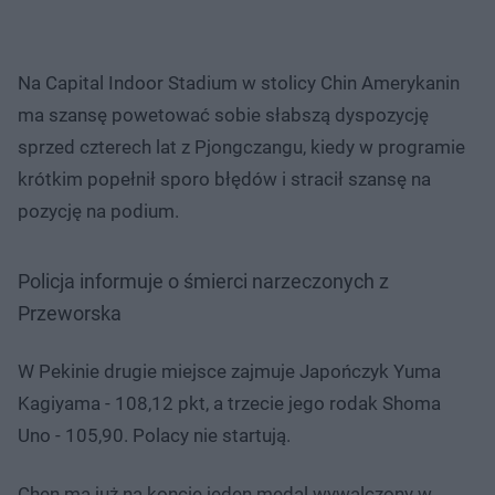
Na Capital Indoor Stadium w stolicy Chin Amerykanin
ma szansę powetować sobie słabszą dyspozycję
sprzed czterech lat z Pjongczangu, kiedy w programie
krótkim popełnił sporo błędów i stracił szansę na
pozycję na podium.
Policja informuje o śmierci narzeczonych z
Przeworska
W Pekinie drugie miejsce zajmuje Japończyk Yuma
Kagiyama - 108,12 pkt, a trzecie jego rodak Shoma
Uno - 105,90. Polacy nie startują.
Chen ma już na koncie jeden medal wywalczony w