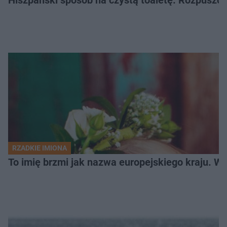
Hiszpański sposób na czystą toaletę. Rozpuszcz
RZADKIE IMIONA
To imię brzmi jak nazwa europejskiego kraju. W 