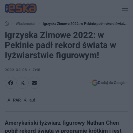
Wiadomości
Igrzyska Zimowe 2022: w Pekinie padł rekord świata w
łyżwiarstwie figurowym!
Igrzyska Zimowe 2022: w
Pekinie padł rekord świata w
łyżwiarstwie figurowym!
2022-02-08
7:16
Dodaj do Google
PAP.
a.d.
Amerykański łyżwiarz figurowy Nathan Chen
pobił rekord świata w programie krótkim i jest