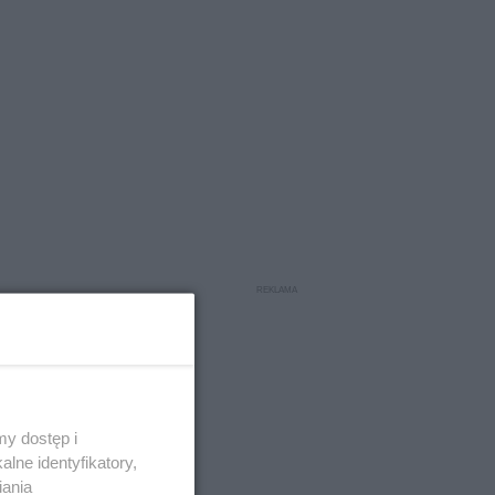
ego o
y dostęp i
lne identyfikatory,
iania