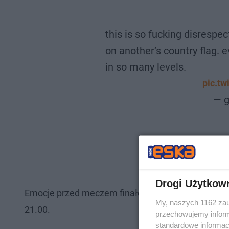
this is so fucking disrespe
on another’s country flag. e
in so many levels.
pic.t
— g
Drogi Użytkow
Emocje przed meczem finałowym są na najwyższy
My, naszych 1162 zau
21.00.
przechowujemy informa
standardowe informac