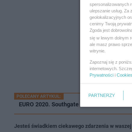
spersonalizowanych re
ulepszanie usług. Za
geolokalizacyjnych or
cenimy Twoją prywatno
Zgoda jest dobrowoln
się w lewym dolnym r
ale masz prawo sprzec
witrynie.
Zapoznaj się z poniż
internetowych. Szcze
Prywatności
i
Cookie
PARTNERZY
POLECANY ARTYKUŁ:
EURO 2020. Southgate do kibiców: nie bu
Jesteś świadkiem ciekawego zdarzenia w waszej 