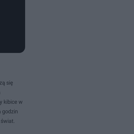
zą się
m
 kibice w
a godzin
 świat.