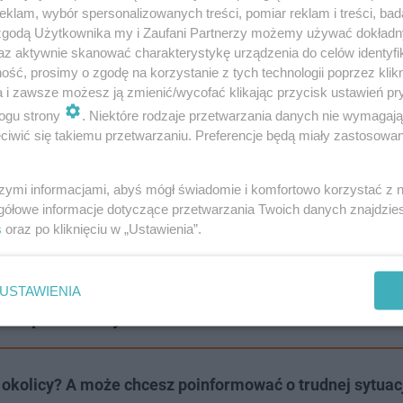
klam, wybór spersonalizowanych treści, pomiar reklam i treści, bad
 zgodą Użytkownika my i Zaufani Partnerzy możemy używać dokład
az aktywnie skanować charakterystykę urządzenia do celów identyfi
ść, prosimy o zgodę na korzystanie z tych technologii poprzez klikn
a i zawsze możesz ją zmienić/wycofać klikając przycisk ustawień pr
ogu strony
. Niektóre rodzaje przetwarzania danych nie wymagaj
iwić się takiemu przetwarzaniu. Preferencje będą miały zastosowanie
szymi informacjami, abyś mógł świadomie i komfortowo korzystać z
gółowe informacje dotyczące przetwarzania Twoich danych znajdzi
s
oraz po kliknięciu w „Ustawienia”.
USTAWIENIA
czcie podczas hymnu Włoch
okolicy? A może chcesz poinformować o trudnej sytuac