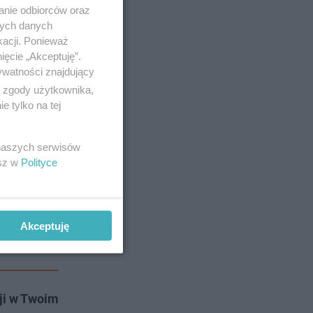
anie odbiorców oraz
nych danych
kacji. Ponieważ
ięcie „Akceptuję”.
ywatności znajdujący
ą zgody użytkownika,
 tylko na tej
 naszych serwisów
esz w
Polityce
Akceptuję
ji w Twoim