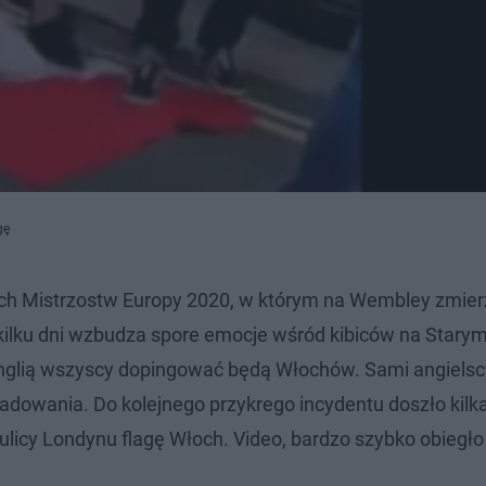
gę
skich Mistrzostw Europy 2020, w którym na Wembley zmier
d kilku dni wzbudza spore emocje wśród kibiców na Stary
nglią wszyscy dopingować będą Włochów. Sami angielscy
adowania. Do kolejnego przykrego incydentu doszło kilk
a ulicy Londynu flagę Włoch. Video, bardzo szybko obiegło