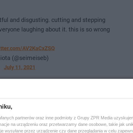
ctful and disgusting. cutting and stepping
veryone laughing about it. this is so wrong
witter.com/AV2KaCxZSQ
iota (@seimeiseb)
July 11, 2021
ROZWIŃ
niku,
m poziomie. Pierwszy gwizdek sędziego meczu finałow
fanych partnerów oraz inne podmioty z Grupy ZPR Media uzyskujem
cje na urządzeniu oraz przetwarzamy dane osobowe, takie jak unika
je wysyłane przez urządzenie czy dane przeglądania w celu zapewn