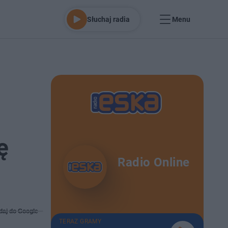
Słuchaj radia
Menu
ę
Radio Online
daj do Google
TERAZ GRAMY