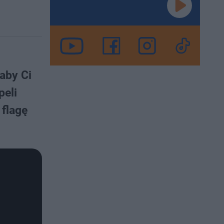
 aby Ci
peli
 flagę