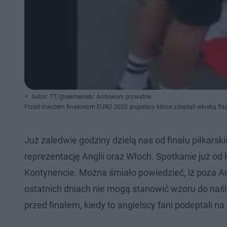
Autor: TT/@seimeiseb/ Archiwum prywatne
Przed meczem finałowym EURO 2020 angielscy kibice zdeptali włoską fla
Już zaledwie godziny dzielą nas od finału piłkar
reprezentację Anglii oraz Włoch. Spotkanie już o
Kontynencie. Można śmiało powiedzieć, iż poza A
ostatnich dniach nie mogą stanowić wzoru do naśl
przed finałem, kiedy to angielscy fani podeptali n