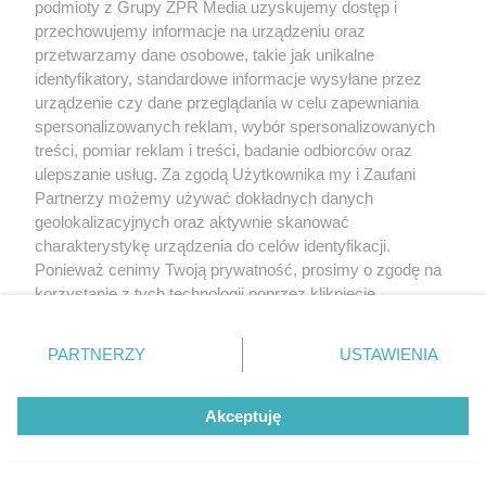
podmioty z Grupy ZPR Media uzyskujemy dostęp i
przechowujemy informacje na urządzeniu oraz
przetwarzamy dane osobowe, takie jak unikalne
identyfikatory, standardowe informacje wysyłane przez
urządzenie czy dane przeglądania w celu zapewniania
spersonalizowanych reklam, wybór spersonalizowanych
treści, pomiar reklam i treści, badanie odbiorców oraz
ulepszanie usług. Za zgodą Użytkownika my i Zaufani
Partnerzy możemy używać dokładnych danych
geolokalizacyjnych oraz aktywnie skanować
charakterystykę urządzenia do celów identyfikacji.
Ponieważ cenimy Twoją prywatność, prosimy o zgodę na
korzystanie z tych technologii poprzez kliknięcie
„Akceptuję”. Zgoda jest dobrowolna i zawsze możesz ją
zmienić/wycofać klikając przycisk ustawień prywatności
PARTNERZY
USTAWIENIA
znajdujący się w lewym dolnym rogu strony
. Niektóre
rodzaje przetwarzania danych nie wymagają zgody
Akceptuję
użytkownika, ale masz prawo sprzeciwić się takiemu
przetwarzaniu. Preferencje będą miały zastosowanie tylko
Żaden utwór zamieszczony w serwisie nie może być powielany i
rozpowszechniany lub dalej rozpowszechniany w jakikolwiek sposób (w
na tej witrynie.
tym także elektroniczny lub mechaniczny) na jakimkolwiek polu