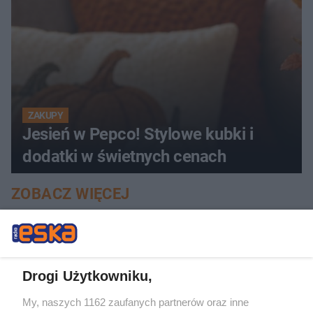
ZAKUPY
Jesień w Pepco! Stylowe kubki i
dodatki w świetnych cenach
ZOBACZ WIĘCEJ
Drogi Użytkowniku,
My, naszych 1162 zaufanych partnerów oraz inne