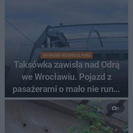
WYPADEK WE WROCŁAWIU
Taksówka zawisła nad Odrą
we Wrocławiu. Pojazd z
pasażerami o mało nie runął
do rzeki
6