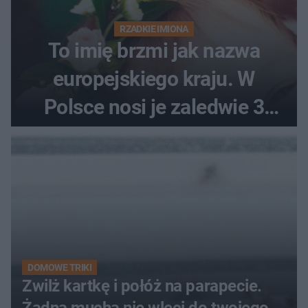
RZADKIE IMIONA
To imię brzmi jak nazwa
europejskiego kraju. W
Polsce nosi je zaledwie 3
kobiety
DOMOWE TRIKI
Zwilż kartkę i połóż na parapecie.
Żadna mucha nie wleci do twojego