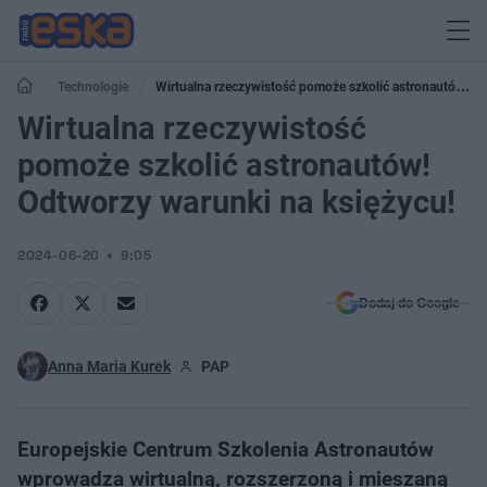
Technologie
Wirtualna rzeczywistość pomoże szkolić astronautów!
Odtworzy warunki na księżycu!
Wirtualna rzeczywistość
pomoże szkolić astronautów!
Odtworzy warunki na księżycu!
2024-06-20
9:05
Dodaj do Google
Anna Maria Kurek
PAP
Europejskie Centrum Szkolenia Astronautów
wprowadza wirtualną, rozszerzoną i mieszaną