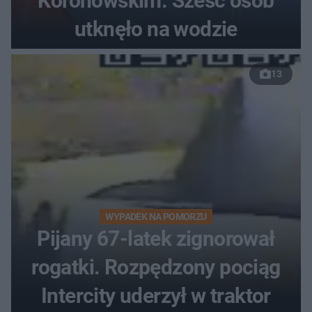
Koronowskim. Sześć osób
utknęło na wodzie
13
WYPADEK NA POMORZU
Pijany 67-latek zignorował
rogatki. Rozpędzony pociąg
Intercity uderzył w traktor