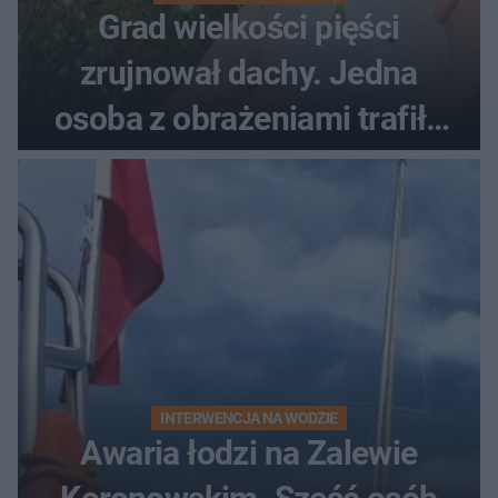
Grad wielkości pięści
zrujnował dachy. Jedna
osoba z obrażeniami trafiła
do szpitala
INTERWENCJA NA WODZIE
Awaria łodzi na Zalewie