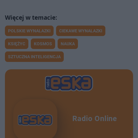
POLSKIE WYNALAZKI
CIEKAWE WYNALAZKI
KSIĘŻYC
KOSMOS
NAUKA
SZTUCZNA INTELIGENCJA
Radio Online