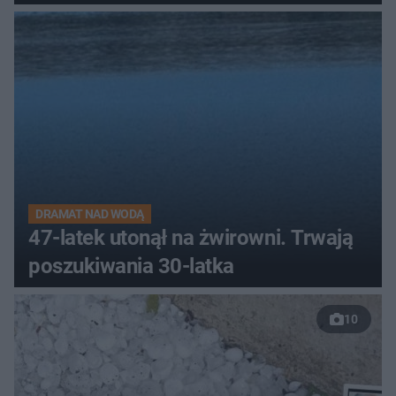
DRAMAT NAD WODĄ
47-latek utonął na żwirowni. Trwają
poszukiwania 30-latka
10