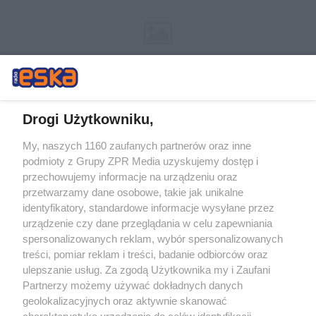
Drogi Użytkowniku,
My, naszych 1160 zaufanych partnerów oraz inne
Żaden utwór zamieszczony w serwisie nie może być powielany i
podmioty z Grupy ZPR Media uzyskujemy dostęp i
rozpowszechniany lub dalej rozpowszechniany w jakikolwiek sposób (w
tym także elektroniczny lub mechaniczny) na jakimkolwiek polu
przechowujemy informacje na urządzeniu oraz
eksploatacji w jakiejkolwiek formie, włącznie z umieszczaniem w
przetwarzamy dane osobowe, takie jak unikalne
Internecie bez pisemnej zgody właściciela praw. Jakiekolwiek użycie lub
identyfikatory, standardowe informacje wysyłane przez
wykorzystanie utworów w całości lub w części z naruszeniem prawa,
tzn. bez właściwej zgody, jest zabronione pod groźbą kary i może być
urządzenie czy dane przeglądania w celu zapewniania
ścigane prawnie.
spersonalizowanych reklam, wybór spersonalizowanych
treści, pomiar reklam i treści, badanie odbiorców oraz
ulepszanie usług. Za zgodą Użytkownika my i Zaufani
Partnerzy możemy używać dokładnych danych
geolokalizacyjnych oraz aktywnie skanować