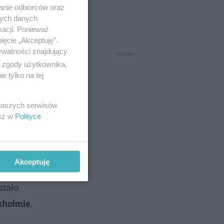
anie odbiorców oraz
nych danych
kacji. Ponieważ
ięcie „Akceptuję”.
ywatności znajdujący
ą zgody użytkownika,
 tylko na tej
 naszych serwisów
esz w
Polityce
m
Akceptuję
u, że
stało
kholmie
.