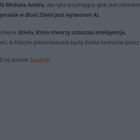
eźb Michała Anioła
, ale ręka trzymająca glob jest zdanie
zymanie w dłoni Ziemi jest wytworem AI.
kolejne
dzieła, które stworzy sztuczna inteligencja
.
um, w którym prezentowane będą dzieła tworzone przez 
D
na stronie
Sandvik.