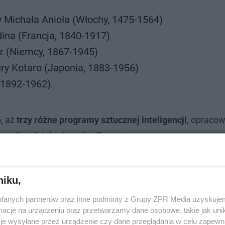
 Michała Anioła (Włochy, 1475-1564)
dina (Francja, 1840-1917)
tz (Niemcy, 1867-1945)
ry Kotaro (Japonia, 1883-1956)
 1892-1962).
, aż
trzy różne programy sztucznej inteligencji
, opraco
d
analizy dzieł mistrzów dłuta
. Następnie AI zaproponowa
ylów pięciu mistrzów
. Następnie naukowcy przekształcil
niku,
fanych partnerów oraz inne podmioty z Grupy ZPR Media uzyskujem
cje na urządzeniu oraz przetwarzamy dane osobowe, takie jak unika
je wysyłane przez urządzenie czy dane przeglądania w celu zapewn