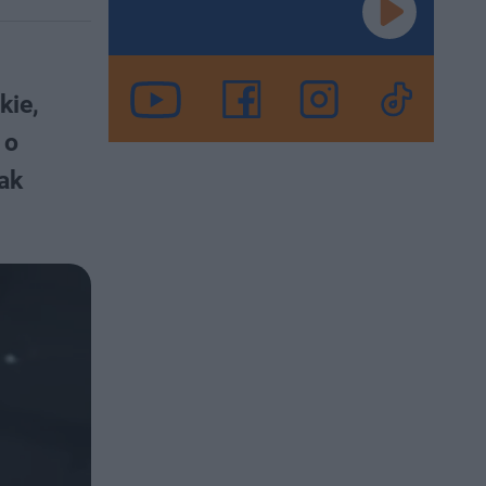
kie,
 o
jak