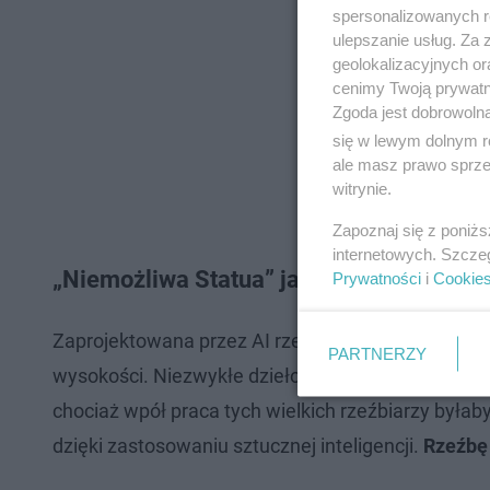
spersonalizowanych re
ulepszanie usług. Za
geolokalizacyjnych or
cenimy Twoją prywatno
Zgoda jest dobrowoln
się w lewym dolnym r
ale masz prawo sprzec
witrynie.
Zapoznaj się z poniż
internetowych. Szcze
„Niemożliwa Statua” jak wygląda rzeźba
Prywatności
i
Cookie
Zaprojektowana przez AI rzeźba została wykona
PARTNERZY
wysokości. Niezwykłe dzieło sztucznej inteligenc
chociaż wpół praca tych wielkich rzeźbiarzy byłaby
dzięki zastosowaniu sztucznej inteligencji.
Rzeźbę