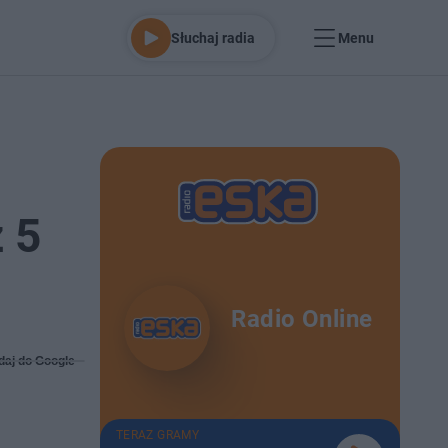
Słuchaj radia
Menu
 5
Radio Online
daj do Google
TERAZ GRAMY