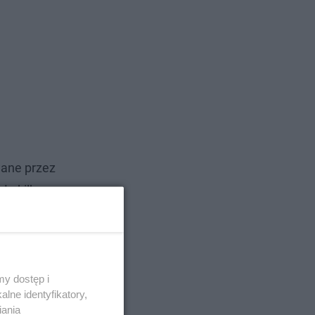
wane przez
ło kilka
i obrazy
y dostęp i
lne identyfikatory,
iania