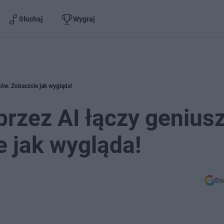
Słuchaj
Wygraj
tów. Zobaczcie jak wygląda!
rzez AI łączy geniusz
e jak wygląda!
Do