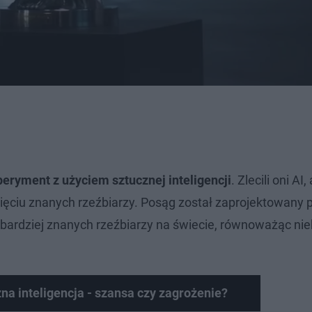
eryment z użyciem sztucznej inteligencji
. Zlecili oni AI,
 pięciu znanych rzeźbiarzy. Posąg został zaprojektowany 
jbardziej znanych rzeźbiarzy na świecie, równoważąc niek
na inteligencja - szansa czy zagrożenie?