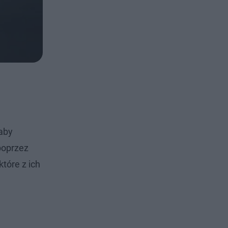
 aby
poprzez
tóre z ich