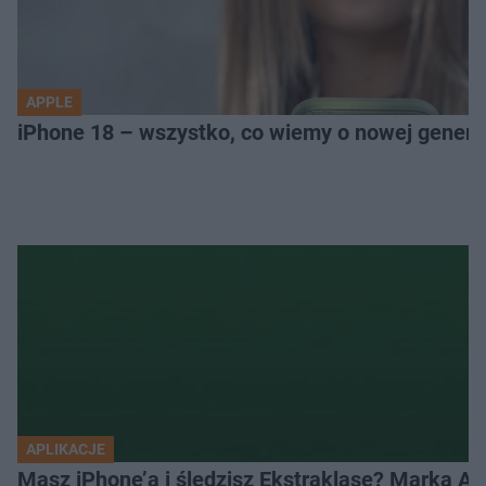
APPLE
iPhone 18 – wszystko, co wiemy o nowej genera
APLIKACJE
Masz iPhone’a i śledzisz Ekstraklasę? Marka Ap