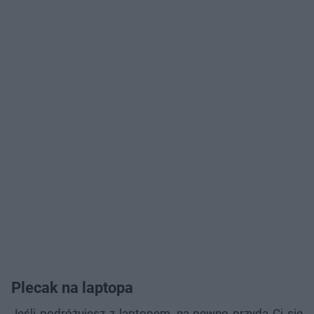
Plecak na laptopa
Jeśli podróżujesz z laptopem, na pewno przyda Ci się