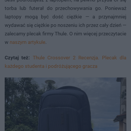
torba lub futerał do przechowywania go. Ponieważ
laptopy mogą być dość ciężkie — a przynajmniej
wydawać się ciężkie po noszeniu ich przez cały dzień —
zalecamy plecak firmy Thule. O nim więcej przeczytacie
w
naszym artykule
.
Czytaj też:
Thule Crossover 2 Recenzja. Plecak dla
każdego studenta i podróżującego gracza