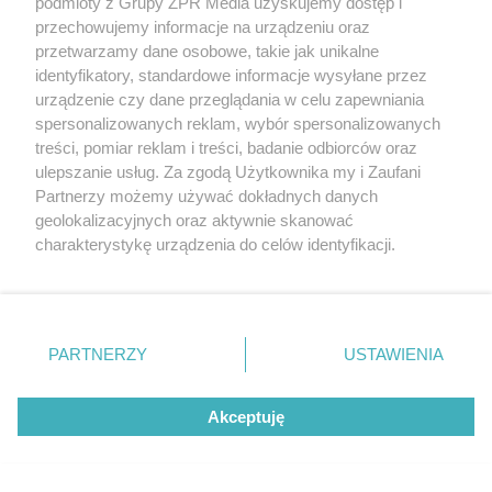
podmioty z Grupy ZPR Media uzyskujemy dostęp i
przechowujemy informacje na urządzeniu oraz
przetwarzamy dane osobowe, takie jak unikalne
identyfikatory, standardowe informacje wysyłane przez
urządzenie czy dane przeglądania w celu zapewniania
spersonalizowanych reklam, wybór spersonalizowanych
treści, pomiar reklam i treści, badanie odbiorców oraz
ulepszanie usług. Za zgodą Użytkownika my i Zaufani
Partnerzy możemy używać dokładnych danych
geolokalizacyjnych oraz aktywnie skanować
charakterystykę urządzenia do celów identyfikacji.
Ponieważ cenimy Twoją prywatność, prosimy o zgodę na
WYPADEK
korzystanie z tych technologii poprzez kliknięcie
Ostrzeszów. Zderzenie
„Akceptuję”. Zgoda jest dobrowolna i zawsze możesz ją
zmienić/wycofać klikając przycisk ustawień prywatności
dwóch motocykli. Jeden z
PARTNERZY
USTAWIENIA
znajdujący się w lewym dolnym rogu strony
. Niektóre
motocyklistów nie żyje
rodzaje przetwarzania danych nie wymagają zgody
Akceptuję
użytkownika, ale masz prawo sprzeciwić się takiemu
przetwarzaniu. Preferencje będą miały zastosowanie tylko
na tej witrynie.