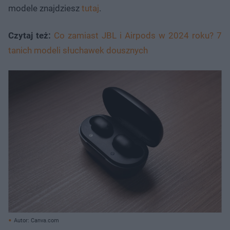
modele znajdziesz
tutaj
.
Czytaj też:
Co zamiast JBL i Airpods w 2024 roku? 7
tanich modeli słuchawek dousznych
Autor: Canva.com