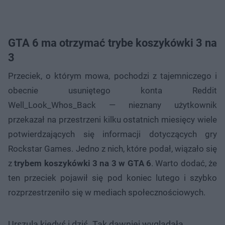
GTA 6 ma otrzymać trybe koszykówki 3 na
3
Przeciek, o którym mowa, pochodzi z tajemniczego i
obecnie usuniętego konta Reddit
Well_Look_Whos_Back — nieznany użytkownik
przekazał na przestrzeni kilku ostatnich miesięcy wiele
potwierdzających się informacji dotyczących gry
Rockstar Games. Jedno z nich, które podał, wiązało się
z
trybem koszykówki 3 na 3 w GTA 6
. Warto dodać, że
ten przeciek pojawił się pod koniec lutego i szybko
rozprzestrzeniło się w mediach społecznościowych.
Urszula kiedyś i dziś. Tak dawniej wyglądała