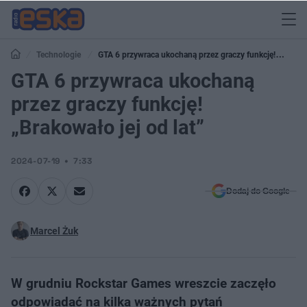
Technologie
GTA 6 przywraca ukochaną przez graczy funkcję!
„Brakowało jej od lat”
GTA 6 przywraca ukochaną
przez graczy funkcję!
„Brakowało jej od lat”
2024-07-19
7:33
Dodaj do Google
Marcel Żuk
W grudniu Rockstar Games wreszcie zaczęło
odpowiadać na kilka ważnych pytań