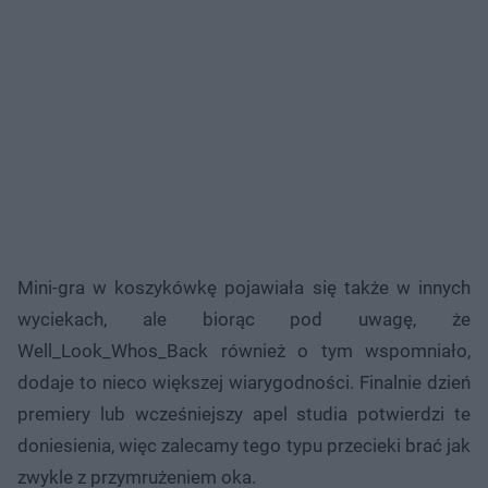
Mini-gra w koszykówkę pojawiała się także w innych
wyciekach, ale biorąc pod uwagę, że
Well_Look_Whos_Back również o tym wspomniało,
dodaje to nieco większej wiarygodności. Finalnie dzień
premiery lub wcześniejszy apel studia potwierdzi te
doniesienia, więc zalecamy tego typu przecieki brać jak
zwykle z przymrużeniem oka.