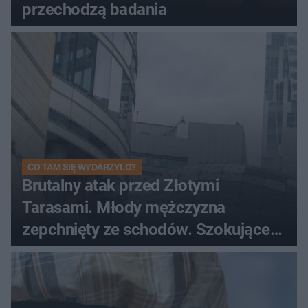
przechodzą badania
CO TAM SIĘ WYDARZYŁO?
Brutalny atak przed Złotymi
Tarasami. Młody mężczyzna
zepchnięty ze schodów. Szokujące
nagranie krąży po sieci