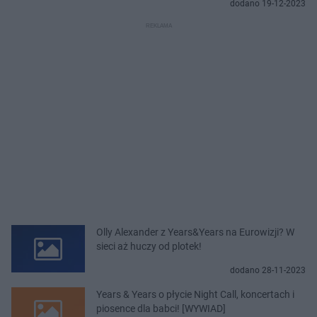
dodano 19-12-2023
Olly Alexander z Years&Years na Eurowizji? W
sieci aż huczy od plotek!
dodano 28-11-2023
Years & Years o płycie Night Call, koncertach i
piosence dla babci! [WYWIAD]