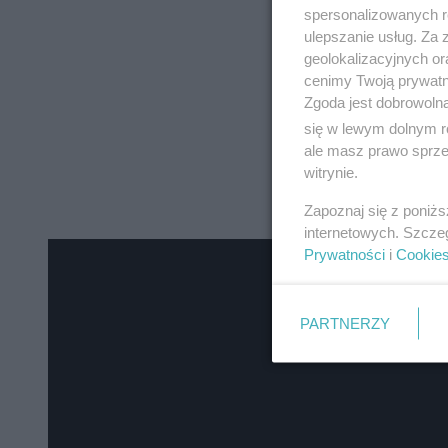
spersonalizowanych re
ulepszanie usług. Za
geolokalizacyjnych or
cenimy Twoją prywatno
Zgoda jest dobrowoln
się w lewym dolnym r
ale masz prawo sprzec
witrynie.
Zapoznaj się z poniż
internetowych. Szcze
Prywatności
i
Cookie
PARTNERZY