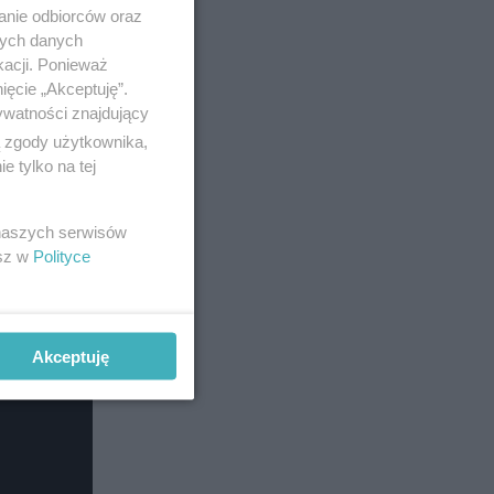
anie odbiorców oraz
nych danych
kacji. Ponieważ
ięcie „Akceptuję”.
ywatności znajdujący
ą zgody użytkownika,
 tylko na tej
 naszych serwisów
esz w
Polityce
Akceptuję