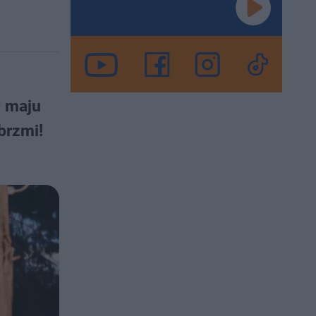
w maju
brzmi!