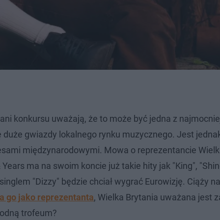
ani konkursu uważają, że to może być jedna z najmocnie
wdę duże gwiazdy lokalnego rynku muzycznego. Jest jedna
cesami międzynarodowymi. Mowa o reprezentancie Wielk
 Years ma na swoim koncie już takie hity jak "King", "Shine
 singlem "Dizzy" będzie chciał wygrać Eurowizję. Ciąży n
 go jako reprezentanta
, Wielka Brytania uważana jest 
godną trofeum?