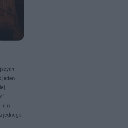
jszych
k jeden
iej
" i
a nim
za jednego