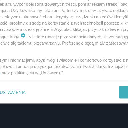
klam, wybór spersonalizowanych treści, pomiar reklam i treści, bad
 zgodą Użytkownika my i Zaufani Partnerzy możemy używać dokład
az aktywnie skanować charakterystykę urządzenia do celów identyfi
ść, prosimy o zgodę na korzystanie z tych technologii poprzez klikn
a i zawsze możesz ją zmienić/wycofać klikając przycisk ustawień pr
ogu strony
. Niektóre rodzaje przetwarzania danych nie wymagaj
iwić się takiemu przetwarzaniu. Preferencje będą miały zastosowanie
szymi informacjami, abyś mógł świadomie i komfortowo korzystać z
gółowe informacje dotyczące przetwarzania Twoich danych znajdzi
s
oraz po kliknięciu w „Ustawienia”.
USTAWIENIA