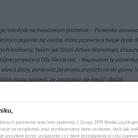
 jej teledysk na światowym poziomie. -
Piosenka opowiad
tórym pojawia się osoba, która przewraca twoje życie d
tórych kochamy, takimi jak Stock Aitken Waterman, Erasur
yjnej propozycji Olly Alexander. -
Napisałem tę piosenkę
słowa dizzy, ponieważ po prostu przyszło mi do głowy i
tóre mogą sprawić, że zaczniesz się kręcić
- dodał.
N AIR SHORT
niku,
fanych partnerów oraz inne podmioty z Grupy ZPR Media uzyskujem
cje na urządzeniu oraz przetwarzamy dane osobowe, takie jak unika
je wysyłane przez urządzenie czy dane przeglądania w celu zapewn