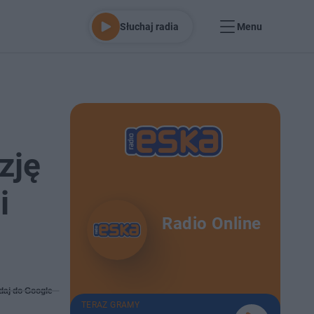
Słuchaj radia
Menu
zję
i
Radio Online
daj do Google
TERAZ GRAMY