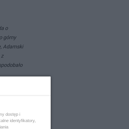
a o
o górny
e, Adamski
 z
 spodobało
y dostęp i
lne identyfikatory,
iania