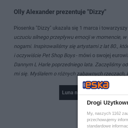
Olly Alexander prezentuje "Dizzy"
Piosenka "Dizzy" ukazała się 1 marca i towarzyszy
uczuciu silnego przepływu emocji w momencie, w k
nogami. Inspirowaliśmy się artystami z lat 80., k
i oczywiście Pet Shop Boys
- mówi o swojej eurowiz
Dannym L Harle poprzedniego lata. Zaczęliśmy od 
mi się. Myślałem o różnych zabawnych rzeczach, k
Luna na Eurowizji | MAKS O
Drogi Użytkow
My, naszych 1162 zau
przechowujemy informa
standardowe informac