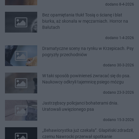
dodano 8-4-2026
Bez opamiętania tłukł Tosią o ścianę i blat
biurka, aż skonała w męczarniach. Horror na
Bałutach
dodano 1-4-2026
Dramatyczne sceny na rynku w Krzepicach. Psy
pogryzły przechodniów
dodano 30-3-2026
W taki sposób powinieneś zwracać się do psa.
Naukowcy odkryli tajemnicę psiego mózgu
dodano 23-3-2026
Jastrzębscy policjanci bohaterami dnia.
Uratowali uwięzionego psa
dodano 15-3-2026
„Behawiorystka już czekała”. Glapiński zdradził,
czemu Nawrocki przerwał spotkanie