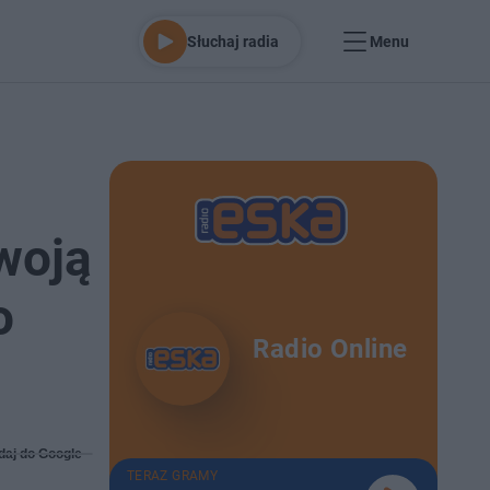
Słuchaj radia
Menu
twoją
o
Radio Online
daj do Google
TERAZ GRAMY