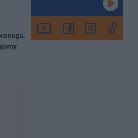
oronoga.
najomy