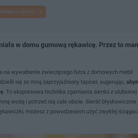
Następne pytanie
 miała w domu gumową rękawicę. Przez to ma
da na wywabienie zwierzęcego futra z domowych mebli
elił się ze mną zaprzyjaźniony tapicer, sugerując,
aby
kę
. To ekspresowa technika zgarniania sierści z ulubionej
imną wodą i potrzeć nią całe obicie. Sierść błyskawicznie
ą rękawiczki, możesz z powodzeniem użyć zwykłej ściągac