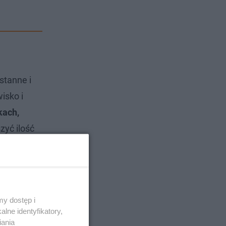
stanne i
isko i
kach,
zyć ilość
tygodniu.
bywanie się
 jest
, która
y dostęp i
lne identyfikatory,
iania