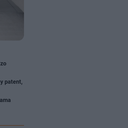
dzo
y patent,
grama