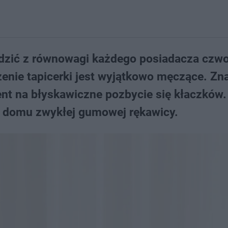
adzić z równowagi każdego posiadacza czw
zenie tapicerki jest wyjątkowo męczące. Z
ent na błyskawiczne pozbycie się kłaczków.
w domu zwykłej gumowej rękawicy.