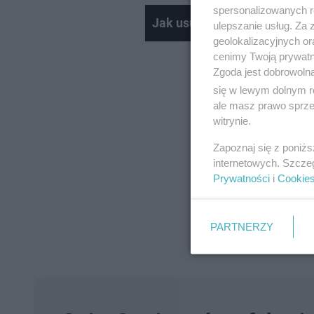
spersonalizowanych re
Jak usunąć plamy z dziecię
ulepszanie usług. Za
geolokalizacyjnych or
cenimy Twoją prywatno
Zgoda jest dobrowoln
się w lewym dolnym r
ale masz prawo sprzec
witrynie.
Zapoznaj się z poniż
internetowych. Szcze
Prywatności
i
Cookie
PARTNERZY