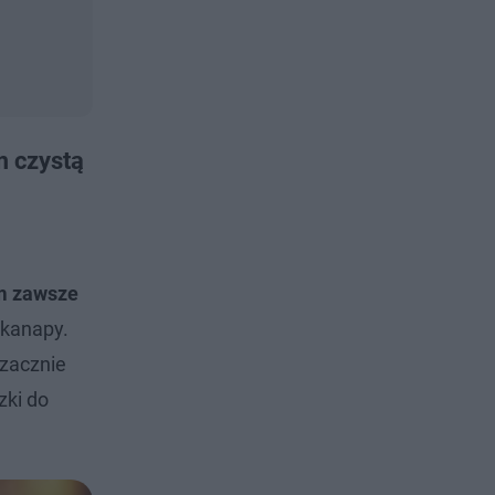
m czystą
m zawsze
 kanapy.
 zacznie
zki do