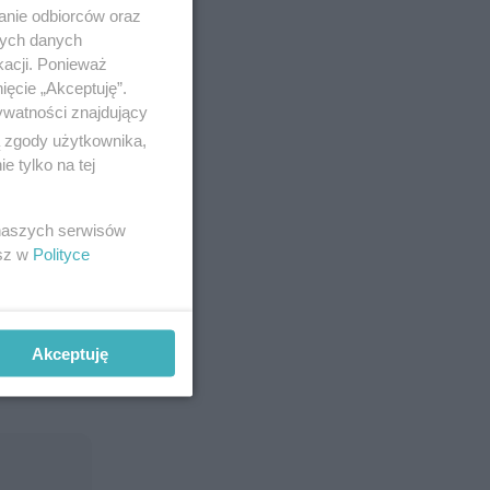
anie odbiorców oraz
nych danych
kacji. Ponieważ
ięcie „Akceptuję”.
ywatności znajdujący
ą zgody użytkownika,
 tylko na tej
 naszych serwisów
esz w
Polityce
Akceptuję