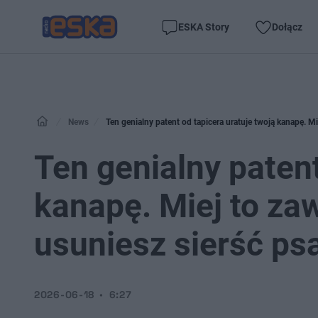
ESKA Story
Dołącz
News
Ten genialny patent od tapicera uratuje twoją kanapę. M
Ten genialny patent
kanapę. Miej to za
usuniesz sierść psa
2026-06-18
6:27