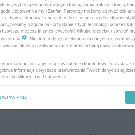
klam, wybór spersonalizowanych treści, pomiar reklam i treści, bad
cych ubrań?
 zgodą Użytkownika my i Zaufani Partnerzy możemy używać dokład
az aktywnie skanować charakterystykę urządzenia do celów identyfi
ść, prosimy o zgodę na korzystanie z tych technologii poprzez klikn
a i zawsze możesz ją zmienić/wycofać klikając przycisk ustawień pr
ogu strony
. Niektóre rodzaje przetwarzania danych nie wymagaj
iwić się takiemu przetwarzaniu. Preferencje będą miały zastosowanie
szymi informacjami, abyś mógł świadomie i komfortowo korzystać z
gółowe informacje dotyczące przetwarzania Twoich danych znajdzi
s
oraz po kliknięciu w „Ustawienia”.
USTAWIENIA