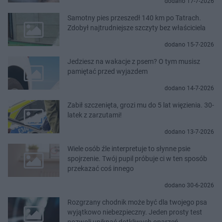
dodano 17-7-2026
Samotny pies przeszedł 140 km po Tatrach.
Zdobył najtrudniejsze szczyty bez właściciela
dodano 15-7-2026
Jedziesz na wakacje z psem? O tym musisz
pamiętać przed wyjazdem
dodano 14-7-2026
Zabił szczenięta, grozi mu do 5 lat więzienia. 30-
latek z zarzutami!
dodano 13-7-2026
Wiele osób źle interpretuje to słynne psie
spojrzenie. Twój pupil próbuje ci w ten sposób
przekazać coś innego
dodano 30-6-2026
Rozgrzany chodnik może być dla twojego psa
wyjątkowo niebezpieczny. Jeden prosty test
pozwoli uniknąć dotkliwych oparzeń