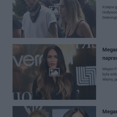
Kolejne 
Hollywoo
Delevingn
Megan
napra
Megan Fox
była wid
Wiemy, j
Megan 