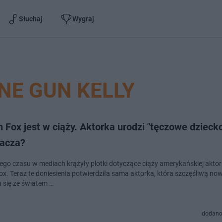
Słuchaj
Wygraj
NE GUN KELLY
Fox jest w ciąży. Aktorka urodzi "tęczowe dziecko
nacza?
go czasu w mediach krążyły plotki dotyczące ciąży amerykańskiej aktork
x. Teraz te doniesienia potwierdziła sama aktorka, która szczęśliwą no
a się ze światem …
dodano