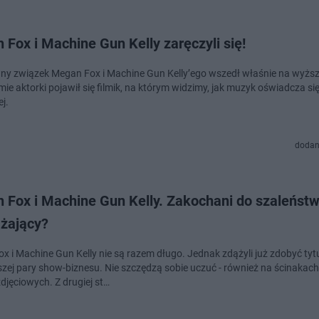
Fox i Machine Gun Kelly zaręczyli się!
ny związek Megan Fox i Machine Gun Kelly’ego wszedł właśnie na wyższy
ie aktorki pojawił się filmik, na którym widzimy, jak muzyk oświadcza si
j.
dodan
 Fox i Machine Gun Kelly. Zakochani do szaleństw
ażający?
x i Machine Gun Kelly nie są razem długo. Jednak zdążyli już zdobyć tyt
szej pary show-biznesu. Nie szczędzą sobie uczuć - również na ścinakach
djęciowych. Z drugiej st…