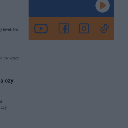
 level. Na
ę
o 13-1-2022
a czy
uł
 czy