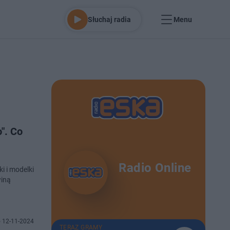
Słuchaj radia
Menu
". Co
Radio Online
i i modelki
winą
 12-11-2024
TERAZ GRAMY