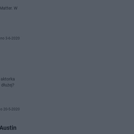
Matter. W
no 3-6-2020
a aktorka
 dłużej?
o 20-5-2020
Austin