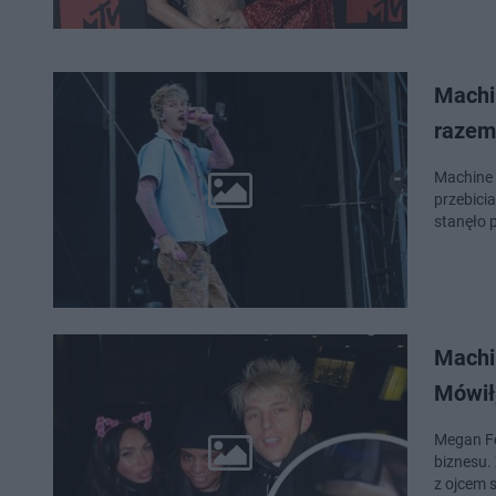
Machi
razem
Machine G
przebicia
stanęło 
Machin
Mówił,
Megan Fo
biznesu.
z ojcem 