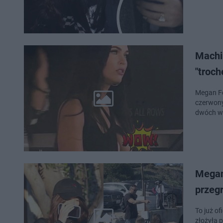
Machi
"troch
Megan Fo
czerwony
dwóch wa
Megan
przeg
To już o
złożyła 