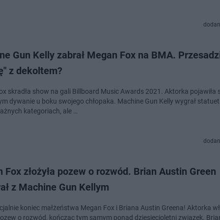
dodan
ne Gun Kelly zabrał Megan Fox na BMA. Przesadz
ę" z dekoltem?
x skradła show na gali Billboard Music Awards 2021. Aktorka pojawiła s
m dywanie u boku swojego chłopaka. Machine Gun Kelly wygrał statue
żnych kategoriach, ale …
dodan
 Fox złożyła pozew o rozwód. Brian Austin Green
rał z Machine Gun Kellym
ficjalnie koniec małżeństwa Megan Fox i Briana Austin Greena! Aktorka w
pozew o rozwód, kończąc tym samym ponad dziesięcioletni związek. Bria