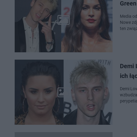
Green
Media od 
Nowe zdj
ten zwią
Demi L
ich ł
Demi Lov
wzbudzał
perypet