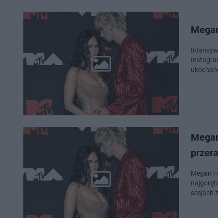
Megan 
Intensyw
Instagram
ukochane
Megan
przer
Megan Fo
najgoręt
sesjach z