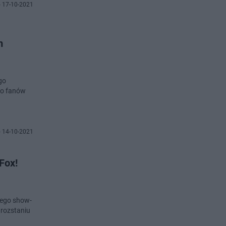
 17-10-2021
m
go
ego fanów
 14-10-2021
Fox!
iego show-
 rozstaniu