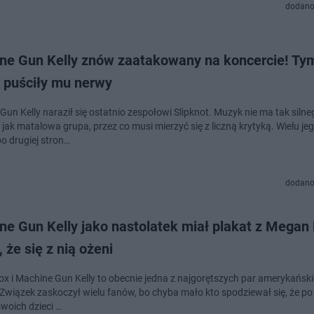
dodano
ne Gun Kelly znów zaatakowany na koncercie! Ty
 puściły mu nerwy
un Kelly naraził się ostatnio zespołowi Slipknot. Muzyk nie ma tak silne
 jak matalowa grupa, przez co musi mierzyć się z liczną krytyką. Wielu j
po drugiej stron…
dodano
e Gun Kelly jako nastolatek miał plakat z Megan 
 że się z nią ożeni
x i Machine Gun Kelly to obecnie jedna z najgorętszych par amerykańsk
 Związek zaskoczył wielu fanów, bo chyba mało kto spodziewał się, że po
swoich dzieci …