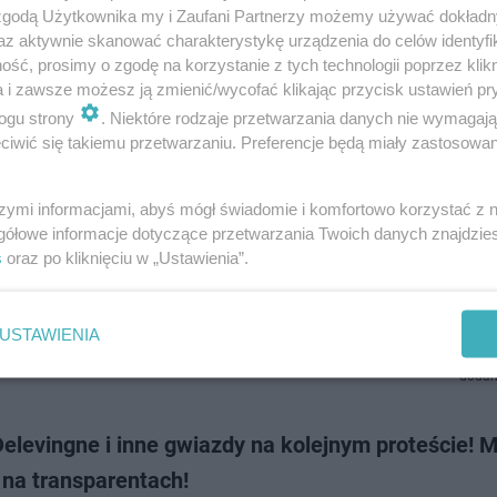
x i Machine Gun Kelly w końcu udzielili pierwszego wspólnego wywiadu -
 zgodą Użytkownika my i Zaufani Partnerzy możemy używać dokład
e jako para. Wygląda na to, że kiedy okazało się, że mają zagrać razem w f
az aktywnie skanować charakterystykę urządzenia do celów identyfi
dzieli, że nie bę…
ść, prosimy o zgodę na korzystanie z tych technologii poprzez klikn
a i zawsze możesz ją zmienić/wycofać klikając przycisk ustawień pr
dodan
ogu strony
. Niektóre rodzaje przetwarzania danych nie wymagaj
iwić się takiemu przetwarzaniu. Preferencje będą miały zastosowanie
 Fox i Machine Gun Kelly naprawdę są parą! On
szymi informacjami, abyś mógł świadomie i komfortowo korzystać z
ERDZIŁ związek!
gółowe informacje dotyczące przetwarzania Twoich danych znajdzi
s
oraz po kliknięciu w „Ustawienia”.
x rozstała się niedawno z mężem, Brianem Austinem Greenem. Jednak n
żni - piękna aktorka już ma nowego partnera. To Machine Gun Kelly, który
do udziału w s…
USTAWIENIA
dodan
elevingne i inne gwiazdy na kolejnym proteście! 
 na transparentach!