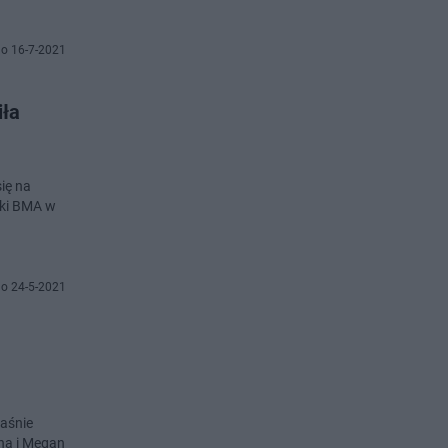
o 16-7-2021
iła
ię na
tki BMA w
o 24-5-2021
łaśnie
na i Megan