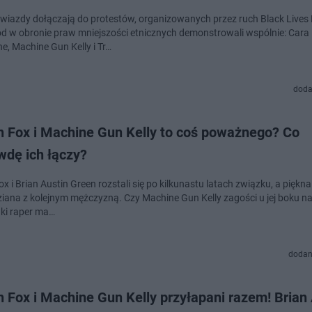
gwiazdy dołączają do protestów, organizowanych przez ruch Black Lives 
d w obronie praw mniejszości etnicznych demonstrowali wspólnie: Cara
e, Machine Gun Kelly i Tr…
doda
 Fox i Machine Gun Kelly to coś poważnego? Co
wdę ich łączy?
 i Brian Austin Green rozstali się po kilkunastu latach związku, a piękn
ziana z kolejnym mężczyzną. Czy Machine Gun Kelly zagości u jej boku na
aki raper ma…
dodan
Fox i Machine Gun Kelly przyłapani razem! Brian 