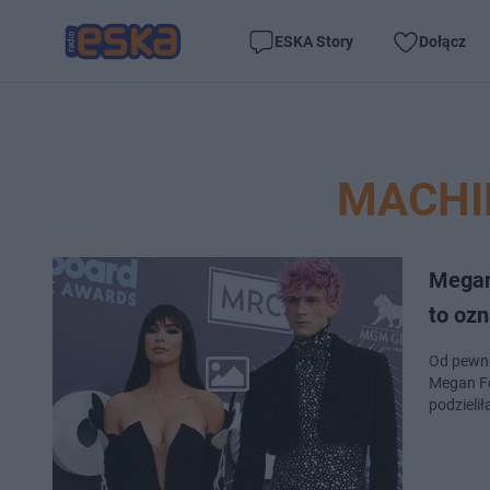
ESKA Story
Dołącz
MACHI
Megan 
to oz
Od pewne
Megan Fo
podzielił