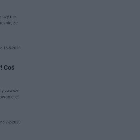
 czy nie.
cznie, że
o 16-5-2020
! Coś
zdy zawsze
owanie jej
no 7-2-2020