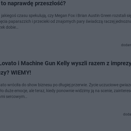
 to naprawdę przeszłość?
jakiegoś czasu spekulują, czy Megan Fox i Brian Austin Green rozstali się,
ęcia paparazzich i przecieki od znajomych pary świadczą raczej jednozna
zek dobie…
dodan
ovato i Machine Gun Kelly wyszli razem z imprezy
ączy? WIEMY!
ato wróciła do show biznesu po długiej przerwie. Życie uczuciowe gwia
o duże emocje, ale teraz, kiedy ponownie widzimy ją na scenie, zainteres
iami sercowym…
doda