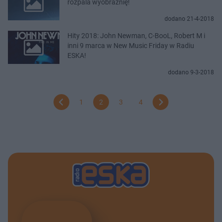
rozpala wyobraźnię!
dodano 21-4-2018
Hity 2018: John Newman, C-BooL, Robert M i
inni 9 marca w New Music Friday w Radiu
ESKA!
dodano 9-3-2018
1
2
3
4