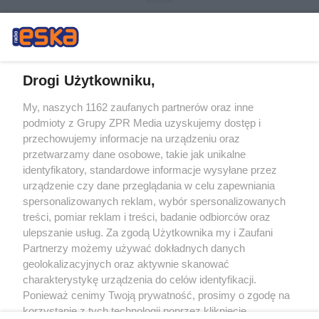
Drogi Użytkowniku,
My, naszych 1162 zaufanych partnerów oraz inne
Żaden utwór zamieszczony w serwisie nie może być powielany i
podmioty z Grupy ZPR Media uzyskujemy dostęp i
rozpowszechniany lub dalej rozpowszechniany w jakikolwiek sposób (w
tym także elektroniczny lub mechaniczny) na jakimkolwiek polu
przechowujemy informacje na urządzeniu oraz
eksploatacji w jakiejkolwiek formie, włącznie z umieszczaniem w Internecie
przetwarzamy dane osobowe, takie jak unikalne
bez pisemnej zgody właściciela praw. Jakiekolwiek użycie lub
wykorzystanie utworów w całości lub w części z naruszeniem prawa, tzn.
identyfikatory, standardowe informacje wysyłane przez
bez właściwej zgody, jest zabronione pod groźbą kary i może być ścigane
urządzenie czy dane przeglądania w celu zapewniania
prawnie.
spersonalizowanych reklam, wybór spersonalizowanych
treści, pomiar reklam i treści, badanie odbiorców oraz
ulepszanie usług. Za zgodą Użytkownika my i Zaufani
Partnerzy możemy używać dokładnych danych
geolokalizacyjnych oraz aktywnie skanować
charakterystykę urządzenia do celów identyfikacji.
O nas
Ponieważ cenimy Twoją prywatność, prosimy o zgodę na
korzystanie z tych technologii poprzez kliknięcie