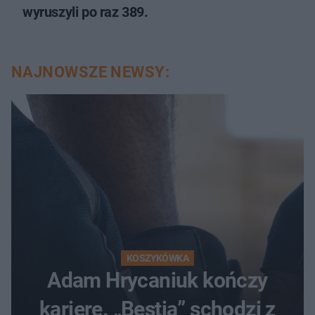
wyruszyli po raz 389.
NAJNOWSZE NEWSY:
KOSZYKÓWKA
Adam Hrycaniuk kończy
karierę. „Bestia” schodzi z