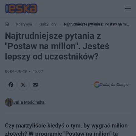
Rozrywka
Quizy i gry
Najtrudniejsze pytania z "Postaw na milion".
Jesteś lepszy od uczestników?
Najtrudniejsze pytania z
"Postaw na milion". Jesteś
lepszy od uczestników?
2024-08-19
15:07
Dodaj do Google
Julia Mościńska
Czy marzyliście kiedyś o tym, by wygrać milion
złotych? W programie "Postaw na milion" ta