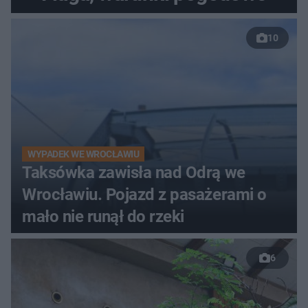
10
WYPADEK WE WROCŁAWIU
Taksówka zawisła nad Odrą we
Wrocławiu. Pojazd z pasażerami o
mało nie runął do rzeki
6