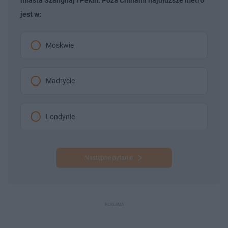
jest w:
Moskwie
Madrycie
Londynie
Następne pytanie