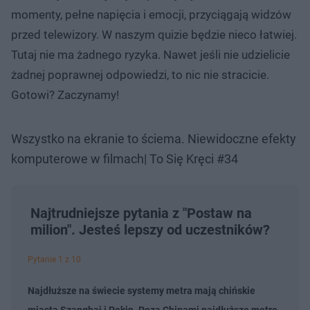
momenty, pełne napięcia i emocji, przyciągają widzów
przed telewizory. W naszym quizie będzie nieco łatwiej.
Tutaj nie ma żadnego ryzyka. Nawet jeśli nie udzielicie
żadnej poprawnej odpowiedzi, to nic nie stracicie.
Gotowi? Zaczynamy!
Wszystko na ekranie to ściema. Niewidoczne efekty
komputerowe w filmach| To Się Kręci #34
Najtrudniejsze pytania z "Postaw na
milion". Jesteś lepszy od uczestników?
Pytanie 1 z 10
Najdłuższe na świecie systemy metra mają chińskie
miasta Szanghaj i Pekin. Poza Chinami najdłuższe metro