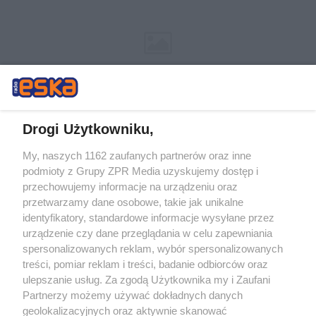
Drogi Użytkowniku,
My, naszych 1162 zaufanych partnerów oraz inne
Żaden utwór zamieszczony w serwisie nie może być powielany i
podmioty z Grupy ZPR Media uzyskujemy dostęp i
rozpowszechniany lub dalej rozpowszechniany w jakikolwiek sposób (w
tym także elektroniczny lub mechaniczny) na jakimkolwiek polu
przechowujemy informacje na urządzeniu oraz
eksploatacji w jakiejkolwiek formie, włącznie z umieszczaniem w
przetwarzamy dane osobowe, takie jak unikalne
Internecie bez pisemnej zgody właściciela praw. Jakiekolwiek użycie lub
identyfikatory, standardowe informacje wysyłane przez
wykorzystanie utworów w całości lub w części z naruszeniem prawa,
tzn. bez właściwej zgody, jest zabronione pod groźbą kary i może być
urządzenie czy dane przeglądania w celu zapewniania
ścigane prawnie.
spersonalizowanych reklam, wybór spersonalizowanych
treści, pomiar reklam i treści, badanie odbiorców oraz
ulepszanie usług. Za zgodą Użytkownika my i Zaufani
Partnerzy możemy używać dokładnych danych
geolokalizacyjnych oraz aktywnie skanować