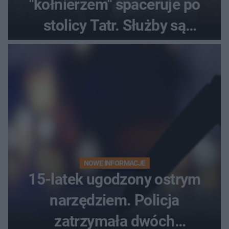
"kołnierzem" spaceruje po
stolicy Tatr. Służby są
bezradne
NOWE INFORMACJE
15-latek ugodzony ostrym
narzędziem. Policja
zatrzymała dwóch