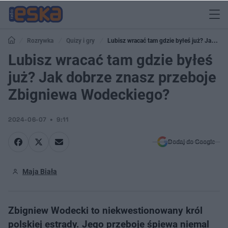
Rozrywka
Quizy i gry
Lubisz wracać tam gdzie byłeś już? Jak
dobrze znasz przeboje Zbigniewa Wodeckiego?
Lubisz wracać tam gdzie byłeś
już? Jak dobrze znasz przeboje
Zbigniewa Wodeckiego?
2024-06-07
9:11
Dodaj do Google
Maja Biała
Zbigniew Wodecki to niekwestionowany król
polskiej estrady. Jego przeboje śpiewa niemal