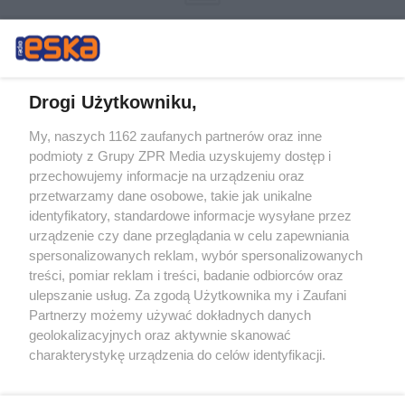
Drogi Użytkowniku,
My, naszych 1162 zaufanych partnerów oraz inne
Żaden utwór zamieszczony w serwisie nie może być powielany i
podmioty z Grupy ZPR Media uzyskujemy dostęp i
rozpowszechniany lub dalej rozpowszechniany w jakikolwiek sposób (w
tym także elektroniczny lub mechaniczny) na jakimkolwiek polu
przechowujemy informacje na urządzeniu oraz
eksploatacji w jakiejkolwiek formie, włącznie z umieszczaniem w
przetwarzamy dane osobowe, takie jak unikalne
Internecie bez pisemnej zgody właściciela praw. Jakiekolwiek użycie lub
identyfikatory, standardowe informacje wysyłane przez
wykorzystanie utworów w całości lub w części z naruszeniem prawa,
tzn. bez właściwej zgody, jest zabronione pod groźbą kary i może być
urządzenie czy dane przeglądania w celu zapewniania
ścigane prawnie.
spersonalizowanych reklam, wybór spersonalizowanych
treści, pomiar reklam i treści, badanie odbiorców oraz
ulepszanie usług. Za zgodą Użytkownika my i Zaufani
Partnerzy możemy używać dokładnych danych
geolokalizacyjnych oraz aktywnie skanować
charakterystykę urządzenia do celów identyfikacji.
Ponieważ cenimy Twoją prywatność, prosimy o zgodę na
O nas
korzystanie z tych technologii poprzez kliknięcie