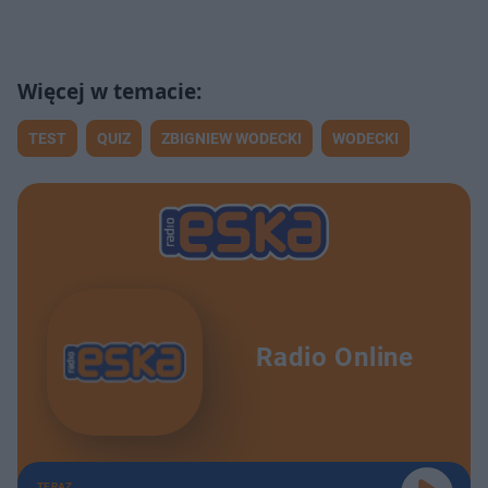
TEST
QUIZ
ZBIGNIEW WODECKI
WODECKI
Radio Online
TERAZ