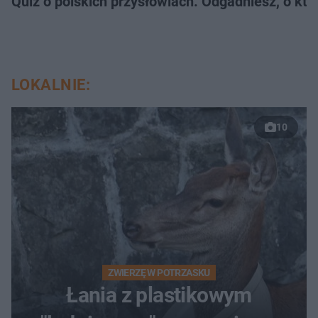
Quiz o polskich przysłowiach. Odgadniesz, o któ
LOKALNIE:
10
ZWIERZĘ W POTRZASKU
Łania z plastikowym