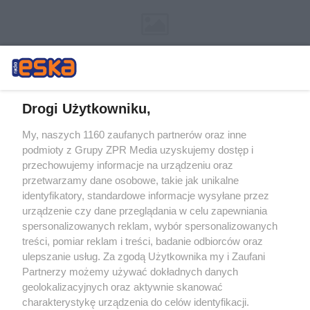
Drogi Użytkowniku,
My, naszych 1160 zaufanych partnerów oraz inne
Żaden utwór zamieszczony w serwisie nie może być powielany i
podmioty z Grupy ZPR Media uzyskujemy dostęp i
rozpowszechniany lub dalej rozpowszechniany w jakikolwiek sposób (w
tym także elektroniczny lub mechaniczny) na jakimkolwiek polu
przechowujemy informacje na urządzeniu oraz
eksploatacji w jakiejkolwiek formie, włącznie z umieszczaniem w
przetwarzamy dane osobowe, takie jak unikalne
Internecie bez pisemnej zgody właściciela praw. Jakiekolwiek użycie lub
identyfikatory, standardowe informacje wysyłane przez
wykorzystanie utworów w całości lub w części z naruszeniem prawa,
tzn. bez właściwej zgody, jest zabronione pod groźbą kary i może być
urządzenie czy dane przeglądania w celu zapewniania
ścigane prawnie.
spersonalizowanych reklam, wybór spersonalizowanych
treści, pomiar reklam i treści, badanie odbiorców oraz
ulepszanie usług. Za zgodą Użytkownika my i Zaufani
Partnerzy możemy używać dokładnych danych
geolokalizacyjnych oraz aktywnie skanować
charakterystykę urządzenia do celów identyfikacji.