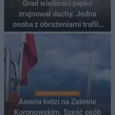
Grad wielkości pięści
zrujnował dachy. Jedna
osoba z obrażeniami trafiła
do szpitala
INTERWENCJA NA WODZIE
Awaria łodzi na Zalewie
Koronowskim. Sześć osób