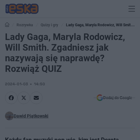
Rozrywka
Quizy i gry
Lady Gaga, Maryla Rodowicz, Will Smith.
Zgadniesz jak nazywają się naprawdę? Rozwiąż QUIZ
Lady Gaga, Maryla Rodowicz,
Will Smith. Zgadniesz jak
nazywają się naprawdę?
Rozwiąż QUIZ
2024-01-03
14:50
Dodaj do Google
Dawid Piątkowski
Każdy fan muzyki pop wie, kim jest Dorota