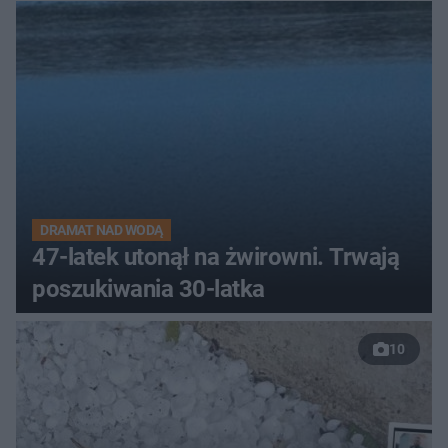
DRAMAT NAD WODĄ
47-latek utonął na żwirowni. Trwają
poszukiwania 30-latka
10