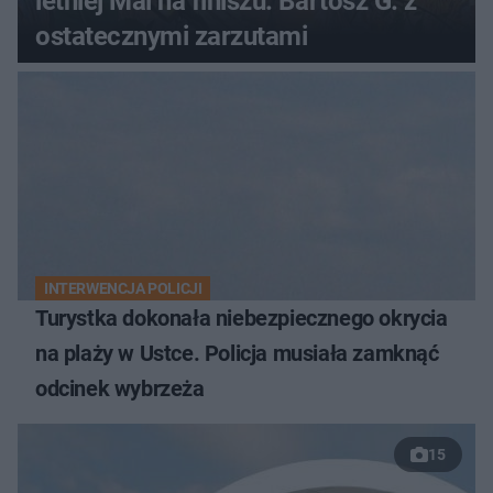
letniej Mai na finiszu. Bartosz G. z
ostatecznymi zarzutami
INTERWENCJA POLICJI
Turystka dokonała niebezpiecznego okrycia
na plaży w Ustce. Policja musiała zamknąć
odcinek wybrzeża
15