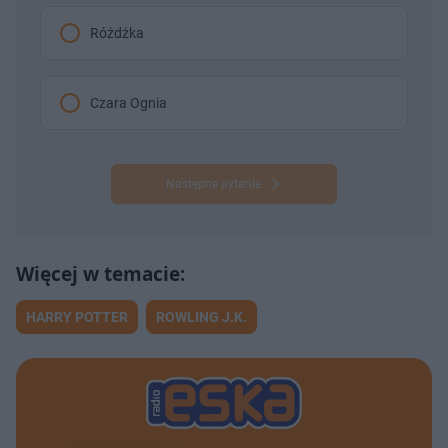
Różdżka
Czara Ognia
Następne pytanie
HARRY POTTER
ROWLING J.K.