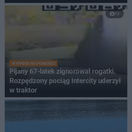
13
WYPADEK NA POMORZU
Pijany 67-latek zignorował rogatki.
Rozpędzony pociąg Intercity uderzył
w traktor