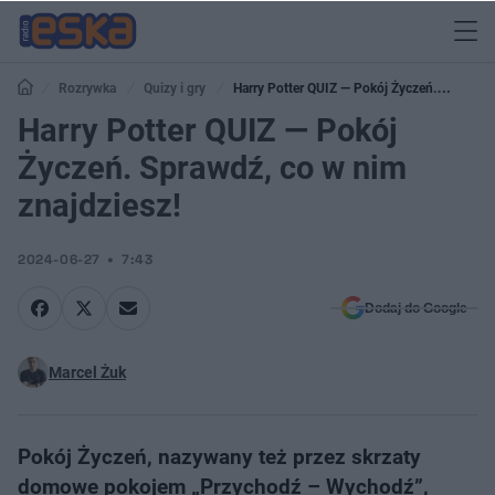
Rozrywka
Quizy i gry
Harry Potter QUIZ — Pokój Życzeń.
Sprawdź, co w nim znajdziesz!
Harry Potter QUIZ — Pokój
Życzeń. Sprawdź, co w nim
znajdziesz!
2024-06-27
7:43
Dodaj do Google
Marcel Żuk
Pokój Życzeń, nazywany też przez skrzaty
domowe pokojem „Przychodź – Wychodź”,