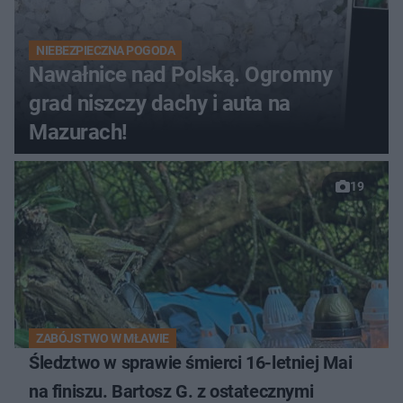
NIEBEZPIECZNA POGODA
Nawałnice nad Polską. Ogromny
grad niszczy dachy i auta na
Mazurach!
19
ZABÓJSTWO W MŁAWIE
Śledztwo w sprawie śmierci 16-letniej Mai
na finiszu. Bartosz G. z ostatecznymi