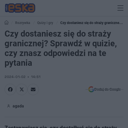
Rozrywka
Quizy i gry
Czy dostaniesz się do straży granicznej?
Sprawdź w quizie, czy znasz odpowiedzi na te pytania
Czy dostaniesz się do straży
granicznej? Sprawdź w quizie,
czy znasz odpowiedzi na te
pytania
2024-01-02
14:51
Dodaj do Google
agada
Zastanawiasz się, czy dostałbyś się do straży