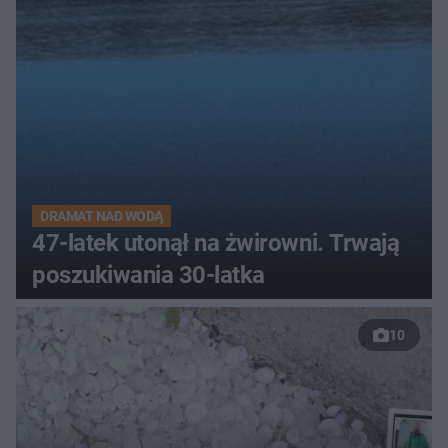
DRAMAT NAD WODĄ
47-latek utonął na żwirowni. Trwają
poszukiwania 30-latka
10