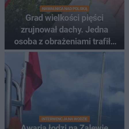
NAWAŁNICA NAD POLSKĄ
Grad wielkości pięści
zrujnował dachy. Jedna
osoba z obrażeniami trafiła
do szpitala
INTERWENCJA NA WODZIE
Awaria łodzi na Zalewie