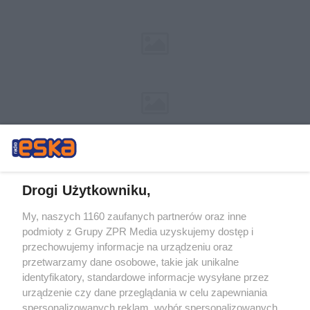
Drogi Użytkowniku,
My, naszych 1160 zaufanych partnerów oraz inne
Żaden utwór zamieszczony w serwisie nie może być powielany i
podmioty z Grupy ZPR Media uzyskujemy dostęp i
rozpowszechniany lub dalej rozpowszechniany w jakikolwiek sposób (w
tym także elektroniczny lub mechaniczny) na jakimkolwiek polu
przechowujemy informacje na urządzeniu oraz
eksploatacji w jakiejkolwiek formie, włącznie z umieszczaniem w Internecie
przetwarzamy dane osobowe, takie jak unikalne
bez pisemnej zgody właściciela praw. Jakiekolwiek użycie lub
wykorzystanie utworów w całości lub w części z naruszeniem prawa, tzn.
identyfikatory, standardowe informacje wysyłane przez
bez właściwej zgody, jest zabronione pod groźbą kary i może być ścigane
urządzenie czy dane przeglądania w celu zapewniania
prawnie.
spersonalizowanych reklam, wybór spersonalizowanych