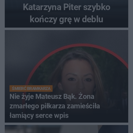
Katarzyna Piter szybko
kończy grę w deblu
ŚMIERĆ BRAMKARZA
Nie żyje Mateusz Bąk. Żona
zmarłego piłkarza zamieściła
łamiący serce wpis