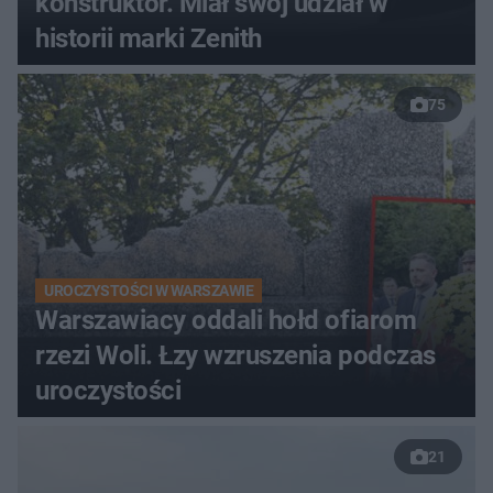
konstruktor. Miał swój udział w
historii marki Zenith
75
UROCZYSTOŚCI W WARSZAWIE
Warszawiacy oddali hołd ofiarom
rzezi Woli. Łzy wzruszenia podczas
uroczystości
21