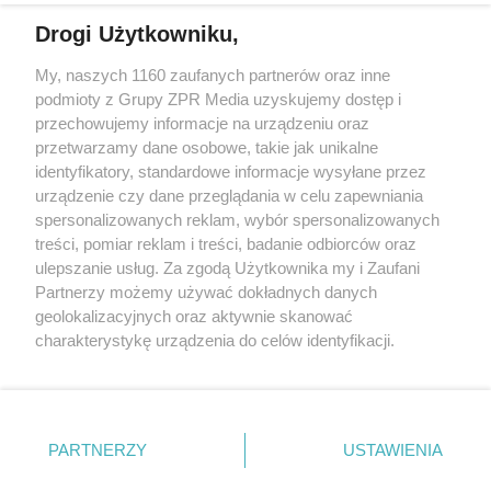
Drogi Użytkowniku,
My, naszych 1160 zaufanych partnerów oraz inne
Żaden utwór zamieszczony w serwisie nie może być powielany i
podmioty z Grupy ZPR Media uzyskujemy dostęp i
rozpowszechniany lub dalej rozpowszechniany w jakikolwiek sposób (w
przechowujemy informacje na urządzeniu oraz
tym także elektroniczny lub mechaniczny) na jakimkolwiek polu
eksploatacji w jakiejkolwiek formie, włącznie z umieszczaniem w
przetwarzamy dane osobowe, takie jak unikalne
Internecie bez pisemnej zgody właściciela praw. Jakiekolwiek użycie lub
identyfikatory, standardowe informacje wysyłane przez
wykorzystanie utworów w całości lub w części z naruszeniem prawa,
tzn. bez właściwej zgody, jest zabronione pod groźbą kary i może być
urządzenie czy dane przeglądania w celu zapewniania
ścigane prawnie.
spersonalizowanych reklam, wybór spersonalizowanych
treści, pomiar reklam i treści, badanie odbiorców oraz
ulepszanie usług. Za zgodą Użytkownika my i Zaufani
Partnerzy możemy używać dokładnych danych
geolokalizacyjnych oraz aktywnie skanować
charakterystykę urządzenia do celów identyfikacji.
Ponieważ cenimy Twoją prywatność, prosimy o zgodę na
O nas
korzystanie z tych technologii poprzez kliknięcie
Informacje prawne
„Akceptuję”. Zgoda jest dobrowolna i zawsze możesz ją
zmienić/wycofać klikając przycisk ustawień prywatności
PARTNERZY
USTAWIENIA
Nasze serwisy
znajdujący się w lewym dolnym rogu strony
. Niektóre
rodzaje przetwarzania danych nie wymagają zgody