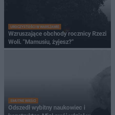
UROCZYSTOŚCI W WARSZAWIE
Wzruszające obchody rocznicy Rzezi
Woli. "Mamusiu, żyjesz?"
SMUTNE WIEŚCI
Odszedł wybitny naukowiec i