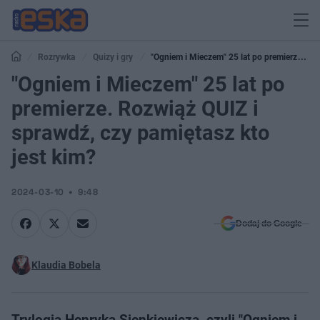
Rozrywka
Quizy i gry
"Ogniem i Mieczem" 25 lat po premierze.
Rozwiąż QUIZ i sprawdź, czy pamiętasz kto jest kim?
"Ogniem i Mieczem" 25 lat po
premierze. Rozwiąż QUIZ i
sprawdź, czy pamiętasz kto
jest kim?
2024-03-10
9:48
Dodaj do Google
Klaudia Bobela
Trylogia Henryka Sienkiewicza, czyli "Ogniem i