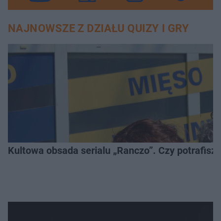
NAJNOWSZE Z DZIAŁU QUIZY I GRY
Kultowa obsada serialu „Ranczo”. Czy potrafisz 