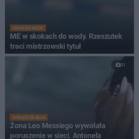
SKOKI DO WODY
ME w skokach do wody. Rzeszutek
traci mistrzowski tytuł
31
GORĄCE ZDJĘCIA
Żona Leo Messiego wywołała
poruszenie w sieci. Antonela