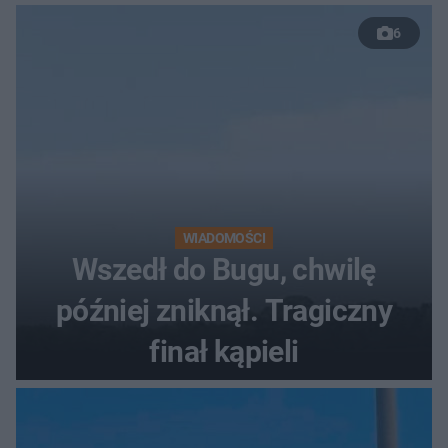
50 %!"
6
WIADOMOŚCI
Wszedł do Bugu, chwilę
później zniknął. Tragiczny
finał kąpieli