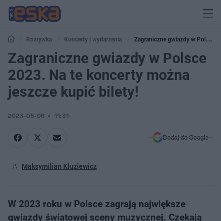
Rozrywka
Koncerty i wydarzenia
Zagraniczne gwiazdy w Polsce
2023. Na te koncerty można jeszcze kupić bilety!
Zagraniczne gwiazdy w Polsce
2023. Na te koncerty można
jeszcze kupić bilety!
2023-05-06
11:31
Dodaj do Google
Maksymilian Kluziewicz
W 2023 roku w Polsce zagrają największe
gwiazdy światowej sceny muzycznej. Czekają