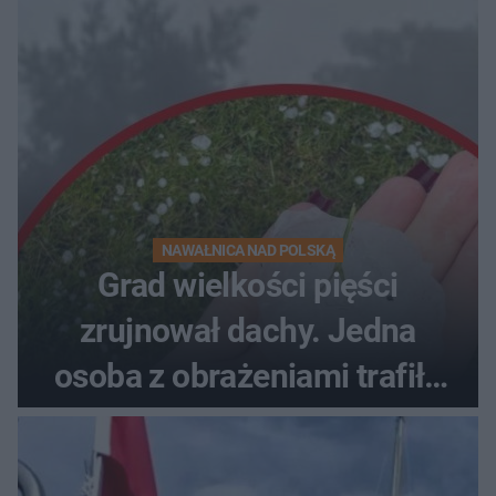
NAWAŁNICA NAD POLSKĄ
Grad wielkości pięści
zrujnował dachy. Jedna
osoba z obrażeniami trafiła
do szpitala