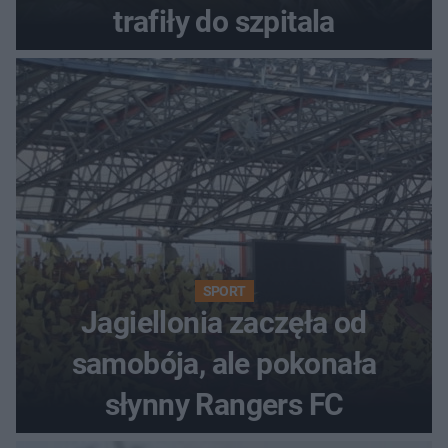
trafiły do szpitala
SPORT
Jagiellonia zaczęła od
samobója, ale pokonała
słynny Rangers FC