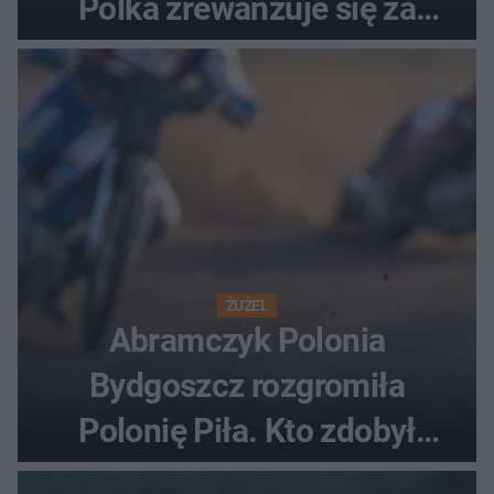
Polka zrewanżuje się za
ostatnią porażkę?
ŻUŻEL
Abramczyk Polonia
Bydgoszcz rozgromiła
Polonię Piła. Kto zdobył
najwięcej punktów?