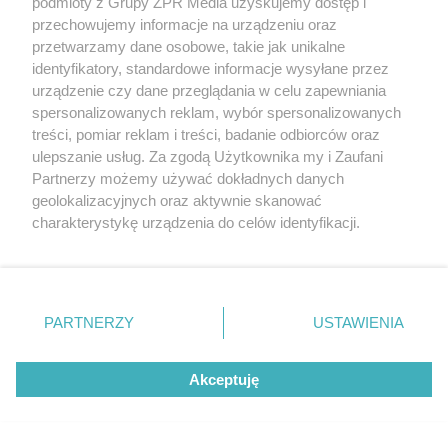
parkietu po 20 latach
podmioty z Grupy ZPR Media uzyskujemy dostęp i
przechowujemy informacje na urządzeniu oraz
przetwarzamy dane osobowe, takie jak unikalne
identyfikatory, standardowe informacje wysyłane przez
urządzenie czy dane przeglądania w celu zapewniania
spersonalizowanych reklam, wybór spersonalizowanych
treści, pomiar reklam i treści, badanie odbiorców oraz
ulepszanie usług. Za zgodą Użytkownika my i Zaufani
Partnerzy możemy używać dokładnych danych
geolokalizacyjnych oraz aktywnie skanować
charakterystykę urządzenia do celów identyfikacji.
Ponieważ cenimy Twoją prywatność, prosimy o zgodę na
korzystanie z tych technologii poprzez kliknięcie
DOMOWE PORZĄDKI
„Akceptuję”. Zgoda jest dobrowolna i zawsze możesz ją
Hiszpański sposób na czystą
zmienić/wycofać klikając przycisk ustawień prywatności
PARTNERZY
USTAWIENIA
znajdujący się w lewym dolnym rogu strony
. Niektóre
toaletę. Rozpuszcza kamień i
rodzaje przetwarzania danych nie wymagają zgody
osady przez noc
Akceptuję
użytkownika, ale masz prawo sprzeciwić się takiemu
przetwarzaniu. Preferencje będą miały zastosowanie tylko
na tej witrynie.