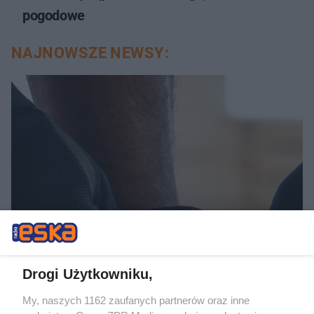
pogodowe
NAJNOWSZE NEWSY:
KOSZYKÓWKA
Adam Hrycaniuk kończy
Drogi Użytkowniku,
karierę. „Bestia” schodzi z
My, naszych 1162 zaufanych partnerów oraz inne