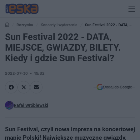
Rozrywka
Koncerty i wydarzenia
Sun Festival 2022 - DATA,
MIEJSCE, GWIAZDY, BILETY. Kiedy i gdzie Sun Festival?
Sun Festival 2022 - DATA,
MIEJSCE, GWIAZDY, BILETY.
Kiedy i gdzie Sun Festival?
2022-07-30
15:32
Dodaj do Google
Rafał Wróblewski
Sun Festival, czyli nowa impreza na koncertowej
mapie Polski! Największe muzyczne gwiazdy,