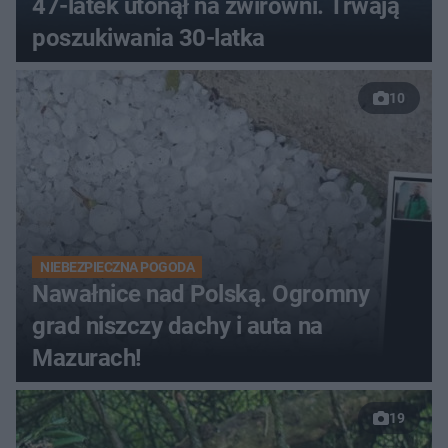
47-latek utonął na żwirowni. Trwają
poszukiwania 30-latka
10
NIEBEZPIECZNA POGODA
Nawałnice nad Polską. Ogromny
grad niszczy dachy i auta na
Mazurach!
19