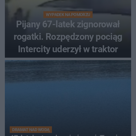
WYPADEK NA POMORZU
Pijany 67-latek zignorował
rogatki. Rozpędzony pociąg
Intercity uderzył w traktor
DRAMAT NAD WODĄ