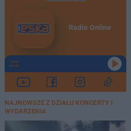
Radio Online
TERAZ
GRAMY
NAJNOWSZE Z DZIAŁU KONCERTY I
WYDARZENIA