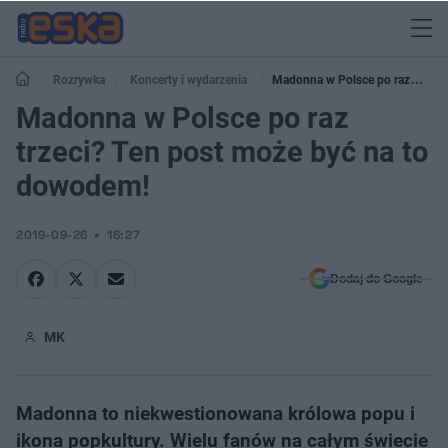
Rozrywka
Koncerty i wydarzenia
Madonna w Polsce po raz
trzeci? Ten post może być na to dowodem!
Madonna w Polsce po raz
trzeci? Ten post może być na to
dowodem!
2019-09-26
16:27
Dodaj do Google
MK
Madonna to niekwestionowana królowa popu i
ikona popkultury. Wielu fanów na całym świecie