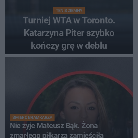
TENIS ZIEMNY
Turniej WTA w Toronto.
Katarzyna Piter szybko
kończy grę w deblu
ŚMIERĆ BRAMKARZA
Nie żyje Mateusz Bąk. Żona
zmarłego piłkarza zamieściła