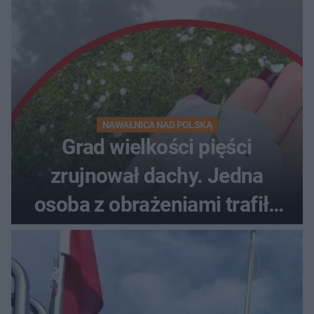
NAWAŁNICA NAD POLSKĄ
Grad wielkości pięści
zrujnował dachy. Jedna
osoba z obrażeniami trafiła
do szpitala